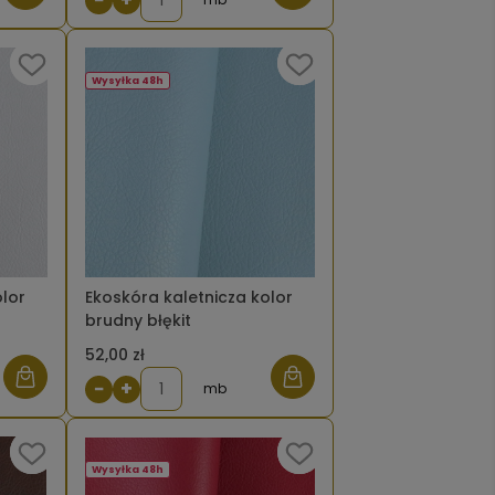
Wysyłka 48h
olor
Ekoskóra kaletnicza kolor
brudny błękit
52,00 zł
−
+
mb
Wysyłka 48h