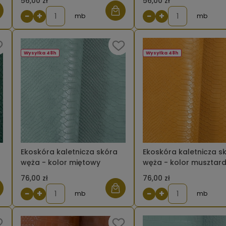
56,00 zł
56,00 zł
−
+
−
+
mb
mb
Wysyłka 48h
Wysyłka 48h
Ekoskóra kaletnicza skóra
Ekoskóra kaletnicza s
węża - kolor miętowy
węża - kolor musztar
76,00 zł
76,00 zł
−
+
−
+
mb
mb