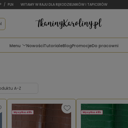
P
/
PLN
WITAMY W RAJU DLA RĘKODZIELNIKÓW I TAPICERÓW
l
Menu
Nowości
Tutoriale
Blog
Promocje
Do pracowni
Wysyłka 48h
Wysyłka 48h