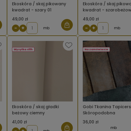
Ekoskóra / skaj pikowany
Ekoskóra / skaj pikow
kwadrat - szary 01
kwadrat - szarobeżo
49,00 zł
49,00 zł
−
+
−
+
mb
mb
Wysyłka 48h
Na zamówienie
Ekoskóra / skaj gładki
Gobi Tkanina Tapicer
beżowy ciemny
Skóropodobna
41,00 zł
36,00 zł
mb
−
+
mb