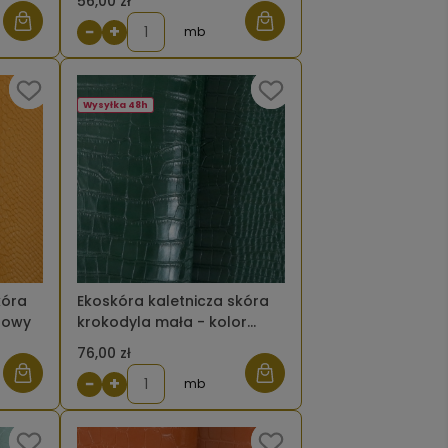
56,00 zł
−
+
mb
Wysyłka 48h
kóra
Ekoskóra kaletnicza skóra
dowy
krokodyla mała - kolor
zielony butelkowy
76,00 zł
−
+
mb