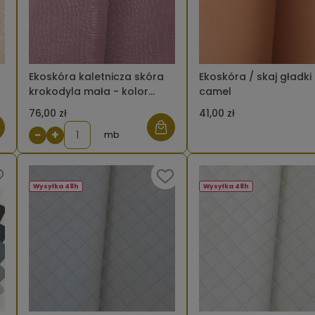
Ekoskóra kaletnicza skóra
Ekoskóra / skaj gładki
krokodyla mała - kolor
camel
różowy brudny ciemny
76,00 zł
41,00 zł
−
+
mb
Wysyłka 48h
Wysyłka 48h