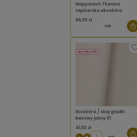
Nappatech Tkanina
tapicerska ekoskóra
66,00 zł
mb
Wysyłka 48h
Ekoskóra / skaj gładki
beżowy jasny 01
41,00 zł
−
+
mb