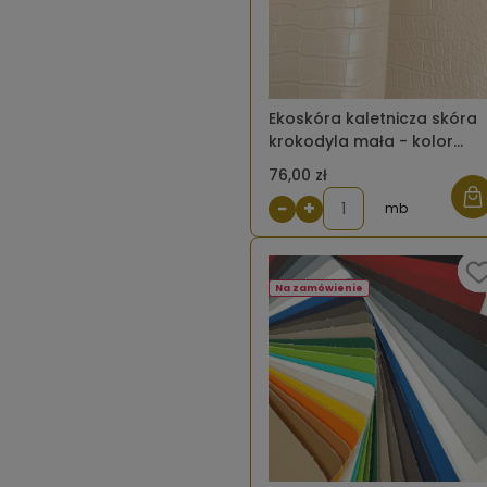
Ekoskóra kaletnicza skóra
krokodyla mała - kolor
beżowy
76,00 zł
−
+
mb
Na zamówienie