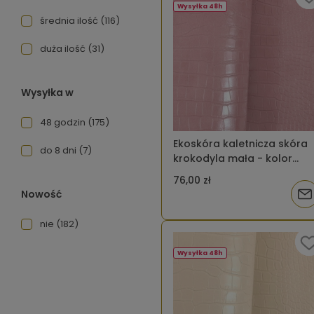
Wysyłka 48h
średnia ilość
(116)
duża ilość
(31)
Wysyłka w
48 godzin
(175)
Ekoskóra kaletnicza skóra
do 8 dni
(7)
krokodyla mała - kolor
różowy brudny jasny
76,00 zł
Nowość
Pow
o
nie
(182)
dos
Wysyłka 48h