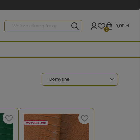
0,00 zł
0
Wysyłka 48h