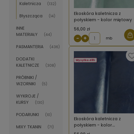
Kaletnicza
(132)
Ekoskóra kaletnicza z
Błyszcząca
(14)
połyskiem - kolor miętowy
INNE
56,00 zł
MATERIAŁY
(44)
−
+
mb
PASMANTERIA
(436)
DODATKI
Wysyłka 48h
KALETNICZE
(308)
PRÓBNIKI /
WZORNIKI
(5)
WYKROJE /
KURSY
(130)
PODARUNKI
(10)
Ekoskóra kaletnicza z
połyskiem - kolor
MIXY TKANIN
(71)
granatowy