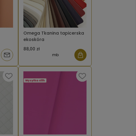
Omega Tkanina tapicerska
ekoskóra
88,00 zł
mb
Powiadom
o
dostępności
Wysyłka 48h