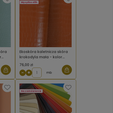
Wysyłka 48h
kóra
Ekoskóra kaletnicza skóra
r
krokodyla mała - kolor
miedziany
76,00 zł
−
+
mb
Na zamówienie