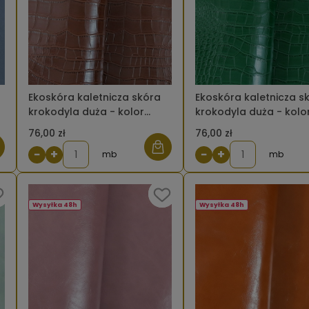
Ekoskóra kaletnicza skóra
Ekoskóra kaletnicza s
krokodyla duża - kolor
krokodyla duża - kolo
brązowy ciemny
zielony butelkowy jasn
76,00 zł
76,00 zł
−
+
−
+
mb
mb
Wysyłka 48h
Wysyłka 48h