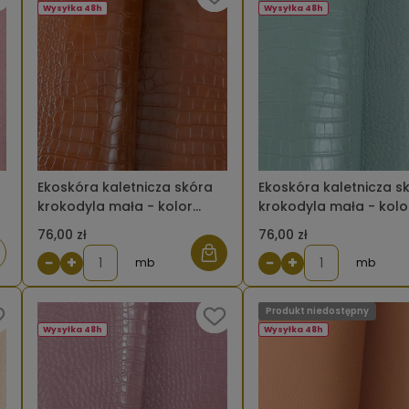
Wysyłka 48h
Wysyłka 48h
Ekoskóra kaletnicza skóra
Ekoskóra kaletnicza s
krokodyla mała - kolor
krokodyla mała - kolo
brązowy
miętowy
76,00 zł
76,00 zł
iadom
−
+
−
+
mb
mb
Produkt niedostępny
tępności
Wysyłka 48h
Wysyłka 48h