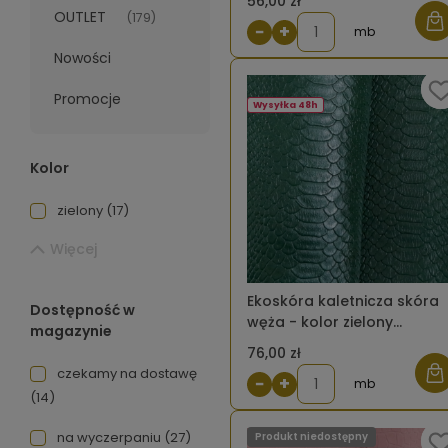
56,00 zł
OUTLET
(179)
−
+
mb
Nowości
Promocje
Wysyłka 48h
Kolor
zielony
(17)
Więcej
Ekoskóra kaletnicza skóra
Dostępność w
węża - kolor zielony
magazynie
butelkowy
76,00 zł
czekamy na dostawę
−
+
mb
(14)
na wyczerpaniu
(27)
Produkt niedostępny