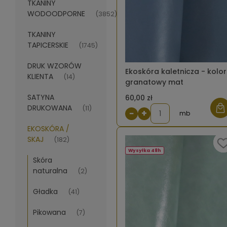
TKANINY
WODOODPORNE
(3852)
TKANINY
TAPICERSKIE
(1745)
DRUK WZORÓW
Ekoskóra kaletnicza - kolor
KLIENTA
(14)
granatowy mat
SATYNA
60,00 zł
DRUKOWANA
(11)
−
+
mb
EKOSKÓRA /
SKAJ
(182)
Wysyłka 48h
Skóra
naturalna
(2)
Gładka
(41)
Pikowana
(7)