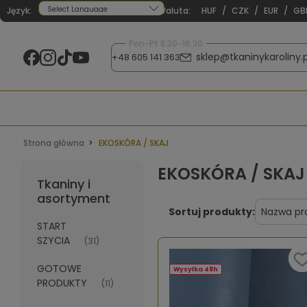
Język:
Waluta:
HUF
/
CZK
/
EUR
/
GB
Powered by
Pon-Pt 8:30-16:30
sklep@tkaninykaroliny.p
+48 605 141 363
Strona główna
EKOSKÓRA / SKAJ
EKOSKÓRA / SKAJ
Tkaniny i
asortyment
Sortuj produkty:
START
SZYCIA
(31)
GOTOWE
Wysyłka 48h
PRODUKTY
(11)