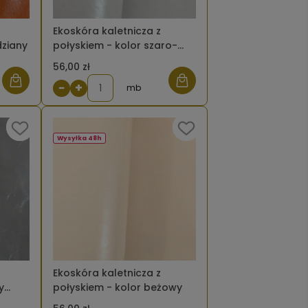
Ekoskóra kaletnicza z
dziany
połyskiem - kolor szaro-
beżowy jasny
56,00 zł
−
+
mb
Wysyłka 48h
Ekoskóra kaletnicza z
y
połyskiem - kolor beżowy