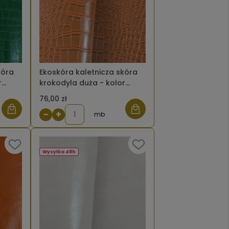
kóra
Ekoskóra kaletnicza skóra
r
krokodyla duża - kolor
y
brązowy jasny
76,00 zł
−
+
mb
Wysyłka 48h