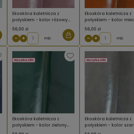
Ekoskóra kaletnicza z
Ekoskóra kaletnicza z
połyskiem - kolor różowy
połyskiem - kolor mie
brudny ciemny
56,00 zł
56,00 zł
−
+
−
+
mb
mb
Wysyłka 48h
Wysyłka 48h
Ekoskóra kaletnicza z
Ekoskóra kaletnicza z
połyskiem - kolor zielony
połyskiem - kolor szar
butelkowy
ciemny