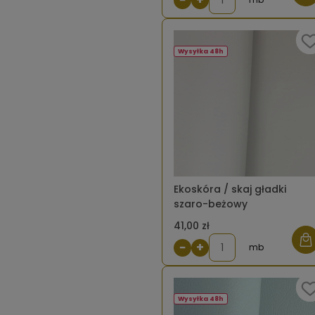
Wysyłka 48h
Ekoskóra / skaj gładki
szaro-beżowy
41,00 zł
−
+
mb
Wysyłka 48h