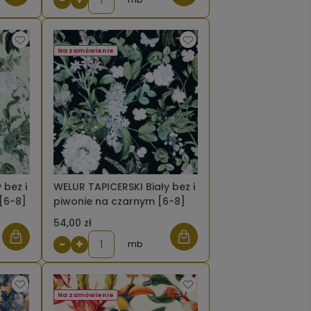
Na zamówienie
 bez i
WELUR TAPICERSKI Biały bez i
[6-8]
piwonie na czarnym [6-8]
54,00 zł
−
+
mb
Na zamówienie