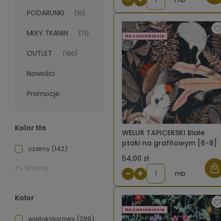
PODARUNKI
(10)
MIXY TKANIN
(71)
Na zamówienie
OUTLET
(180)
Nowości
Promocje
Kolor tła
WELUR TAPICERSKI Białe
ptaki na grafitowym [6-8]
czarny
(142)
54,00 zł
Więcej
−
+
mb
Kolor
Na zamówienie
wielokolorowy
(289)