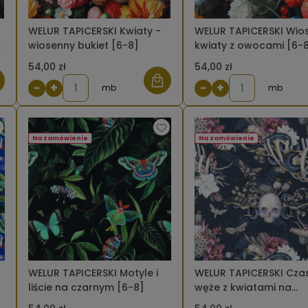
WELUR TAPICERSKI Kwiaty -
WELUR TAPICERSKI Wio
wiosenny bukiet [6-8]
kwiaty z owocami [6-
54,00 zł
54,00 zł
−
+
−
+
mb
mb
Na zamówienie
Na zamówienie
WELUR TAPICERSKI Motyle i
WELUR TAPICERSKI Czasz
liście na czarnym [6-8]
węże z kwiatami na
grafitowym [6-8]