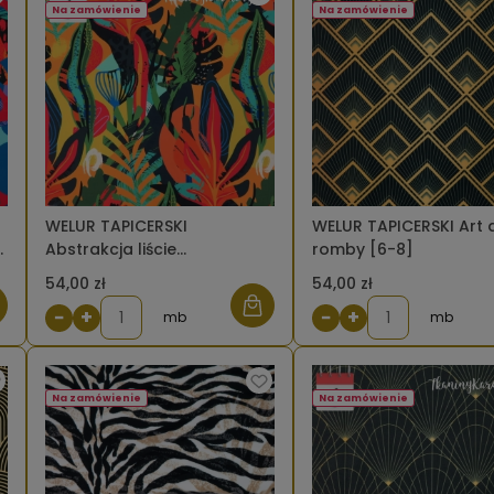
Na zamówienie
Na zamówienie
WELUR TAPICERSKI
WELUR TAPICERSKI Art
-
Abstrakcja liście
romby [6-8]
pomarańczowo-zielone [6-
54,00 zł
54,00 zł
8]
−
+
−
+
mb
mb
Na zamówienie
Na zamówienie