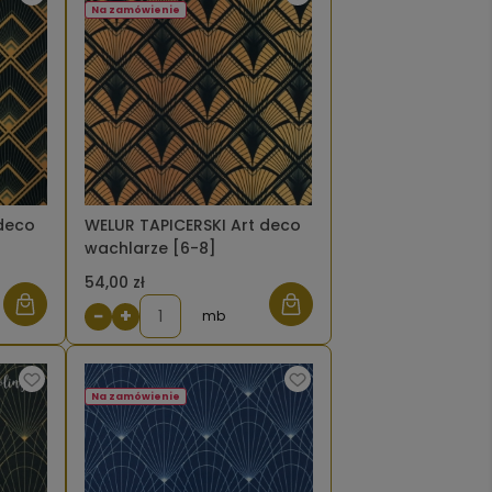
Na zamówienie
 deco
WELUR TAPICERSKI Art deco
wachlarze [6-8]
54,00 zł
−
+
mb
Na zamówienie