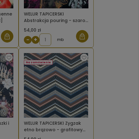
senne
WELUR TAPICERSKI
8]
Abstrakcja pouring - szaro-
różowa [6-8]
54,00 zł
−
+
mb
Na zamówienie
ki i
WELUR TAPICERSKI Zygzak
etno brązowo - grafitowy
[6-8]