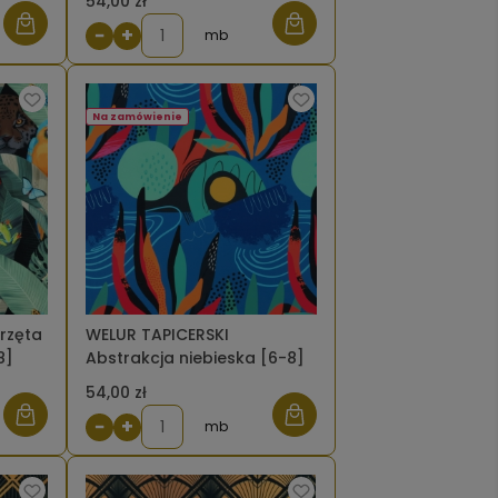
54,00 zł
−
+
mb
Na zamówienie
rzęta
WELUR TAPICERSKI
8]
Abstrakcja niebieska [6-8]
54,00 zł
−
+
mb