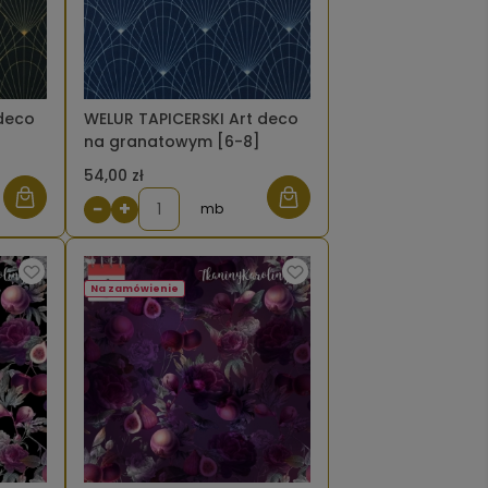
 deco
WELUR TAPICERSKI Art deco
na granatowym [6-8]
54,00 zł
−
+
mb
Na zamówienie