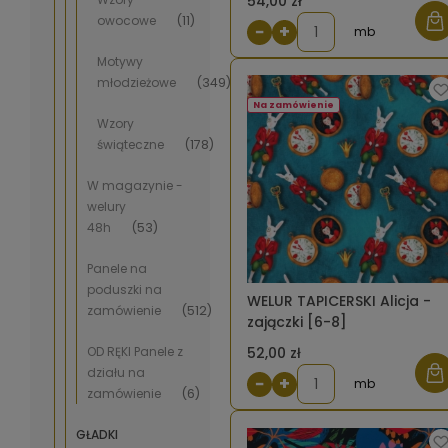
54,00 zł
owocowe
(11)
−
+
mb
Motywy
młodzieżowe
(349)
Na zamówienie
Wzory
świąteczne
(178)
W magazynie -
welury
48h
(53)
Panele na
poduszki na
WELUR TAPICERSKI Alicja -
zamówienie
(512)
zajączki [6-8]
OD RĘKI Panele z
52,00 zł
działu na
−
+
mb
zamówienie
(6)
GŁADKI