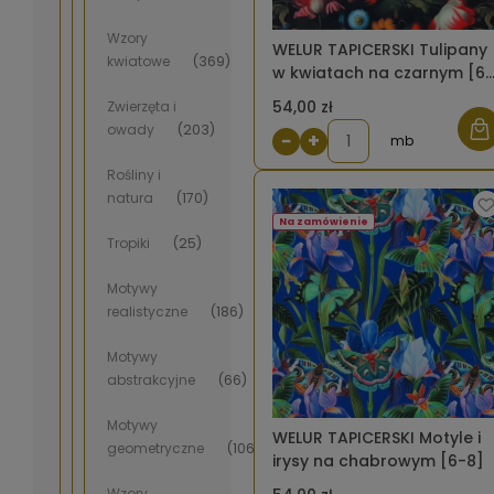
Wzory
WELUR TAPICERSKI Tulipany
kwiatowe
(369)
w kwiatach na czarnym [6-
8]
54,00 zł
Zwierzęta i
owady
(203)
−
+
mb
Rośliny i
natura
(170)
Na zamówienie
Tropiki
(25)
Motywy
realistyczne
(186)
Motywy
abstrakcyjne
(66)
Motywy
WELUR TAPICERSKI Motyle i
geometryczne
(106)
irysy na chabrowym [6-8]
Wzory