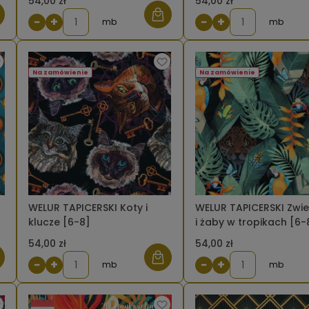
54,00 zł
54,00 zł
−
+
−
+
mb
mb
Na zamówienie
Na zamówienie
WELUR TAPICERSKI Koty i
WELUR TAPICERSKI Zwie
klucze [6-8]
i żaby w tropikach [6-
54,00 zł
54,00 zł
−
+
−
+
mb
mb