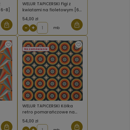
z
WELUR TAPICERSKI Figi z
[6-8]
kwiatami na fioletowym [6-
8]
54,00 zł
−
+
mb
Na zamówienie
WELUR TAPICERSKI Kółka
retro pomarańczowe na
grafitowym [6-8]
54,00 zł
−
+
mb