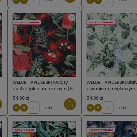
Na zamówienie
Na zamówienie
WELUR TAPICERSKI Kwiaty
WELUR TAPICERSKI Biały
australijskie na czarnym [6-
piwonie na miętowym 
8]
54,00 zł
54,00 zł
−
+
−
+
mb
mb
Wysyłka 48h
Na zamówienie