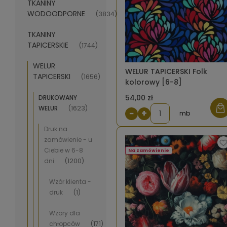
TKANINY
WODOODPORNE
(3834)
TKANINY
TAPICERSKIE
(1744)
WELUR
WELUR TAPICERSKI Folk
TAPICERSKI
(1656)
kolorowy [6-8]
54,00 zł
DRUKOWANY
WELUR
(1623)
−
+
mb
Druk na
zamówienie - u
Ciebie w 6-8
Na zamówienie
dni
(1200)
Wzór klienta -
druk
(1)
Wzory dla
chłopców
(171)