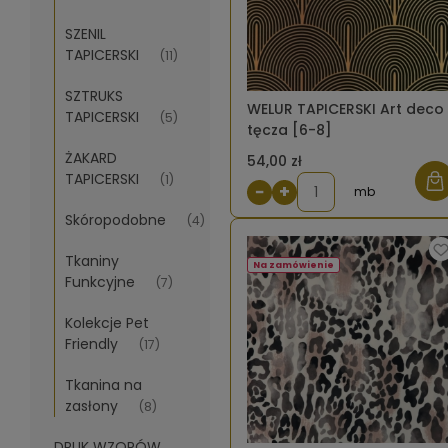
SZENIL
TAPICERSKI
(11)
SZTRUKS
WELUR TAPICERSKI Art deco
TAPICERSKI
(5)
tęcza [6-8]
ŻAKARD
54,00 zł
TAPICERSKI
(1)
−
+
mb
Skóropodobne
(4)
Tkaniny
Na zamówienie
Funkcyjne
(7)
Kolekcje Pet
Friendly
(17)
Tkanina na
zasłony
(8)
DRUK WZORÓW