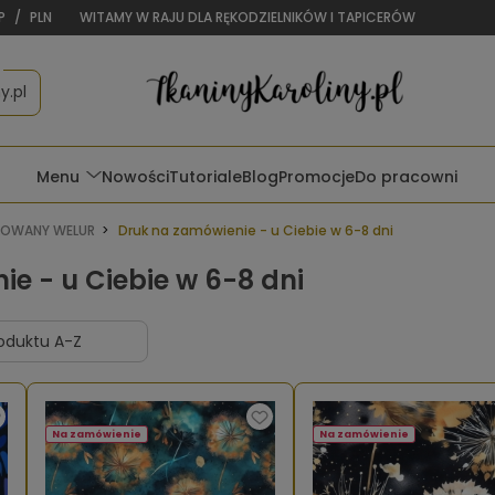
P
/
PLN
WITAMY W RAJU DLA RĘKODZIELNIKÓW I TAPICERÓW
y.pl
Menu
Nowości
Tutoriale
Blog
Promocje
Do pracowni
OWANY WELUR
Druk na zamówienie - u Ciebie w 6-8 dni
e - u Ciebie w 6-8 dni
Na zamówienie
Na zamówienie