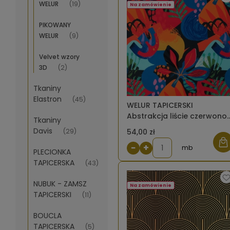
WELUR
(19)
Na zamówienie
PIKOWANY
WELUR
(9)
Velvet wzory
3D
(2)
Tkaniny
Elastron
(45)
WELUR TAPICERSKI
Abstrakcja liście czerwono
Tkaniny
niebieskie [6-8]
Davis
(29)
54,00 zł
−
+
mb
PLECIONKA
TAPICERSKA
(43)
NUBUK - ZAMSZ
Na zamówienie
TAPICERSKI
(11)
BOUCLA
TAPICERSKA
(5)