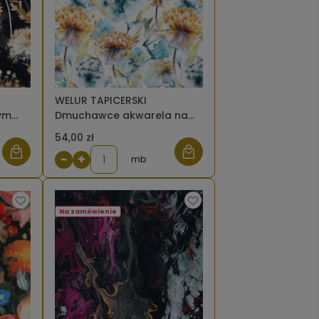
WELUR TAPICERSKI
ym
Dmuchawce akwarela na
białym [6-8]
54,00 zł
−
+
mb
Na zamówienie