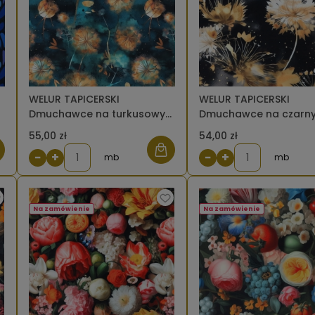
WELUR TAPICERSKI
WELUR TAPICERSKI
Dmuchawce na turkusowym
Dmuchawce na czarn
[6-8]
[6-8]
55,00 zł
54,00 zł
−
+
−
+
mb
mb
Na zamówienie
Na zamówienie