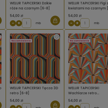
WELUR TAPICERSKI Dzikie
WELUR TAPICERSKI Figi 
róże na czarnym [6-8]
kwiatami na czarnym 
54,00 zł
54,00 zł
−
+
−
+
mb
mb
Na zamówienie
Na zamówienie
WELUR TAPICERSKI Tęcza 3D
WELUR TAPICERSKI
retro [6-8]
Wachlarze retro
pomarańczowe [6-8]
54,00 zł
54,00 zł
−
+
−
+
mb
mb