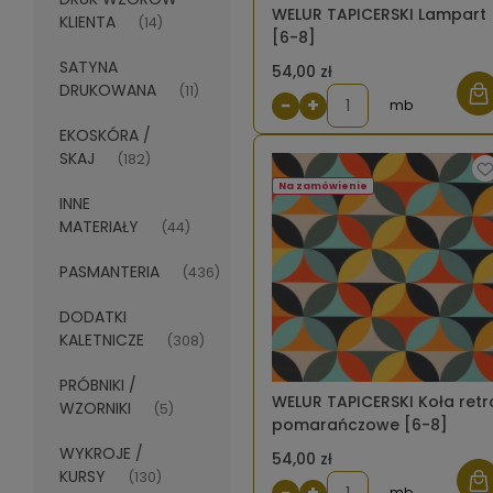
WELUR TAPICERSKI Lampart
KLIENTA
(14)
[6-8]
SATYNA
54,00 zł
DRUKOWANA
(11)
−
+
mb
EKOSKÓRA /
SKAJ
(182)
Na zamówienie
INNE
MATERIAŁY
(44)
PASMANTERIA
(436)
DODATKI
KALETNICZE
(308)
PRÓBNIKI /
WELUR TAPICERSKI Koła retro
WZORNIKI
(5)
pomarańczowe [6-8]
WYKROJE /
54,00 zł
KURSY
(130)
−
+
mb