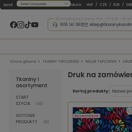
Język:
Waluta:
HUF
/
CZK
/
EUR
/
GB
Powered by
Skontaktuj się z nami! Pon - Pt 8:30 - 16:30
605 141 363
sklep@tkaninykarolin
Strona główna
TKANINY TAPICERSKIE
WELUR TAPICERSKI
DRUK
Druk na zamówieni
Tkaniny i
asortyment
Sortuj produkty:
START
SZYCIA
(31)
GOTOWE
Na zamówienie
PRODUKTY
(11)