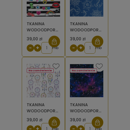
TKANINA
TKANINA
WODOODPORNA
WODOODPORNA
Naszywki na
OXFORD
39,00 zł
39,00 zł
pasach [6-8]
Kotwice na
−
+
−
+
mb
granacie [6-8]
mb
Na zamówienie
Na zamówienie
TKANINA
TKANINA
WODOODPORNA
WODOODPORNA
Łapacze snów
OXFORD
39,00 zł
39,00 zł
[6-8]
Galaktyka [6-
−
+
−
+
mb
8]
mb