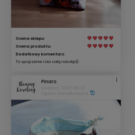
Ocena sklepu:
Ocena produktu:
Dodatkowy komentarz:
To spojrzenie robi całą robotę😉
Pinaro
Dodano: 2026-06-12
Opinia zweryfikowana