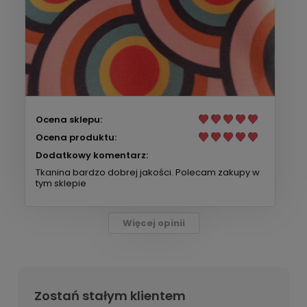
Ocena sklepu:
Ocena produktu:
Dodatkowy komentarz:
Tkanina bardzo dobrej jakości. Polecam zakupy w
tym sklepie
Więcej opinii
Zostań stałym klientem