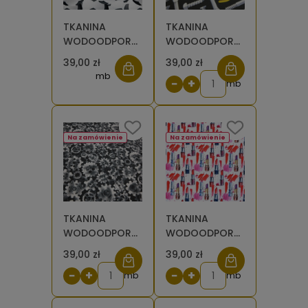
TKANINA
TKANINA
WODOODPORNA
WODOODPORNA
OXFORD Piłki
Narzędzia [6-
39,00 zł
39,00 zł
nożne [6-8]
8]
mb
−
+
mb
Na zamówienie
Na zamówienie
TKANINA
TKANINA
WODOODPORNA
WODOODPORNA
Koła zębate
OXFORD Szminki
39,00 zł
39,00 zł
[6-8]
[6-8]
−
+
−
+
mb
mb