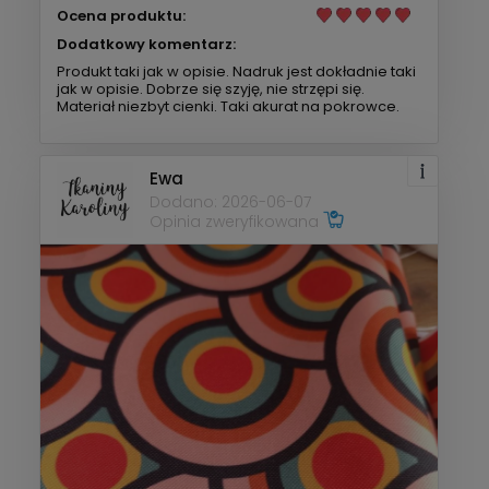
Ocena produktu:
Dodatkowy komentarz:
Produkt taki jak w opisie. Nadruk jest dokładnie taki
jak w opisie. Dobrze się szyję, nie strzępi się.
Materiał niezbyt cienki. Taki akurat na pokrowce.
Ewa
Dodano: 2026-06-07
Opinia zweryfikowana