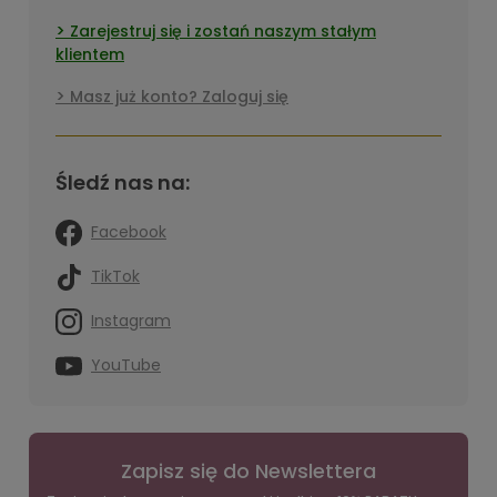
Zarejestruj się i zostań naszym stałym
klientem
Masz już konto? Zaloguj się
Śledź nas na:
Facebook
TikTok
Instagram
YouTube
Zapisz się do Newslettera