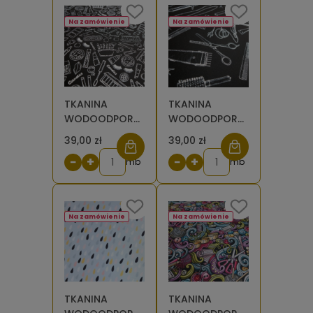
Na zamówienie
Na zamówienie
TKANINA
TKANINA
WODOODPORNA
WODOODPORNA
Kosmetyki
Przybory
39,00 zł
39,00 zł
czarno-białe
fryzjerskie
−
+
−
+
[6-8]
mb
czarno-białe
mb
[6-8]
Na zamówienie
Na zamówienie
TKANINA
TKANINA