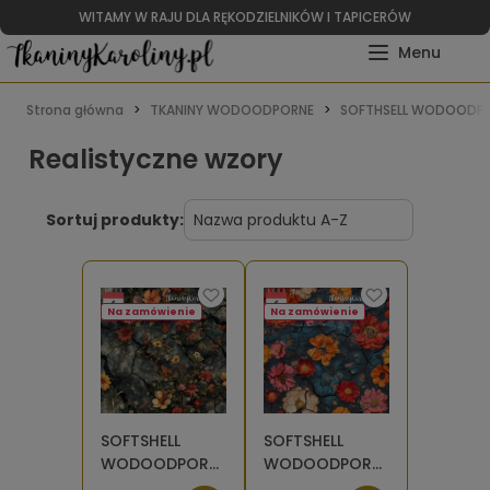
WITAMY W RAJU DLA RĘKODZIELNIKÓW I TAPICERÓW
Strona główna
TKANINY WODOODPORNE
SOFTHSELL WODOODPO
Realistyczne wzory
Sortuj produkty:
Na zamówienie
Na zamówienie
SOFTSHELL
SOFTSHELL
WODOODPORNY
WODOODPORNY
Kwiaty na
Kwiaty na