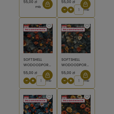
55,00 zł
55,00 zł
skałach 9 [6]
skałach 10 [6]
mb
−
+
mb
Na zamówienie
Na zamówienie
SOFTSHELL
SOFTSHELL
WODOODPORNY
WODOODPORNY
Kwiaty na
Kwiaty na
55,00 zł
55,00 zł
skałach 11 [6]
skałach 13 [6]
−
+
−
+
mb
mb
Na zamówienie
Na zamówienie