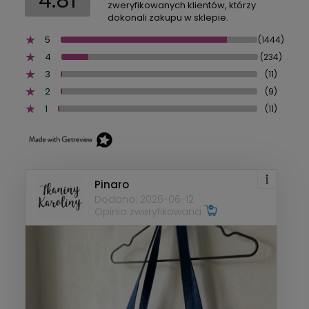
4.81
zweryfikowanych klientów, którzy
dokonali zakupu w sklepie.
5
(1444)
4
(234)
3
(11)
2
(9)
1
(11)
Pinaro
Dodano: 2026-06-12
Opinia zweryfikowana