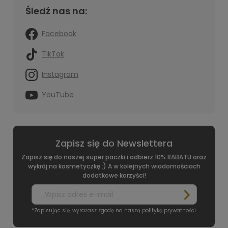
Śledź nas na:
Facebook
TikTok
Instagram
YouTube
Zapisz się do Newslettera
Zapisz się do naszej super paczki i odbierz 10% RABATU oraz
wykrój na kosmetyczkę :) A w kolejnych wiadomościach
dodatkowe korzyści!
*Zapisując się, wyrażasz zgodę na naszą
politykę prywatności
.