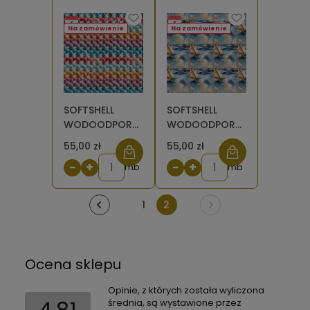
Na zamówienie
Na zamówienie
SOFTSHELL
SOFTSHELL
WODOODPORNY
WODOODPORNY
Wzór
Żaglówki [6]
55,00 zł
55,00 zł
szydełkowy [6]
−
+
−
+
mb
mb
1
2
Ocena sklepu
Opinie, z których została wyliczona
średnia, są wystawione przez