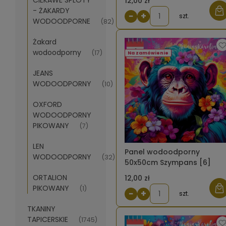
CIEKAWE SPLOTY
12,00 zł
- ŻAKARDY
−
+
szt.
WODOODPORNE
(82)
Żakard
wodoodporny
(17)
Na zamówienie
JEANS
WODOODPORNY
(10)
OXFORD
WODOODPORNY
PIKOWANY
(7)
LEN
Panel wodoodporny
WODOODPORNY
(32)
50x50cm Szympans [6]
ORTALION
12,00 zł
PIKOWANY
(1)
−
+
szt.
TKANINY
TAPICERSKIE
(1745)