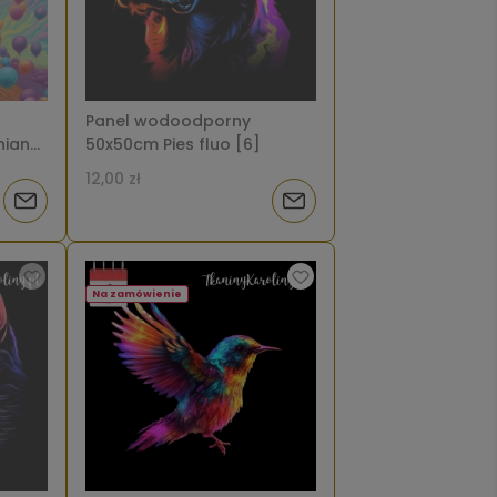
Panel wodoodporny
nian
50x50cm Pies fluo [6]
12,00 zł
Powiadom
Powiadom
o
o
dostępności
dostępności
Na zamówienie