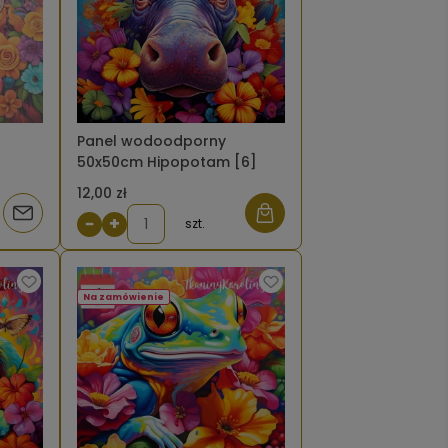
Panel wodoodporny
50x50cm Hipopotam [6]
12,00 zł
Powiadom
−
+
szt.
o
dostępności
Na zamówienie