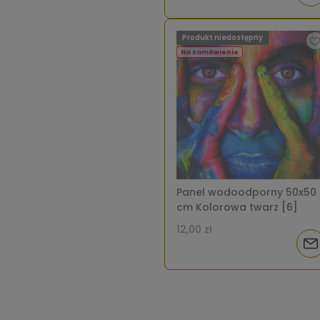
o
Produkt niedostępny
dos
Na zamówienie
Panel wodoodporny 50x50
cm Kolorowa twarz [6]
12,00 zł
Pow
o
dos