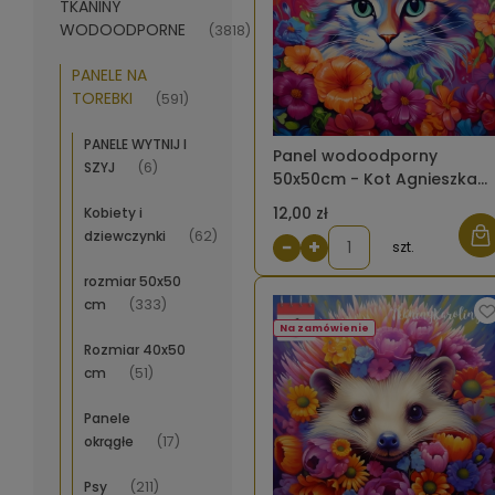
TKANINY
WODOODPORNE
(3818)
PANELE NA
TOREBKI
(591)
PANELE WYTNIJ I
Panel wodoodporny
SZYJ
(6)
50x50cm - Kot Agnieszka
[6]
12,00 zł
Kobiety i
dziewczynki
(62)
−
+
szt.
rozmiar 50x50
cm
(333)
Na zamówienie
Rozmiar 40x50
cm
(51)
Panele
okrągłe
(17)
Psy
(211)