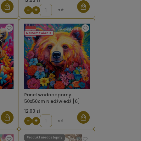
12,00 zł
−
+
szt.
Na zamówienie
Panel wodoodporny
50x50cm Niedźwiedź [6]
12,00 zł
−
+
szt.
Produkt niedostępny