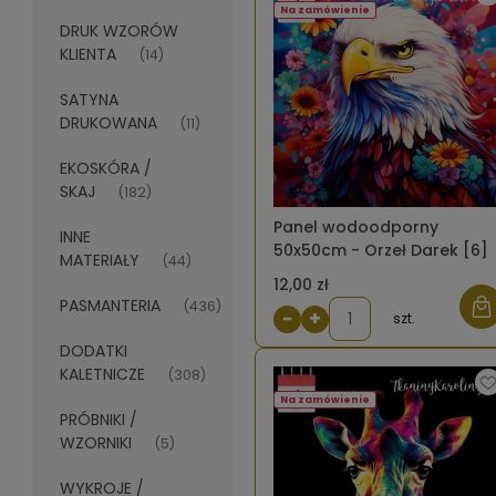
Na zamówienie
DRUK WZORÓW
KLIENTA
(14)
SATYNA
DRUKOWANA
(11)
EKOSKÓRA /
SKAJ
(182)
Panel wodoodporny
INNE
50x50cm - Orzeł Darek [6]
MATERIAŁY
(44)
12,00 zł
PASMANTERIA
(436)
−
+
szt.
DODATKI
KALETNICZE
(308)
Na zamówienie
PRÓBNIKI /
WZORNIKI
(5)
WYKROJE /