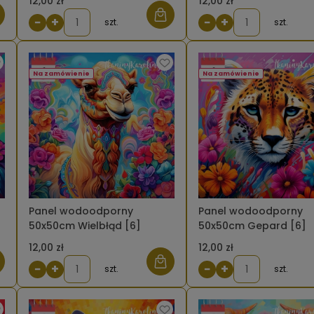
12,00 zł
12,00 zł
−
+
−
+
szt.
szt.
Na zamówienie
Na zamówienie
Panel wodoodporny
Panel wodoodporny
50x50cm Wielbłąd [6]
50x50cm Gepard [6]
12,00 zł
12,00 zł
−
+
−
+
szt.
szt.