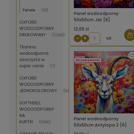
Panele
(10)
Panel wodoodporny
50x50cm Jeż [6]
OXFORD
WODOODPORNY
12,00 zł
DRUKOWANY
(2240)
−
+
szt.
Tkanina
wodoodporna
wzorzysta w
Na zamówienie
super cenie
(7)
OXFORD
WODOODPORNY
JEDNOKOLOROWY
(41)
SOFTHSELL
WODOODPORNY
NA
Panel wodoodporny
KURTKI
(1056)
50x50cm Antylopa 2 [6]