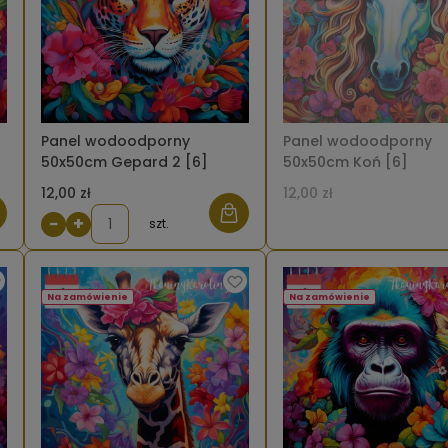
Panel wodoodporny
Panel wodoodporny
50x50cm Gepard 2 [6]
50x50cm Koń [6]
12,00 zł
12,00 zł
−
+
szt.
Na zamówienie
Na zamówienie