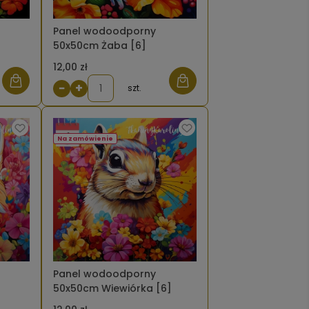
Panel wodoodporny
50x50cm Żaba [6]
12,00 zł
−
+
szt.
Na zamówienie
Panel wodoodporny
50x50cm Wiewiórka [6]