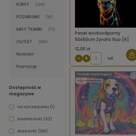
KURSY
(130)
PODARUNKI
(10)
MIXY TKANIN
(71)
Panel wodoodporny
50x50cm Żyrafa fluo [6]
OUTLET
(180)
12,00 zł
Nowości
−
+
szt.
Promocje
Produkt niedostępny
Na zamówienie
Dostępność w
magazynie
na wyczerpaniu
(1)
średnia ilość
(32)
duża ilość
(135)