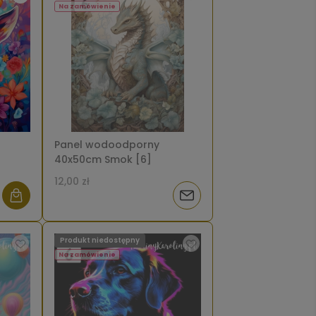
Na zamówienie
Panel wodoodporny
40x50cm Smok [6]
12,00 zł
Powiadom
o
Produkt niedostępny
dostępności
Na zamówienie