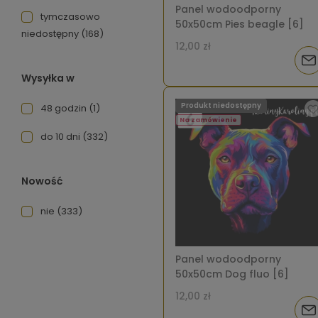
Panel wodoodporny
tymczasowo
50x50cm Pies beagle [6]
niedostępny
(168)
12,00 zł
Pow
Wysyłka w
o
Produkt niedostępny
48 godzin
(1)
dos
Na zamówienie
do 10 dni
(332)
Nowość
nie
(333)
Panel wodoodporny
50x50cm Dog fluo [6]
12,00 zł
Pow