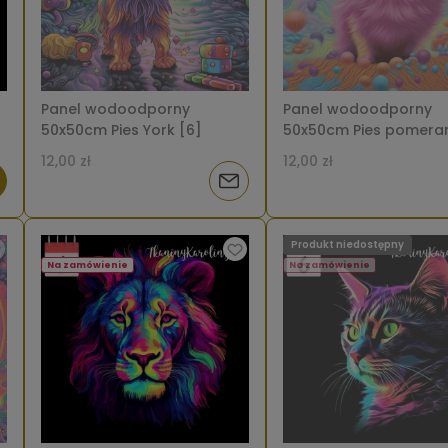
Panel wodoodporny
Panel wodoodporny
50x50cm Pies York [6]
50x50cm Pies pomera
[6]
12,00 zł
12,00 zł
Powiadom
o
Produkt niedostępny
dostępności
Na zamówienie
Na zamówienie