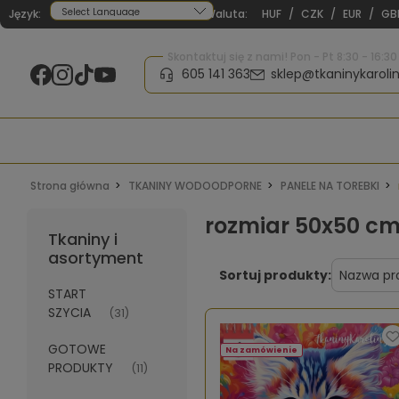
Język:
Waluta:
HUF
/
CZK
/
EUR
/
GB
Powered by
Skontaktuj się z nami! Pon - Pt 8:30 - 16:30
605 141 363
sklep@tkaninykarolin
Strona główna
TKANINY WODOODPORNE
PANELE NA TOREBKI
rozmiar 50x50 c
Tkaniny i
asortyment
Sortuj produkty:
START
SZYCIA
(31)
GOTOWE
Na zamówienie
PRODUKTY
(11)