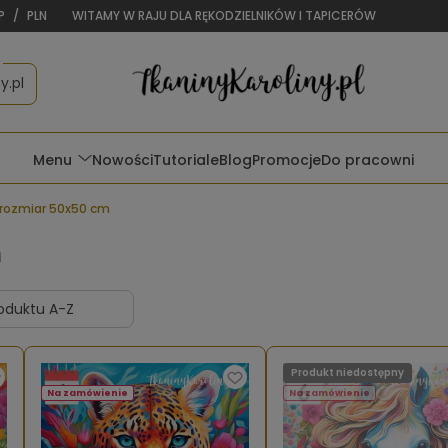
P
/
PLN
WITAMY W RAJU DLA RĘKODZIELNIKÓW I TAPICERÓW
y.pl
Menu
Nowości
Tutoriale
Blog
Promocje
Do pracowni
rozmiar 50x50 cm
m
Produkt niedostępny
Na zamówienie
Na zamówienie