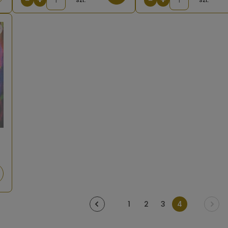
tępności
iadom
1
2
3
4
tępności