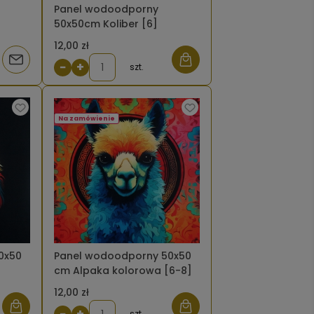
Panel wodoodporny
50x50cm Koliber [6]
12,00 zł
Powiadom
−
+
szt.
o
dostępności
Na zamówienie
0x50
Panel wodoodporny 50x50
cm Alpaka kolorowa [6-8]
12,00 zł
−
+
szt.