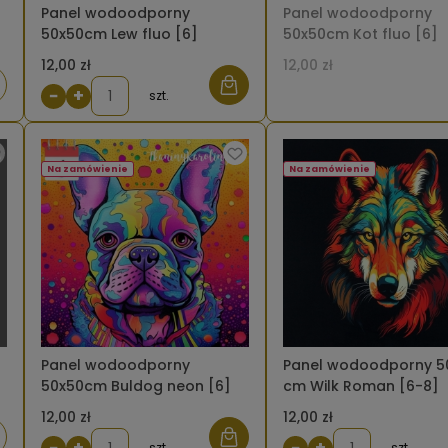
Panel wodoodporny
Panel wodoodporny
50x50cm Lew fluo [6]
50x50cm Kot fluo [6]
12,00 zł
12,00 zł
iadom
−
+
szt.
tępności
Na zamówienie
Na zamówienie
Panel wodoodporny
Panel wodoodporny 5
50x50cm Buldog neon [6]
cm Wilk Roman [6-8]
12,00 zł
12,00 zł
iadom
−
+
−
+
szt.
szt.