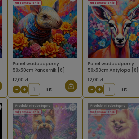
Na zamówienie
Na zamówienie
Panel wodoodporny
Panel wodoodporny
50x50cm Pancernik [6]
50x50cm Antylopa [6]
12,00 zł
12,00 zł
−
+
−
+
szt.
szt.
Produkt niedostępny
Produkt niedostępny
Na zamówienie
Na zamówienie