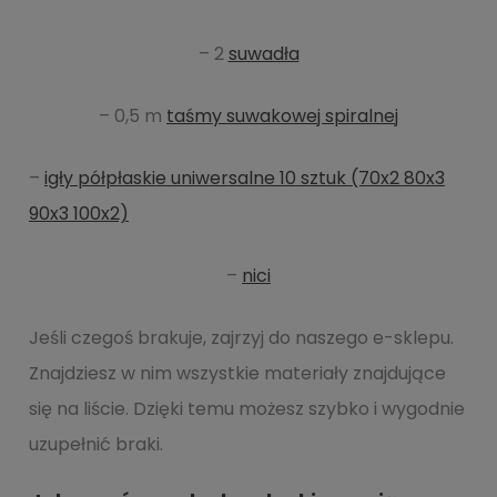
– 2
suwadła
– 0,5 m
taśmy suwakowej spiralnej
–
igły półpłaskie uniwersalne 10 sztuk (70x2 80x3
90x3 100x2)
–
nici
Jeśli czegoś brakuje, zajrzyj do naszego e-sklepu.
Znajdziesz w nim wszystkie materiały znajdujące
się na liście. Dzięki temu możesz szybko i wygodnie
uzupełnić braki.