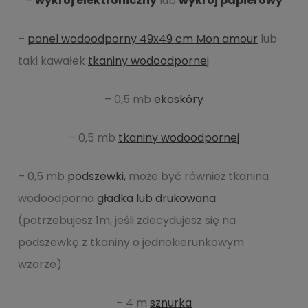
–
wykrój elektroniczny
lub
wykrój papierowy
–
panel wodoodporny 49x49 cm Mon amour
lub
taki kawałek
tkaniny wodoodpornej
– 0,5 mb
ekoskóry
– 0,5 mb
tkaniny wodoodpornej
– 0,5 mb
podszewki,
może być również tkanina
wodoodporna
gładka lub drukowana
(potrzebujesz 1m, jeśli zdecydujesz się na
podszewkę z tkaniny o jednokierunkowym
wzorze)
– 4 m
sznurka