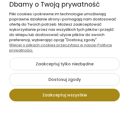
Dbamy o Twoją prywatność
Pliki cookies i pokrewne im technologie umożliwiają
poprawne działanie strony i pomagają nam dostosować
ofertę do Twoich potrzeb. Możesz zaakceptować
wykorzystanie przez nas wszystkich tych plików i przejść
do sklepu lub dostosować użycie plików do swoich
preferencji, wybierając opcję "Dostosuj zgody".
Więcej o plikach cookies przeczytasz w naszej Polityce
prywatności.
Zaakceptuj tylko niezbędne
Dostosuj zgody
Zaakceptuj wszystkie
Kontakt
Wpisz szukaną
Konto
Koszyk
Tak wyglądają gotowe szlufki.