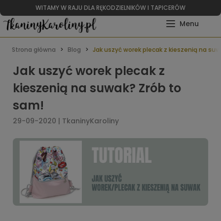
WITAMY W RAJU DLA RĘKODZIELNIKÓW I TAPICERÓW
Strona główna
Blog
Jak uszyć worek plecak z kieszenią na su
Jak uszyć worek plecak z
kieszenią na suwak? Zrób to
sam!
29-09-2020 | TkaninyKaroliny