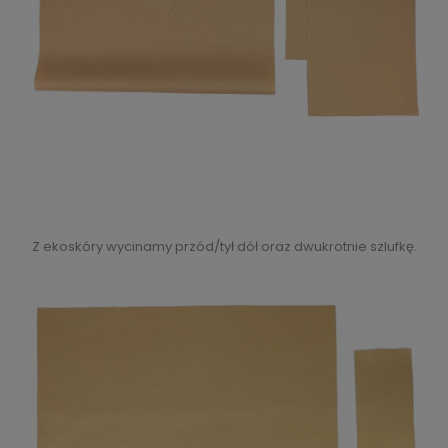
Z ekoskóry wycinamy przód/tył dół oraz dwukrotnie szlufkę.