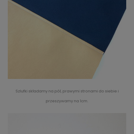
Szlufki składamy na pół, prawymi stronami do siebie i
przeszywamy na 1cm.