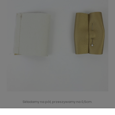
Składamy na pół, przeszywamy na 0,5cm.