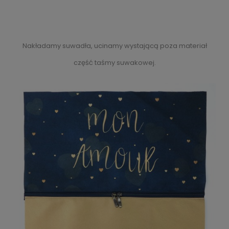
Nakładamy suwadła, ucinamy wystającą poza materiał
część taśmy suwakowej.