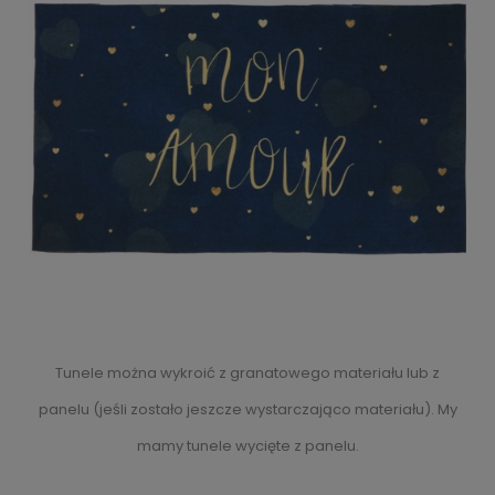
Tunele można wykroić z granatowego materiału lub z
panelu (jeśli zostało jeszcze wystarczająco materiału). My
mamy tunele wycięte z panelu.