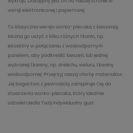
wykroju. Dostępny jest on na naszej stronie w
wersji elektronicznej i papierowej.
To klasyczna wersja worko-plecaka z kieszenią.
Można go uszyć z kilku różnych tkanin, np.
ekoskóry w połączeniu z wodoodpornym
panelem, aby podkreślić kieszeń, lub jednej
wybranej tkaniny, np. drelichu, weluru, tkaniny
wodoodpornej. Przejrzyj naszą ofertę materiałów.
Jej bogactwo z pewnością zainspiruje Cię do
stworzenia worko-plecaka, który idealnie
odzwierciedla Twój indywidualny gust.