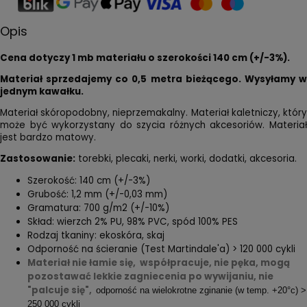
Opis
Cena dotyczy 1 mb materiału o szerokości 140 cm (+/-3%).
Materiał sprzedajemy co 0,5 metra bieżącego. Wysyłamy w
jednym kawałku.
Materiał skóropodobny, nieprzemakalny. Materiał kaletniczy, który
może być wykorzystany do szycia różnych akcesoriów. Materiał
jest bardzo matowy.
Zastosowanie:
torebki, plecaki, nerki, worki, dodatki, akcesoria.
Szerokość: 140 cm (+/-3%)
Grubość: 1,2 mm (+/-0,03 mm)
Gramatura: 700 g/m2 (+/-10%)
Skład: wierzch 2% PU, 98% PVC, spód 100% PES
Rodzaj tkaniny: ekoskóra, skaj
Odporność na ścieranie (Test Martindale'a) > 120 000 cykli
Materiał nie łamie się,
współpracuje, nie pęka, mogą
pozostawać lekkie zagniecenia po wywijaniu, nie
"palcuje się",
odporność na wielokrotne zginanie (w temp. +20°c) >
250 000 cykli