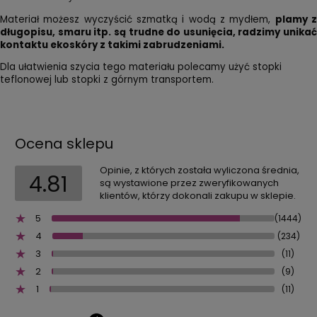
Materiał możesz wyczyścić szmatką i wodą z mydłem,
plamy 
długopisu, smaru itp. są trudne do usunięcia, radzimy unikać
kontaktu ekoskóry z takimi zabrudzeniami.
Dla ułatwienia szycia tego materiału polecamy użyć stopki
teflonowej lub stopki z górnym transportem.
Ocena sklepu
Opinie, z których została wyliczona średnia,
4.81
są wystawione przez zweryfikowanych
klientów, którzy dokonali zakupu w sklepie.
5
(1444)
4
(234)
3
(11)
2
(9)
1
(11)