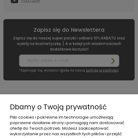
YouTube
Zapisz się do Newslettera
Zapisz się do naszej super paczki i odbierz 10% RABATU oraz
wykrój na kosmetyczkę :) A w kolejnych wiadomościach
dodatkowe korzyści!
*Zapisując się, wyrażasz zgodę na naszą
politykę prywatności
.
moc
Moje
Płatności
Informacje
Dbamy o Twoją prywatność
konto
i
dostawa
Pliki cookies i pokrewne im technologie umożliwiają
poprawne działanie strony i pomagają nam dostosować
ofertę do Twoich potrzeb. Możesz zaakceptować
wykorzystanie przez nas wszystkich tych plików i przejść