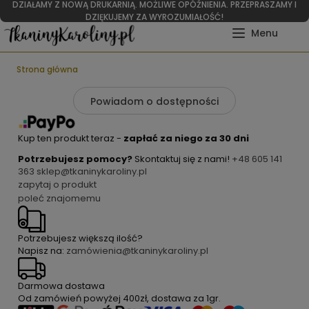
DZIAŁAMY Z NOWĄ DRUKARNIĄ. MOŻLIWE OPÓŹNIENIA. PRZEPRASZAMY I
DZIĘKUJEMY ZA WYROZUMIAŁOŚĆ!
Strona główna
Powiadom o dostępności
Kup ten produkt teraz -
zapłać za niego za 30 dni
Potrzebujesz pomocy?
Skontaktuj się z nami!
+48 605 141
363
sklep@tkaninykaroliny.pl
zapytaj o produkt
poleć znajomemu
Potrzebujesz większą ilość?
Napisz na:
zamówienia@tkaninykaroliny.pl
Darmowa dostawa
Od zamówień powyżej
400zł
, dostawa za
1gr
.