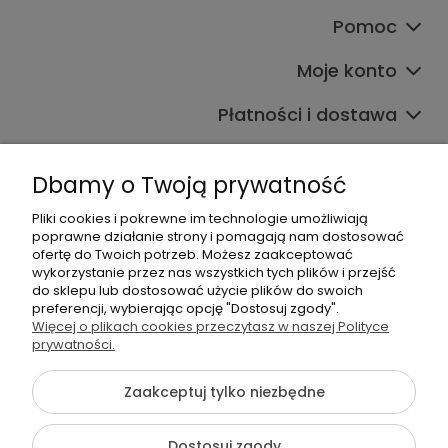
Pomoc
Moje konto
Płatności i dostawa
Informacje
Dbamy o Twoją prywatność
O nas
Pliki cookies i pokrewne im technologie umożliwiają
poprawne działanie strony i pomagają nam dostosować
ofertę do Twoich potrzeb. Możesz zaakceptować
wykorzystanie przez nas wszystkich tych plików i przejść
do sklepu lub dostosować użycie plików do swoich
preferencji, wybierając opcję "Dostosuj zgody".
Więcej o plikach cookies przeczytasz w naszej Polityce
+48 605 141 363
prywatności.
Napisz do nas
Zaakceptuj tylko niezbędne
{literal}
Dostosuj zgody