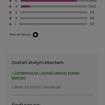
5
(1444)
4
(234)
3
(11)
2
(9)
1
(11)
Zostań stałym klientem
Zarejestruj się i zostań naszym stałym
klientem
Masz już konto? Zaloguj się
Śledź nas na: