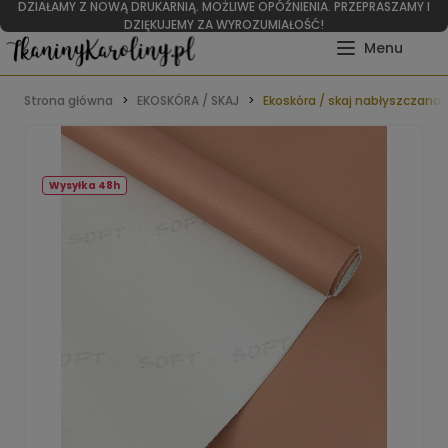
DZIAŁAMY Z NOWĄ DRUKARNIĄ. MOŻLIWE OPÓŹNIENIA. PRZEPRASZAMY I
DZIĘKUJEMY ZA WYROZUMIAŁOŚĆ!
Strona główna
EKOSKÓRA / SKAJ
Ekoskóra / skaj nabłyszczana 
Wysyłka 48h