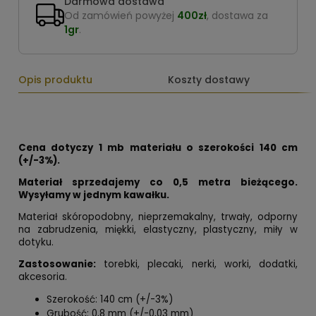
Darmowa dostawa
Od zamówień powyżej
400zł
, dostawa za
1gr
.
Opis produktu
Koszty dostawy
Cena dotyczy 1 mb materiału o szerokości 140 cm
(+/-3%).
Materiał sprzedajemy co 0,5 metra bieżącego.
Wysyłamy w jednym kawałku.
Materiał skóropodobny, nieprzemakalny, trwały, odporny
na zabrudzenia, miękki, elastyczny, plastyczny, miły w
dotyku.
Zastosowanie:
torebki, plecaki, nerki, worki, dodatki,
akcesoria.
Szerokość: 140 cm (+/-3%)
Grubość: 0,8 mm (+/-0,03 mm)