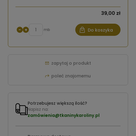
39,00 zł
−
+
mb
Do koszyka
zapytaj o produkt
poleć znajomemu
Potrzebujesz większą ilość?
Napisz na:
zamówienia@tkaninykaroliny.pl