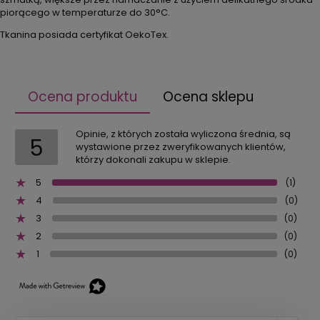
piorącego w temperaturze do 30°C.
Tkanina posiada certyfikat OekoTex.
Ocena produktu
Ocena sklepu
Opinie, z których została wyliczona średnia, są
5
wystawione przez zweryfikowanych klientów,
którzy dokonali zakupu w sklepie.
5
(1)
4
(0)
3
(0)
2
(0)
1
(0)