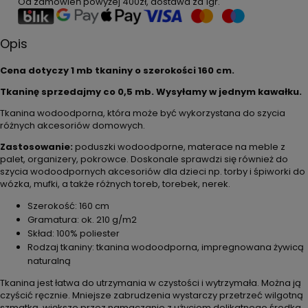
Od zamówień powyżej
400zł
, dostawa za
1gr
.
Opis
Cena dotyczy 1 mb tkaniny o szerokości 160 cm.
Tkaninę sprzedajmy co 0,5 mb. Wysyłamy w jednym kawałku.
Tkanina wodoodporna, która może być wykorzystana do szycia
różnych akcesoriów domowych.
Zastosowanie:
poduszki wodoodporne, materace na meble z
palet, organizery, pokrowce. Doskonale sprawdzi się również do
szycia wodoodpornych akcesoriów dla dzieci np. torby i śpiworki do
wózka, mufki, a także różnych toreb, torebek, nerek.
Szerokość: 160 cm
Gramatura: ok. 210 g/m2
Skład: 100% poliester
Rodzaj tkaniny: tkanina wodoodporna, impregnowana żywicą
naturalną
Tkanina jest łatwa do utrzymania w czystości i wytrzymała. Można ją
czyścić ręcznie. Mniejsze zabrudzenia wystarczy przetrzeć wilgotną
szmatką, większe przez namaczanie z użyciem delikatnego środka