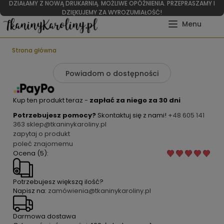
DZIAŁAMY Z NOWĄ DRUKARNIĄ. MOŻLIWE OPÓŹNIENIA. PRZEPRASZAMY I
DZIĘKUJEMY ZA WYROZUMIAŁOŚĆ!
Strona główna
Powiadom o dostępności
Kup ten produkt teraz -
zapłać za niego za 30 dni
Potrzebujesz pomocy?
Skontaktuj się z nami!
+48 605 141
363
sklep@tkaninykaroliny.pl
zapytaj o produkt
poleć znajomemu
Ocena (5):
Potrzebujesz większą ilość?
Napisz na:
zamówienia@tkaninykaroliny.pl
Darmowa dostawa