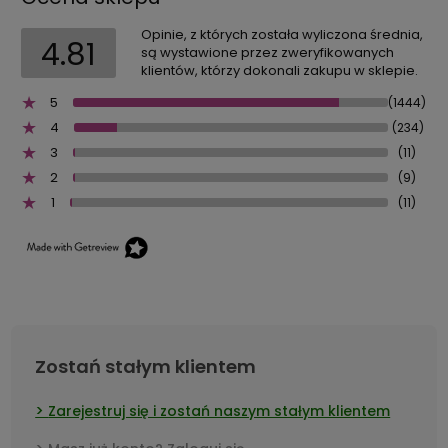
Opinie, z których została wyliczona średnia,
4.81
są wystawione przez zweryfikowanych
klientów, którzy dokonali zakupu w sklepie.
5
(1444)
4
(234)
3
(11)
2
(9)
1
(11)
Zostań stałym klientem
Zarejestruj się i zostań naszym stałym klientem