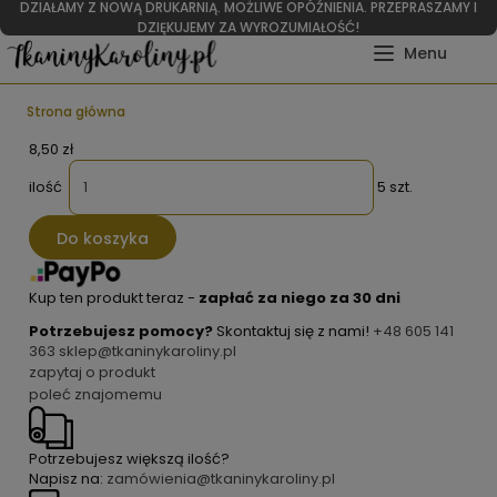
DZIAŁAMY Z NOWĄ DRUKARNIĄ. MOŻLIWE OPÓŹNIENIA. PRZEPRASZAMY I
DZIĘKUJEMY ZA WYROZUMIAŁOŚĆ!
Strona główna
8,50 zł
ilość
5 szt.
Do koszyka
Kup ten produkt teraz -
zapłać za niego za 30 dni
Potrzebujesz pomocy?
Skontaktuj się z nami!
+48 605 141
363
sklep@tkaninykaroliny.pl
zapytaj o produkt
poleć znajomemu
Potrzebujesz większą ilość?
Napisz na:
zamówienia@tkaninykaroliny.pl