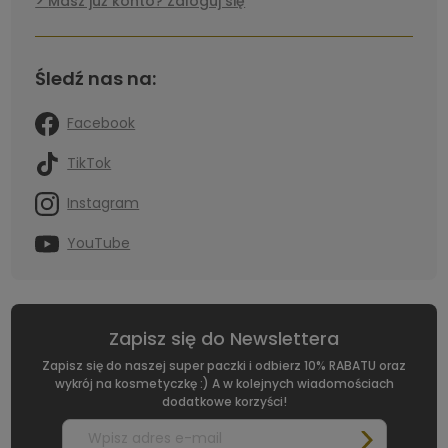
Masz już konto? Zaloguj się
Śledź nas na:
Facebook
TikTok
Instagram
YouTube
Zapisz się do Newslettera
Zapisz się do naszej super paczki i odbierz 10% RABATU oraz
wykrój na kosmetyczkę :) A w kolejnych wiadomościach
dodatkowe korzyści!