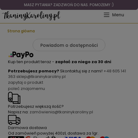
MASZ PYTANIA? ZADZWOŃ DO NAS. POMOŻEMY :)
Strona główna
Powiadom o dostępności
Kup ten produkt teraz -
zapłać za niego za 30 dni
Potrzebujesz pomocy?
Skontaktuj się z nami!
+48 605 141
363
sklep@tkaninykaroliny.pl
zapytaj o produkt
poleć znajomemu
Potrzebujesz większą ilość?
Napisz na:
zamówienia@tkaninykaroliny.pl
Darmowa dostawa
Od zamówień powyżej
400zł
, dostawa za
1gr
.