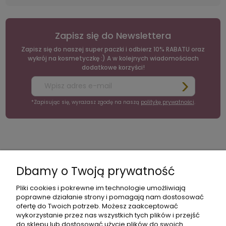
Zapisz się do Newslettera
Zapisz się do naszej super paczki i odbierz 10% RABATU oraz
wykrój na kosmetyczkę :) A w kolejnych wiadomościach
dodatkowe korzyści!
*Zapisując się, wyrażasz zgodę na naszą
politykę prywatności
.
moc
Moje
Płatności
Informacje
konto
i
Dbamy o Twoją prywatność
dostawa
Pliki cookies i pokrewne im technologie umożliwiają
poprawne działanie strony i pomagają nam dostosować
ofertę do Twoich potrzeb. Możesz zaakceptować
wykorzystanie przez nas wszystkich tych plików i przejść
do sklepu lub dostosować użycie plików do swoich