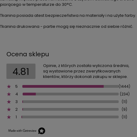
piorącego w temperaturze do 30°C.
Tkanina posiada atest bezpieczeństwa na materiały i na użyte farby.
Tkanina drukowana - partie mogą się nieznacznie od siebie różnić.
Ocena sklepu
Opinie, z których została wyliczona średnia,
4.81
są wystawione przez zweryfikowanych
klientów, którzy dokonali zakupu w sklepie.
5
(1444)
4
(234)
3
(11)
2
(9)
1
(11)