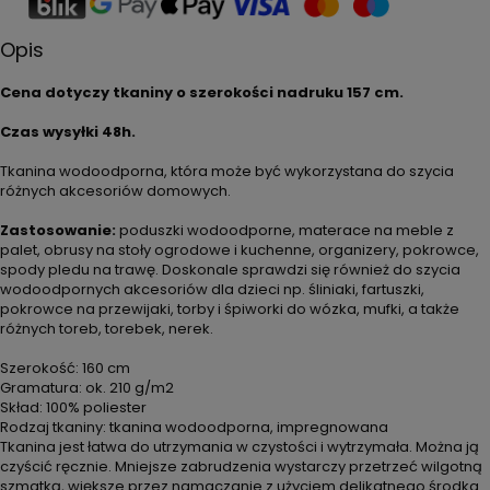
Opis
Cena dotyczy tkaniny o szerokości nadruku 157 cm.
Czas wysyłki 48h.
Tkanina wodoodporna, która może być wykorzystana do szycia
różnych akcesoriów domowych.
Zastosowanie:
poduszki wodoodporne, materace na meble z
palet, obrusy na stoły ogrodowe i kuchenne, organizery, pokrowce,
spody pledu na trawę. Doskonale sprawdzi się również do szycia
wodoodpornych akcesoriów dla dzieci np. śliniaki, fartuszki,
pokrowce na przewijaki, torby i śpiworki do wózka, mufki, a także
różnych toreb, torebek, nerek.
Szerokość: 160 cm
Gramatura: ok. 210 g/m2
Skład: 100% poliester
Rodzaj tkaniny: tkanina wodoodporna, impregnowana
Tkanina jest łatwa do utrzymania w czystości i wytrzymała. Można ją
czyścić ręcznie. Mniejsze zabrudzenia wystarczy przetrzeć wilgotną
szmatką, większe przez namaczanie z użyciem delikatnego środka