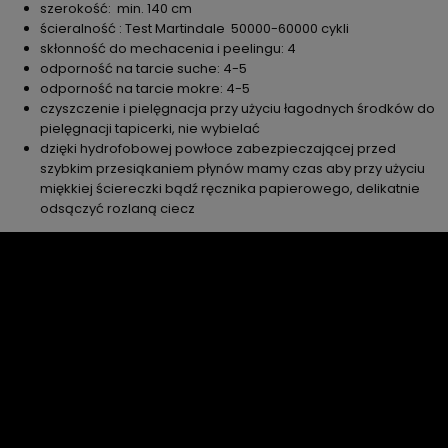
szerokość: min. 140 cm
ścieralność : Test Martindale 50000-60000 cykli
skłonność do mechacenia i peelingu: 4
odporność na tarcie suche: 4-5
odporność na tarcie mokre: 4-5
czyszczenie i pielęgnacja przy użyciu łagodnych środków do
pielęgnacji tapicerki, nie wybielać
dzięki hydrofobowej powłoce zabezpieczającej przed
szybkim przesiąkaniem płynów mamy czas aby przy użyciu
miękkiej ściereczki bądź ręcznika papierowego, delikatnie
odsączyć rozlaną ciecz