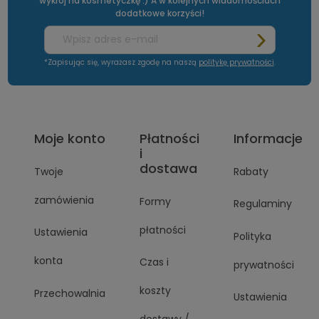
wykrój na kosmetyczkę :) A w kolejnych wiadomościach
dodatkowe korzyści!
*Zapisując się, wyrażasz zgodę na naszą
politykę prywatności
.
Moje konto
Płatności
Informacje
i
dostawa
Twoje
Rabaty
zamówienia
Formy
Regulaminy
płatności
Ustawienia
Polityka
konta
Czas i
prywatności
koszty
Przechowalnia
Ustawienia