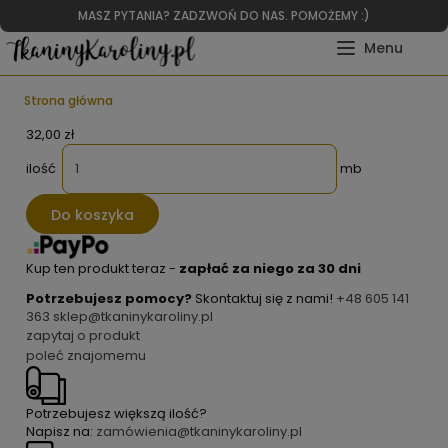
MASZ PYTANIA? ZADZWOŃ DO NAS. POMOŻEMY :)
Strona główna
32,00 zł
ilość
mb
Do koszyka
Kup ten produkt teraz -
zapłać za niego za 30 dni
Potrzebujesz pomocy?
Skontaktuj się z nami!
+48 605 141
363
sklep@tkaninykaroliny.pl
zapytaj o produkt
poleć znajomemu
Potrzebujesz większą ilość?
Napisz na:
zamówienia@tkaninykaroliny.pl