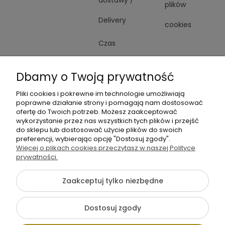
dostawy /
plików
Delivery
cookies
Czas
realizacji
Dbamy o Twoją prywatność
zamówienia
Pliki cookies i pokrewne im technologie umożliwiają
poprawne działanie strony i pomagają nam dostosować
ofertę do Twoich potrzeb. Możesz zaakceptować
wykorzystanie przez nas wszystkich tych plików i przejść
do sklepu lub dostosować użycie plików do swoich
preferencji, wybierając opcję "Dostosuj zgody".
+48
Więcej o plikach cookies przeczytasz w naszej Polityce
Napisz
605
prywatności.
do
141
nas
Zaakceptuj tylko niezbędne
363
{literal}
Dostosuj zgody
Pokaż pełną wersję strony