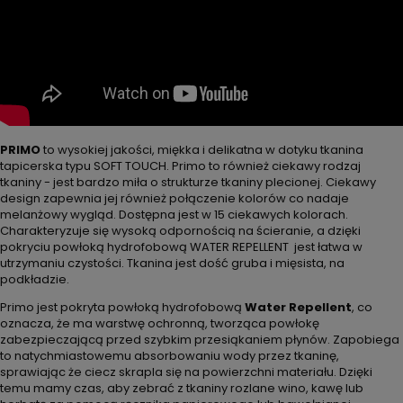
PRIMO
to wysokiej jakości, miękka i delikatna w dotyku tkanina
tapicerska typu SOFT TOUCH. Primo to również ciekawy rodzaj
tkaniny - jest bardzo miła o strukturze tkaniny plecionej. Ciekawy
design zapewnia jej również połączenie kolorów co nadaje
melanżowy wygląd. Dostępna jest w 15 ciekawych kolorach.
Charakteryzuje się wysoką odpornością na ścieranie, a dzięki
pokryciu powłoką hydrofobową WATER REPELLENT jest łatwa w
utrzymaniu czystości. Tkanina jest dość gruba i mięsista, na
podkładzie.
Primo jest pokryta powłoką hydrofobową
Water Repellent
, co
oznacza, że ma warstwę ochronną, tworząca powłokę
zabezpieczającą przed szybkim przesiąkaniem płynów. Zapobiega
to natychmiastowemu absorbowaniu wody przez tkaninę,
sprawiając że ciecz skrapla się na powierzchni materiału. Dzięki
temu mamy czas, aby zebrać z tkaniny rozlane wino, kawę lub