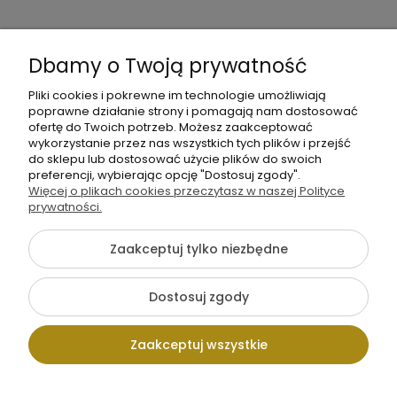
moc
Moje
Płatności
Informacje
Dbamy o Twoją prywatność
konto
i
dostawa
Pliki cookies i pokrewne im technologie umożliwiają
poprawne działanie strony i pomagają nam dostosować
ofertę do Twoich potrzeb. Możesz zaakceptować
wykorzystanie przez nas wszystkich tych plików i przejść
do sklepu lub dostosować użycie plików do swoich
preferencji, wybierając opcję "Dostosuj zgody".
Więcej o plikach cookies przeczytasz w naszej Polityce
+48
prywatności.
Napisz
605
do
141
Zaakceptuj tylko niezbędne
nas
363
Dostosuj zgody
Pokaż pełną wersję strony
Zaakceptuj wszystkie
Sklep internetowy Shoper.pl