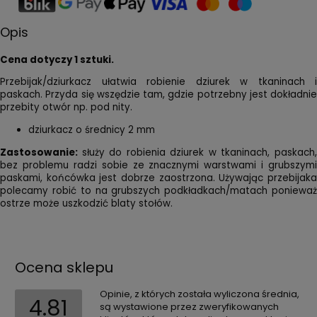
Opis
Cena dotyczy 1 sztuki.
Przebijak/dziurkacz ułatwia robienie dziurek w tkaninach i
paskach. Przyda się wszędzie tam, gdzie potrzebny jest dokładnie
przebity otwór np. pod nity.
dziurkacz o średnicy 2 mm
Zastosowanie:
służy do robienia dziurek w tkaninach, paskach
bez problemu radzi sobie ze znacznymi warstwami i grubszymi
paskami, końcówka jest dobrze zaostrzona. Używając przebijaka
polecamy robić to na grubszych podkładkach/matach ponieważ
ostrze może uszkodzić blaty stołów.
Ocena sklepu
Opinie, z których została wyliczona średnia,
4.81
są wystawione przez zweryfikowanych