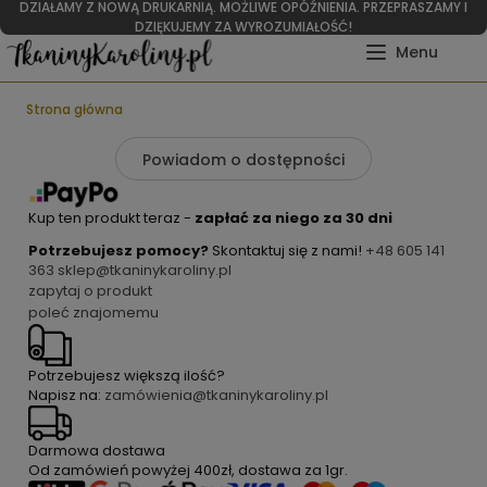
DZIAŁAMY Z NOWĄ DRUKARNIĄ. MOŻLIWE OPÓŹNIENIA. PRZEPRASZAMY I
DZIĘKUJEMY ZA WYROZUMIAŁOŚĆ!
Strona główna
Powiadom o dostępności
Kup ten produkt teraz -
zapłać za niego za 30 dni
Potrzebujesz pomocy?
Skontaktuj się z nami!
+48 605 141
363
sklep@tkaninykaroliny.pl
zapytaj o produkt
poleć znajomemu
Potrzebujesz większą ilość?
Napisz na:
zamówienia@tkaninykaroliny.pl
Darmowa dostawa
Od zamówień powyżej
400zł
, dostawa za
1gr
.