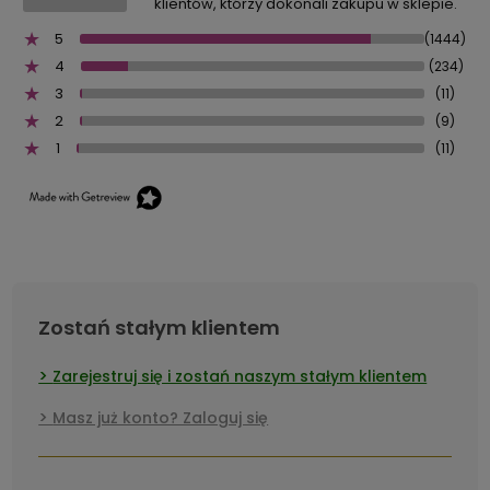
klientów, którzy dokonali zakupu w sklepie.
5
(1444)
4
(234)
3
(11)
2
(9)
1
(11)
Zostań stałym klientem
Zarejestruj się i zostań naszym stałym klientem
Masz już konto? Zaloguj się