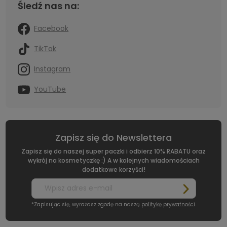
Śledź nas na:
Facebook
TikTok
Instagram
YouTube
Zapisz się do Newslettera
Zapisz się do naszej super paczki i odbierz 10% RABATU oraz
wykrój na kosmetyczkę :) A w kolejnych wiadomościach
dodatkowe korzyści!
*Zapisując się, wyrażasz zgodę na naszą
politykę prywatności
.