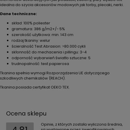
idealna do szycia akcesoriów modowych jak torby, plecaki, nerki.
Dane techniczne:
skład: 100% poliester
gramatura: 386 g/m2+/- 5%
szerokość użytkowa: min. 143 cm
rodzaj tkaniny: welur
ścieralność Test Abrasion: >80.000 cykli
skłonność do mechacenia i pillingu: 3-4
odporność wybarwień światło sztuczne: 5
trudnopalność: test papierosa
Tkanina spełnia wymogi Rozporządzenia UE dotyczącego
szkodliwych chemikaliów (REACH).
Tkanina posiada certyfikat OEKO TEX.
Ocena sklepu
Opinie, z których została wyliczona średnia,
są wystawione przez zweryfikowanych