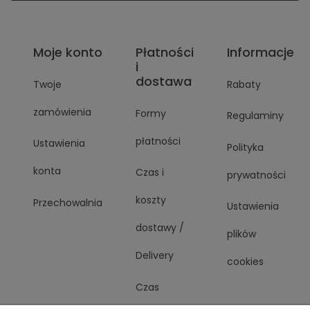
Moje konto
Płatności
Informacje
i
dostawa
Twoje
Rabaty
zamówienia
Formy
Regulaminy
płatności
Ustawienia
Polityka
konta
Czas i
prywatności
koszty
Przechowalnia
Ustawienia
dostawy /
plików
Delivery
cookies
Czas