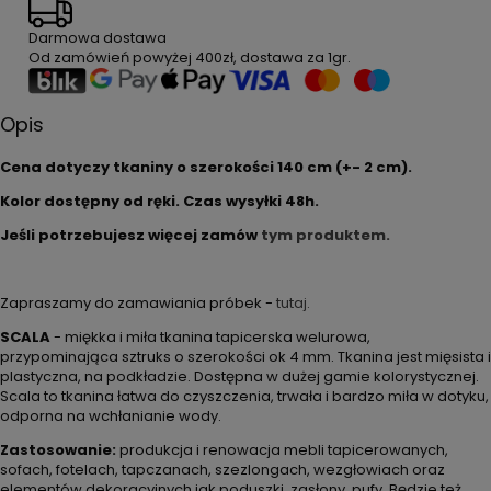
Darmowa dostawa
Od zamówień powyżej
400zł
, dostawa za
1gr
.
Opis
Cena dotyczy tkaniny o szerokości 140 cm (+- 2 cm).
Kolor dostępny od ręki. Czas wysyłki 48h.
Jeśli potrzebujesz więcej zamów
tym produktem.
Zapraszamy do zamawiania próbek -
tutaj.
SCALA
- miękka i miła tkanina tapicerska welurowa,
przypominająca sztruks o szerokości ok 4 mm. Tkanina jest mięsista i
plastyczna, na podkładzie. Dostępna w dużej gamie kolorystycznej.
Scala to tkanina łatwa do czyszczenia, trwała i bardzo miła w dotyku,
odporna na wchłanianie wody.
Zastosowanie:
produkcja i renowacja mebli tapicerowanych,
sofach, fotelach, tapczanach, szezlongach, wezgłowiach oraz
elementów dekoracyjnych jak poduszki, zasłony, pufy. Będzie też