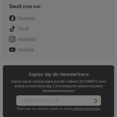
Śledź nas na:
Facebook
TikTok
Instagram
YouTube
Zapisz się do Newslettera
Zapisz się do naszej super paczki i odbierz 10% RABATU oraz
wykrój na kosmetyczkę :) A w kolejnych wiadomościach
dodatkowe korzyści!
*Zapisując się, wyrażasz zgodę na naszą
politykę prywatności
.