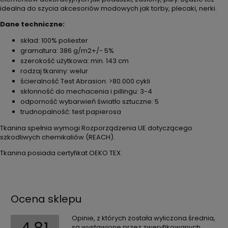
idealna do szycia akcesoriów modowych jak torby, plecaki, nerki.
Dane techniczne:
skład: 100% poliester
gramatura: 386 g/m2+/- 5%
szerokość użytkowa: min. 143 cm
rodzaj tkaniny: welur
ścieralność Test Abrasion: >80.000 cykli
skłonność do mechacenia i pillingu: 3-4
odporność wybarwień światło sztuczne: 5
trudnopalność: test papierosa
Tkanina spełnia wymogi Rozporządzenia UE dotyczącego
szkodliwych chemikaliów (REACH).
Tkanina posiada certyfikat OEKO TEX.
Ocena sklepu
Opinie, z których została wyliczona średnia,
są wystawione przez zweryfikowanych