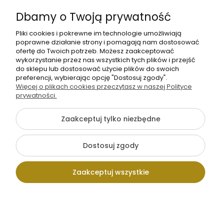
realizacji
Dbamy o Twoją prywatność
zamówienia
Pliki cookies i pokrewne im technologie umożliwiają
poprawne działanie strony i pomagają nam dostosować
ofertę do Twoich potrzeb. Możesz zaakceptować
wykorzystanie przez nas wszystkich tych plików i przejść
do sklepu lub dostosować użycie plików do swoich
preferencji, wybierając opcję "Dostosuj zgody".
+48
Więcej o plikach cookies przeczytasz w naszej Polityce
Napisz
605
prywatności.
do
141
nas
Zaakceptuj tylko niezbędne
363
{literal}
Dostosuj zgody
Pokaż pełną wersję strony
Zaakceptuj wszystkie
Sklep internetowy Shoper.pl