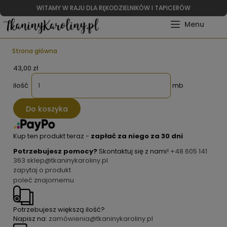
WITAMY W RAJU DLA RĘKODZIELNIKÓW I TAPICERÓW
Strona główna
43,00 zł
ilość
mb
Do koszyka
Kup ten produkt teraz -
zapłać za niego za 30 dni
Potrzebujesz pomocy?
Skontaktuj się z nami!
+48 605 141
363
sklep@tkaninykaroliny.pl
zapytaj o produkt
poleć znajomemu
Potrzebujesz większą ilość?
Napisz na:
zamówienia@tkaninykaroliny.pl