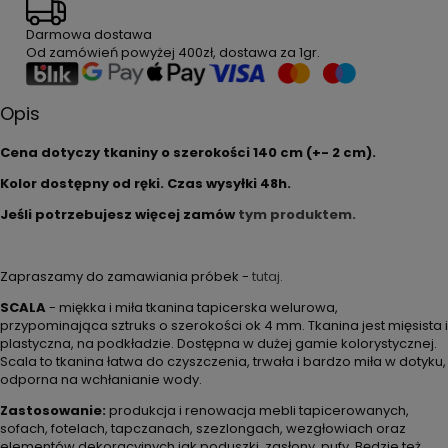
Darmowa dostawa
Od zamówień powyżej
400zł
, dostawa za
1gr
.
Opis
Cena dotyczy tkaniny o szerokości 140 cm (+- 2 cm).
Kolor dostępny od ręki. Czas wysyłki 48h.
Jeśli potrzebujesz więcej zamów
tym produktem.
Zapraszamy do zamawiania próbek -
tutaj.
SCALA
- miękka i miła tkanina tapicerska welurowa,
przypominająca sztruks o szerokości ok 4 mm. Tkanina jest mięsista i
plastyczna, na podkładzie. Dostępna w dużej gamie kolorystycznej.
Scala to tkanina łatwa do czyszczenia, trwała i bardzo miła w dotyku,
odporna na wchłanianie wody.
Zastosowanie:
produkcja i renowacja mebli tapicerowanych,
sofach, fotelach, tapczanach, szezlongach, wezgłowiach oraz
elementów dekoracyjnych jak poduszki, zasłony, pufy. Będzie też