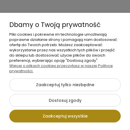
moc
Moje
Płatności
Informacje
konto
i
Dbamy o Twoją prywatność
dostawa
Pliki cookies i pokrewne im technologie umożliwiają
poprawne działanie strony i pomagają nam dostosować
ofertę do Twoich potrzeb. Możesz zaakceptować
wykorzystanie przez nas wszystkich tych plików i przejść
do sklepu lub dostosować użycie plików do swoich
preferencji, wybierając opcję "Dostosuj zgody".
+48
Więcej o plikach cookies przeczytasz w naszej Polityce
Napisz
605
prywatności.
do
141
nas
Zaakceptuj tylko niezbędne
363
{literal}
Dostosuj zgody
Pokaż pełną wersję strony
Zaakceptuj wszystkie
Sklep internetowy Shoper.pl