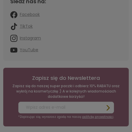
Śledź nas na:
Facebook
TikTok
Instagram
YouTube
Zapisz się do Newslettera
Zapisz się do naszej super paczki i odbierz 10% RABATU oraz
wykrój na kosmetyczkę :) A w kolejnych wiadomościach
dodatkowe korzyści!
*Zapisując się, wyrażasz zgodę na naszą
politykę prywatności
.