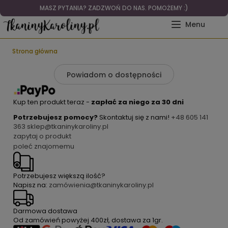
MASZ PYTANIA? ZADZWOŃ DO NAS. POMOŻEMY :)
Strona główna
Powiadom o dostępności
Kup ten produkt teraz -
zapłać za niego za 30 dni
Potrzebujesz pomocy?
Skontaktuj się z nami!
+48 605 141
363
sklep@tkaninykaroliny.pl
zapytaj o produkt
poleć znajomemu
Potrzebujesz większą ilość?
Napisz na:
zamówienia@tkaninykaroliny.pl
Darmowa dostawa
Od zamówień powyżej
400zł
, dostawa za
1gr
.