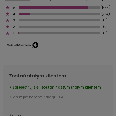
5
(1444)
4
(234)
3
(11)
2
(9)
1
(11)
Zostań stałym klientem
Zarejestruj się i zostań naszym stałym klientem
Masz już konto? Zaloguj się