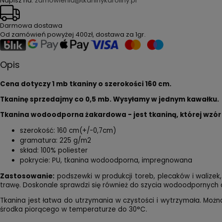
Napisz na:
zamówienia@tkaninykaroliny.pl
Darmowa dostawa
Od zamówień powyżej
400zł
, dostawa za
1gr
.
Opis
Cena dotyczy 1 mb tkaniny o szerokości 160 cm.
Tkaninę sprzedajmy co 0,5 mb. Wysyłamy w jednym kawałku.
Tkanina wodoodporna żakardowa - jest tkaniną, której wzór t
szerokość: 160 cm(+/-0,7cm)
gramatura: 225 g/m2
skład: 100% poliester
pokrycie: PU, tkanina wodoodporna, impregnowana
Zastosowanie:
podszewki w produkcji toreb, plecaków i walize
trawę. Doskonale sprawdzi się również do szycia wodoodpornych a
Tkanina jest łatwa do utrzymania w czystości i wytrzymała. Możn
środka piorącego w temperaturze do 30°C.