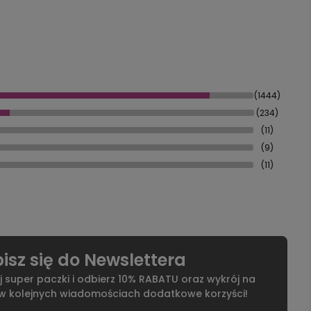
(1444)
(234)
(11)
(9)
(11)
isz się do Newslettera
j super paczki i odbierz 10% RABATU oraz wykrój na
 w kolejnych wiadomościach dodatkowe korzyści!