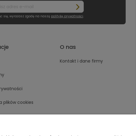
ąc się, wyrażasz zgodę na naszą
politykę prywatności
.
acje
O nas
Kontakt i dane firmy
ny
prywatności
a plików cookies