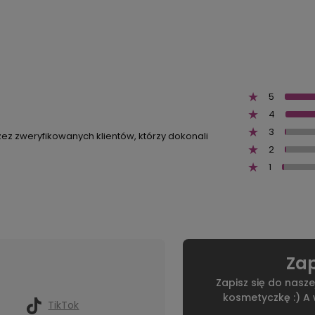
5
4
3
zez zweryfikowanych klientów, którzy dokonali
2
1
Zap
Zapisz się do nasze
kosmetyczkę :) A
TikTok