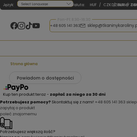
Język:
Waluta:
HUF
/
CZK
DZIAŁAMY Z N
/
EUR
/
GB
Powered by
Pon-Pt 8:30-16:30
sklep@tkaninykaroliny.p
+48 605 141 363
Strona główna
Powiadom o dostępności
Kup ten produkt teraz -
zapłać za niego za 30 dni
Potrzebujesz pomocy?
Skontaktuj się z nami!
+48 605 141 363
sklep
zapytaj o produkt
poleć znajomemu
Potrzebujesz większą ilość?