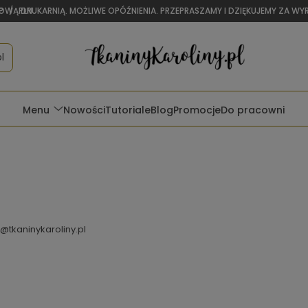
OWĄ DRUKARNIĄ. MOŻLIWE OPÓŹNIENIA. PRZEPRASZAMY I DZIĘKUJEMY ZA W
P
/
PLN
l
Menu
Nowości
Tutoriale
Blog
Promocje
Do pracowni
@tkaninykaroliny.pl