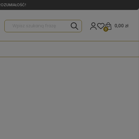
YROZUMIAŁOŚĆ!
0,00 zł
0