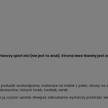
worzy splot nici (nie jest to druk). Strona lewa tkaniny jes
k, poduszki wodoodporne, materace na meble z palet, obrusy na 
kcesoriów, różnych toreb, torebek, nerek.
a ją czyścić ręcznie. Mniejsze zabrudzenia wystarczy przetrzeć 