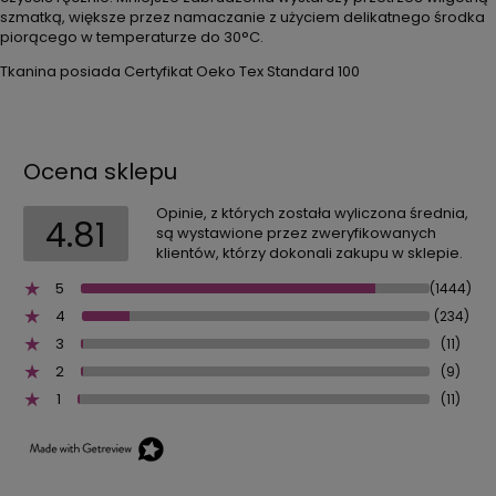
szmatką, większe przez namaczanie z użyciem delikatnego środka
piorącego w temperaturze do 30°C.
Tkanina posiada Certyfikat Oeko Tex Standard 100
Ocena sklepu
Opinie, z których została wyliczona średnia,
4.81
są wystawione przez zweryfikowanych
klientów, którzy dokonali zakupu w sklepie.
5
(1444)
4
(234)
3
(11)
2
(9)
1
(11)