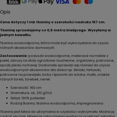
Opis
Cena dotyczy 1 mb tkaniny o szerokości nadruku 157 cm.
Tkaninę sprzedajemy co 0,5 metra bieżącego. Wysyłamy w
jednym kawałku.
Tkanina wodoodporna, która może być wykorzystana do szycia
różnych akcesoriów domowych.
Zastosowanie:
poduszki wodoodporne, materace na meble z
palet, obrusy na stoły ogrodowe i kuchenne, organizery, pokrowce,
spody pledu na trawę. Doskonale sprawdzi się również do szycia
wodoodpornych akcesoriów dla dzieci np. śliniaki, fartuszki,
pokrowce na przewijaki, torby i śpiworki do wózka, mufki, a także
różnych toreb, torebek, nerek.
Szerokość: 160 cm
Gramatura: ok. 210 g/m2
Skład: 100% poliester
Rodzaj tkaniny: tkanina wodoodporna, impregnowana
Tkanina jest łatwa do utrzymania w czystości i wytrzymała. Można ją
czyścić ręcznie. Mniejsze zabrudzenia wystarczy przetrzeć wilgotną