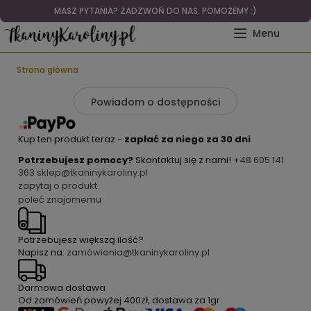
MASZ PYTANIA? ZADZWOŃ DO NAS. POMOŻEMY :)
Strona główna
Powiadom o dostępności
Kup ten produkt teraz -
zapłać za niego za 30 dni
Potrzebujesz pomocy?
Skontaktuj się z nami!
+48 605 141
363
sklep@tkaninykaroliny.pl
zapytaj o produkt
poleć znajomemu
Potrzebujesz większą ilość?
Napisz na:
zamówienia@tkaninykaroliny.pl
Darmowa dostawa
Od zamówień powyżej
400zł
, dostawa za
1gr
.