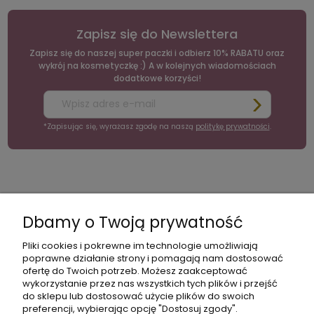
Zapisz się do Newslettera
Zapisz się do naszej super paczki i odbierz 10% RABATU oraz
wykrój na kosmetyczkę :) A w kolejnych wiadomościach
dodatkowe korzyści!
*Zapisując się, wyrażasz zgodę na naszą
politykę prywatności
.
moc
Moje
Płatności
Informacje
konto
i
Dbamy o Twoją prywatność
dostawa
Pliki cookies i pokrewne im technologie umożliwiają
poprawne działanie strony i pomagają nam dostosować
ofertę do Twoich potrzeb. Możesz zaakceptować
wykorzystanie przez nas wszystkich tych plików i przejść
do sklepu lub dostosować użycie plików do swoich
preferencji, wybierając opcję "Dostosuj zgody".