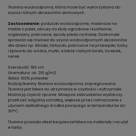
Tkanina wodoodporna, która może być wykorzystana do
szycia różnych akcesoriów domowych.
Zastosowanie:
poduszki wodoodporne, materace na
meble z palet, obrusy na stoły ogrodowe i kuchenne,
organizery, pokrowce, spody pledu na trawę. Doskonale
sprawdzi się również do szycia wodoodpornych akcesoriów
dla dzieci np. śliniaki, fartuszki, pokrowce na przewijaki, torby
i śpiworki do wózka, mufki, a także różnych toreb, torebek,
nerek.
Szerokość: 160 cm
Gramatura: ok. 210 g/m2
Skład: 100% poliester
Rodzaj tkaniny: tkanina wodoodporna, impregnowana
Tkanina jest łatwa do utrzymania w czystości i wytrzymała.
Można ją czyścić ręcznie. Mniejsze zabrudzenia wystarczy
przetrzeć wilgotną szmatką, większe przez namaczanie z
użyciem delikatnego środka piorącego w temperaturze do
30°C.
Tkanina posiada atest bezpieczeństwa na materiały i na użyt
e farby.