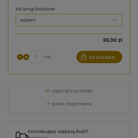
MX progi ilościowe:
39,00 zł
−
+
mb
Do koszyka
zapytaj o produkt
poleć znajomemu
Potrzebujesz większą ilość?
Napisz na: