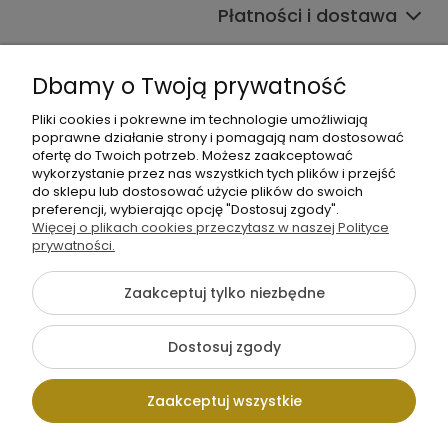
Płatności i dostawa
Informacje
Dbamy o Twoją prywatność
O nas
Pliki cookies i pokrewne im technologie umożliwiają
poprawne działanie strony i pomagają nam dostosować
ofertę do Twoich potrzeb. Możesz zaakceptować
wykorzystanie przez nas wszystkich tych plików i przejść
do sklepu lub dostosować użycie plików do swoich
preferencji, wybierając opcję "Dostosuj zgody".
Więcej o plikach cookies przeczytasz w naszej Polityce
+48 605 141 363
prywatności.
Napisz do nas
Zaakceptuj tylko niezbędne
{literal}
Dostosuj zgody
Pokaż pełną wersję strony
Zaakceptuj wszystkie
Sklep internetowy Shoper.pl