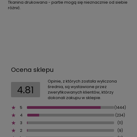
Tkanina drukowana - partie mogą się nieznacznie od siebie
różnić.
Ocena sklepu
Opinie, z których została wyliczona
4.81
średnia, są wystawione przez
zweryfikowanych klientów, którzy
dokonali zakupu w sklepie.
5
(1444)
4
(234)
3
(11)
2
(9)