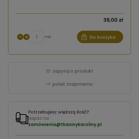
39,00 zł
−
+
mb
Do koszyka
zapytaj o produkt
poleć znajomemu
Potrzebujesz większą ilość?
Napisz na:
zamówienia@tkaninykaroliny.pl