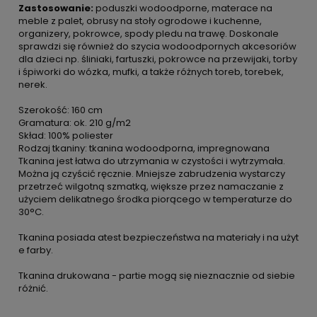
Zastosowanie:
poduszki wodoodporne, materace na
meble z palet, obrusy na stoły ogrodowe i kuchenne,
organizery, pokrowce, spody pledu na trawę. Doskonale
sprawdzi się również do szycia wodoodpornych akcesoriów
dla dzieci np. śliniaki, fartuszki, pokrowce na przewijaki, torby
i śpiworki do wózka, mufki, a także różnych toreb, torebek,
nerek.
Szerokość: 160 cm
Gramatura: ok. 210 g/m2
Skład: 100% poliester
Rodzaj tkaniny: tkanina wodoodporna, impregnowana
Tkanina jest łatwa do utrzymania w czystości i wytrzymała.
Można ją czyścić ręcznie. Mniejsze zabrudzenia wystarczy
przetrzeć wilgotną szmatką, większe przez namaczanie z
użyciem delikatnego środka piorącego w temperaturze do
30°C.
Tkanina posiada atest bezpieczeństwa na materiały i na użyt
e farby.
Tkanina drukowana - partie mogą się nieznacznie od siebie
różnić.