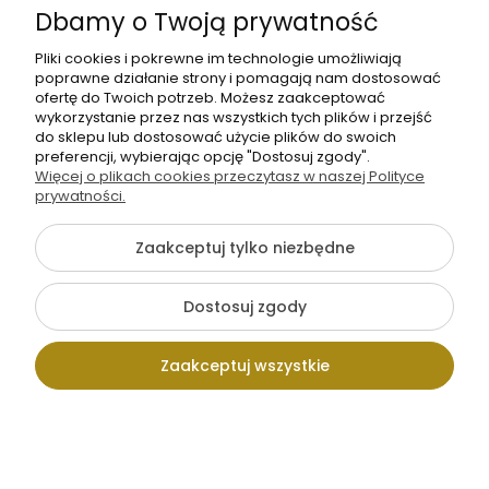
Dbamy o Twoją prywatność
O nas
Pliki cookies i pokrewne im technologie umożliwiają
poprawne działanie strony i pomagają nam dostosować
ofertę do Twoich potrzeb. Możesz zaakceptować
wykorzystanie przez nas wszystkich tych plików i przejść
do sklepu lub dostosować użycie plików do swoich
preferencji, wybierając opcję "Dostosuj zgody".
Więcej o plikach cookies przeczytasz w naszej Polityce
+48 605 141 363
prywatności.
Napisz do nas
Zaakceptuj tylko niezbędne
{literal}
Dostosuj zgody
Pokaż pełną wersję strony
Zaakceptuj wszystkie
Sklep internetowy Shoper.pl
Kontakt
Wpisz szukaną
Konto
Koszyk