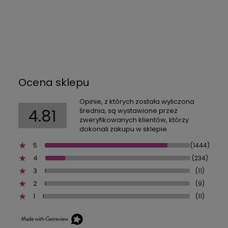
Ocena sklepu
Opinie, z których została wyliczona
4.81
średnia, są wystawione przez
zweryfikowanych klientów, którzy
dokonali zakupu w sklepie.
5
(1444)
4
(234)
3
(11)
2
(9)
1
(11)