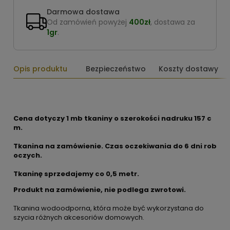
Darmowa dostawa
Od zamówień powyżej
400zł
, dostawa za
1gr
.
Opis produktu
Bezpieczeństwo
Koszty dostawy
Cena dotyczy 1 mb tkaniny o szerokości nadruku 157 c
m.
Tkanina na zamówienie. Czas oczekiwania do 6 dni rob
oczych.
Tkaninę sprzedajemy co 0,5 metr.
Produkt na zamówienie, nie podlega zwrotowi.
Tkanina wodoodporna, która może być wykorzystana do
szycia różnych akcesoriów domowych.