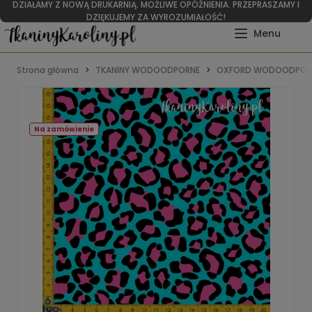
DZIAŁAMY Z NOWĄ DRUKARNIĄ. MOŻLIWE OPÓŹNIENIA. PRZEPRASZAMY I
DZIĘKUJEMY ZA WYROZUMIAŁOŚĆ!
Strona główna
TKANINY WODOODPORNE
OXFORD WODOODPOR
Na zamówienie