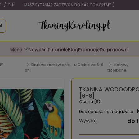
P
/
PLN
WITAMY W RAJU DLA RĘKODZIELNIKÓW I TAPICERÓW
l
Menu
Nowości
Tutoriale
Blog
Promocje
Do pracowni
NY
Druk na zamówienie - u Ciebie za 6-8
Motywy
dni
tropikalne
TKANINA WODOODPOR
[6-8]
Ocena (5):
Dostępność na magazynie:
do 1
Wysyłka: