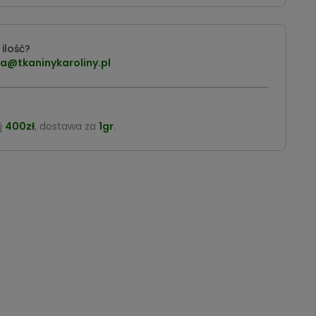
ilość?
a@tkaninykaroliny.pl
j
400zł
, dostawa za
1gr
.