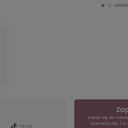
1
Zap
Zapisz się do nasze
kosmetyczkę :) A
TikTok