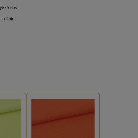
te farby.
 różnić.