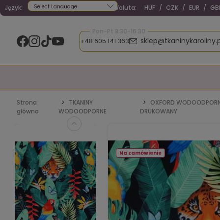
Język:
Waluta:
HUF
/
CZK
/
EUR
/
GB
Powered by
Pon-Pt 8:30-16:30
sklep@tkaninykaroliny.p
+48 605 141 363
Strona
TKANINY
OXFORD WODOODPOR
główna
WODOODPORNE
DRUKOWANY
Na zamówienie