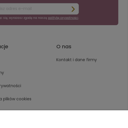
ąc się, wyrażasz zgodę na naszą
politykę prywatności
.
acje
O nas
Kontakt i dane firmy
ny
prywatności
a plików cookies