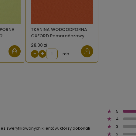
PORNA
TKANINA WODOODPORNA
42
OXFORD Pomarańczowy
523
28,00 zł
−
+
mb
5
4
3
zez zweryfikowanych klientów, którzy dokonali
2