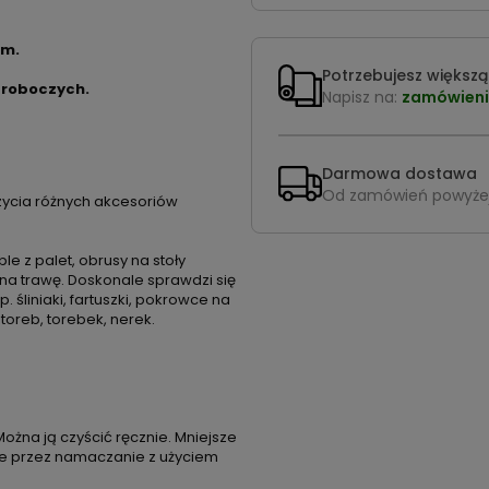
cm.
Potrzebujesz większą 
 roboczych.
Napisz na:
zamówieni
Darmowa dostawa
Od zamówień powyże
ycia różnych akcesoriów
 z palet, obrusy na stoły
na trawę. Doskonale sprawdzi się
śliniaki, fartuszki, pokrowce na
 toreb, torebek, nerek.
Można ją czyścić ręcznie. Mniejsze
ze przez namaczanie z użyciem