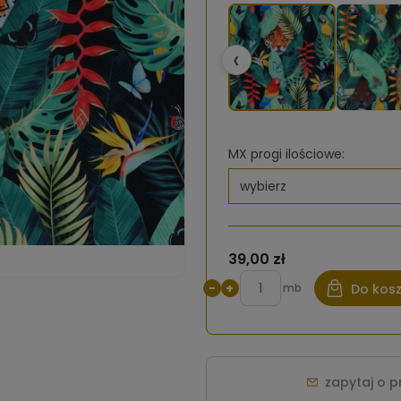
‹
MX progi ilościowe:
39,00 zł
−
+
mb
Do kos
zapytaj o 