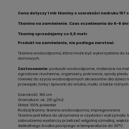
Cena dotyczy 1 mb tkaniny o szerokości nadruku 157 
Tkanina na zamówienie. Czas oczekiwania do 6-8 dni
Tkaninę sprzedajemy co 0,5 metr.
Produkt na zamówienie, nie podlega zwrotowi.
Tkanina wodoodporna, która może być wykorzystana do sz
domowych.
Zastosowanie:
poduszki wodoodporne, materace na meble
ogrodowe i kuchenne, organizery, pokrowce, spody pledu 
również do szycia wodoodpornych akcesoriów dla dzieci np. 
przewijaki, torby i śpiworki do wózka, mufki, a także różnych
Szerokość: 160 cm
Gramatura: ok. 210 g/m2
Skład: 100% poliester
Rodzaj tkaniny: tkanina wodoodporna, impregnowana
Tkanina jest łatwa do utrzymania w czystości i wytrzymała. 
zabrudzenia wystarczy przetrzeć wilgotną szmatką, więks
delikatnego środka piorącego w temperaturze do 30°C.