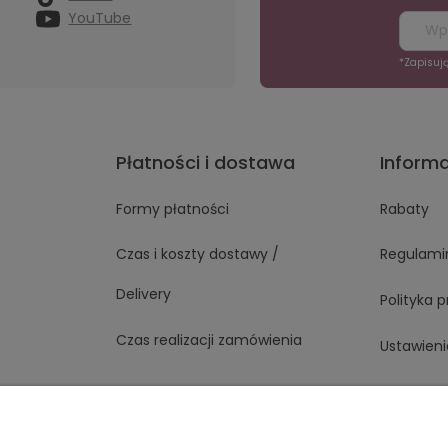
YouTube
*Zapisuj
Płatności i dostawa
Inform
Formy płatności
Rabaty
Czas i koszty dostawy /
Regulami
Delivery
Polityka 
Czas realizacji zamówienia
Ustawieni