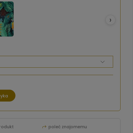
›
zyka
produkt
poleć znajomemu