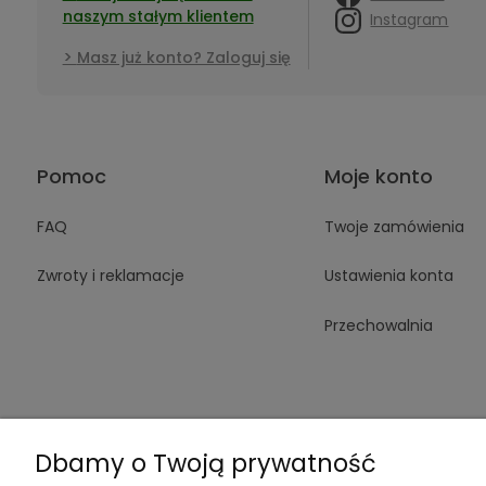
naszym stałym klientem
Instagram
Masz już konto? Zaloguj się
Pomoc
Moje konto
FAQ
Twoje zamówienia
Zwroty i reklamacje
Ustawienia konta
Przechowalnia
Dbamy o Twoją prywatność