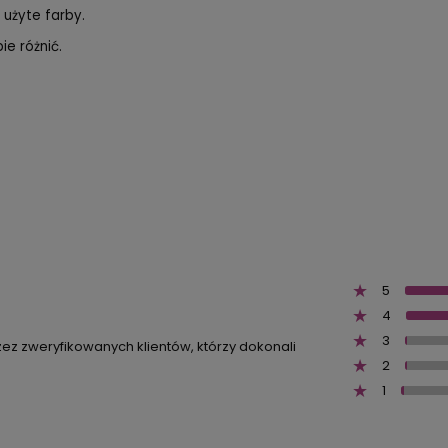
 użyte farby.
e różnić.
5
4
3
zez zweryfikowanych klientów, którzy dokonali
2
1