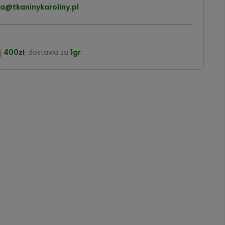
a@tkaninykaroliny.pl
j
400zł
, dostawa za
1gr
.