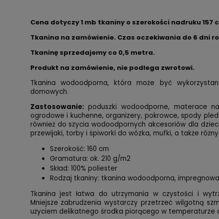
Cena dotyczy 1 mb tkaniny o szerokości nadruku 157 
Tkanina na zamówienie. Czas oczekiwania do 6 dni r
Tkaninę sprzedajemy co 0,5 metra.
Produkt na zamówienie, nie podlega zwrotowi.
Tkanina wodoodporna, która może być wykorzystan
domowych.
Zastosowanie:
poduszki wodoodporne, materace na 
ogrodowe i kuchenne, organizery, pokrowce, spody pled
również do szycia wodoodpornych akcesoriów dla dzieci n
przewijaki, torby i śpiworki do wózka, mufki, a także róż
Szerokość: 160 cm
Gramatura: ok. 210 g/m2
Skład: 100% poliester
Rodzaj tkaniny: tkanina wodoodporna, impregnow
Tkanina jest łatwa do utrzymania w czystości i wytr
Mniejsze zabrudzenia wystarczy przetrzeć wilgotną sz
użyciem delikatnego środka piorącego w temperaturze 