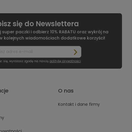
isz się do Newslettera
j super paczki i odbierz 10% RABATU oraz wykrój na
 w kolejnych wiadomościach dodatkowe korzyści!
ąc się, wyrażasz zgodę na naszą
politykę prywatności
.
acje
O nas
Kontakt i dane firmy
ny
prywatności