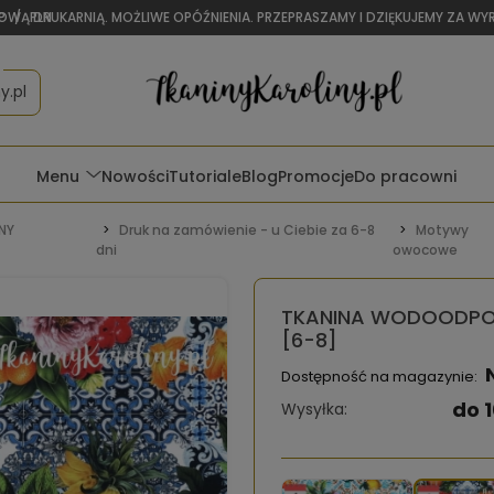
OWĄ DRUKARNIĄ. MOŻLIWE OPÓŹNIENIA. PRZEPRASZAMY I DZIĘKUJEMY ZA W
P
/
PLN
y.pl
Menu
Nowości
Tutoriale
Blog
Promocje
Do pracowni
NY
Druk na zamówienie - u Ciebie za 6-8
Motywy
dni
owocowe
TKANINA WODOODPORN
[6-8]
Dostępność na magazynie:
do 1
Wysyłka: