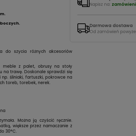
Napisz na:
zamówieni
cm.
oboczych.
Darmowa dostawa
Od zamówień powyże
a do szycia różnych akcesoriów
meble z palet, obrusy na stoły
u na trawę. Doskonale sprawdzi się
p. śliniaki, fartuszki, pokrowce na
nych toreb, torebek, nerek.
ana
zymała. Można ją czyścić ręcznie.
matką, większe przez namaczanie z
do 30°C.