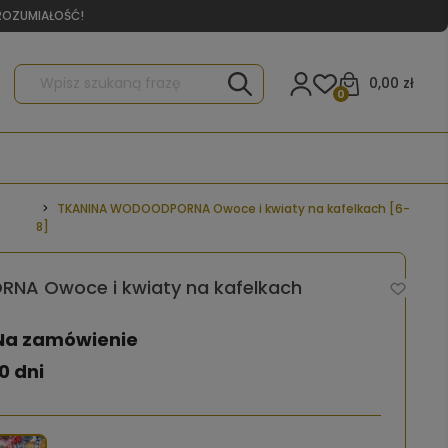
YROZUMIAŁOŚĆ!
0,00 zł
0
TKANINA WODOODPORNA Owoce i kwiaty na kafelkach [6-
8]
A Owoce i kwiaty na kafelkach
Na zamówienie
0 dni