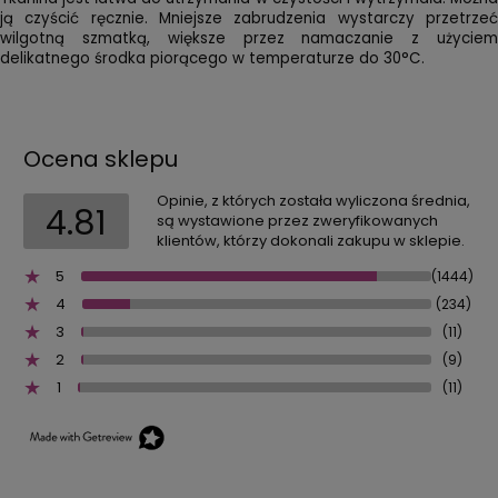
ją czyścić ręcznie. Mniejsze zabrudzenia wystarczy przetrzeć
wilgotną szmatką, większe przez namaczanie z użyciem
delikatnego środka piorącego w temperaturze do 30°C.
Ocena sklepu
Opinie, z których została wyliczona średnia,
4.81
są wystawione przez zweryfikowanych
klientów, którzy dokonali zakupu w sklepie.
5
(1444)
4
(234)
3
(11)
2
(9)
1
(11)