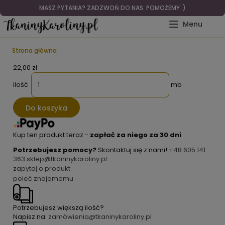
MASZ PYTANIA? ZADZWOŃ DO NAS. POMOŻEMY :)
Strona główna
22,00 zł
ilość
mb
Do koszyka
Kup ten produkt teraz -
zapłać za niego za 30 dni
Potrzebujesz pomocy?
Skontaktuj się z nami!
+48 605 141
363
sklep@tkaninykaroliny.pl
zapytaj o produkt
poleć znajomemu
Potrzebujesz większą ilość?
Napisz na:
zamówienia@tkaninykaroliny.pl