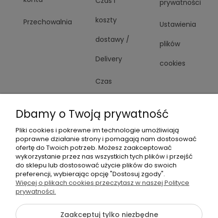
Czas i
prywatności
koszty
Przechowalnia
Ustawienia
dostawy /
plików
Delivery
cookies
Czas
realizacji
Dbamy o Twoją prywatność
zamówienia
Pliki cookies i pokrewne im technologie umożliwiają
poprawne działanie strony i pomagają nam dostosować
ofertę do Twoich potrzeb. Możesz zaakceptować
wykorzystanie przez nas wszystkich tych plików i przejść
do sklepu lub dostosować użycie plików do swoich
preferencji, wybierając opcję "Dostosuj zgody".
+48
Więcej o plikach cookies przeczytasz w naszej Polityce
Napisz
605
prywatności.
do
141
nas
Zaakceptuj tylko niezbędne
363