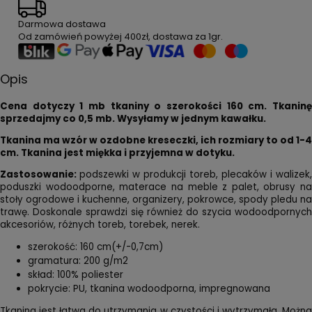
Darmowa dostawa
Od zamówień powyżej
400zł
, dostawa za
1gr
.
Opis
Cena dotyczy 1 mb tkaniny o szerokości 160 cm.
Tkaninę
sprzedajmy co 0,5 mb. Wysyłamy w jednym kawałku.
Tkanina ma wzór w ozdobne kreseczki, ich rozmiary to od 1-4
cm. Tkanina jest miękka i przyjemna w dotyku.
Zastosowanie:
podszewki w produkcji toreb, plecaków i walizek,
poduszki wodoodporne, materace na meble z palet, obrusy na
stoły ogrodowe i kuchenne, organizery, pokrowce, spody pledu na
trawę. Doskonale sprawdzi się również do szycia wodoodpornych
akcesoriów, różnych toreb, torebek, nerek.
szerokość: 160 cm(+/-0,7cm)
gramatura: 200 g/m2
skład: 100% poliester
pokrycie: PU, tkanina wodoodporna, impregnowana
Tkanina jest łatwa do utrzymania w czystości i wytrzymała. Można