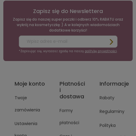
Zapisz się do Newslettera
Zapisz się do naszej super paczki i odbierz 10% RABATU oraz
wykrój na kosmetyczkę :) A w kolejnych wiadomościach
dodatkowe korzyści!
*Zapisując się, wyrażasz zgodę na naszą
politykę prywatności
.
Moje konto
Płatności
Informacje
i
dostawa
Twoje
Rabaty
zamówienia
Formy
Regulaminy
płatności
Ustawienia
Polityka
konta