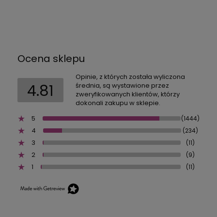
Ocena sklepu
Opinie, z których została wyliczona
4.81
średnia, są wystawione przez
zweryfikowanych klientów, którzy
dokonali zakupu w sklepie.
5
(1444)
4
(234)
3
(11)
2
(9)
1
(11)