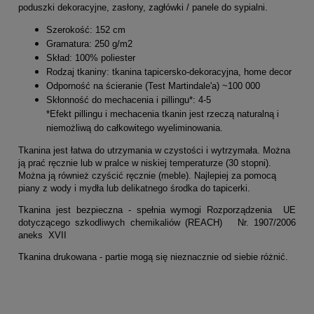
poduszki dekoracyjne, zasłony, zagłówki / panele do sypialni.
Szerokość: 152 cm
Gramatura: 250 g/m2
Skład: 100% poliester
Rodzaj tkaniny: tkanina tapicersko-dekoracyjna, home decor
Odporność na ścieranie (Test Martindale'a) ~100 000
Skłonność do mechacenia i pillingu*: 4-5
*Efekt pillingu i mechacenia tkanin jest rzeczą naturalną i
niemożliwą do całkowitego wyeliminowania.
Tkanina jest łatwa do utrzymania w czystości i wytrzymała. Można
ją prać ręcznie lub w pralce w niskiej temperaturze (30 stopni).
Można ją również czyścić ręcznie (meble). Najlepiej za pomocą
piany z wody i mydła lub delikatnego środka do tapicerki.
Tkanina jest bezpieczna - spełnia wymogi Rozporządzenia UE
dotyczącego szkodliwych chemikaliów (REACH) Nr. 1907/2006
aneks XVII
Tkanina drukowana - partie mogą się nieznacznie od siebie różnić.