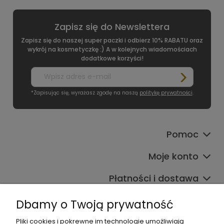
Zapisz się do Newslettera
Zapisz się do naszej super paczki i odbierz 10% RABATU oraz
wykrój na kosmetyczkę :) A w kolejnych wiadomościach
dodatkowe korzyści!
*Zapisując się, wyrażasz zgodę na naszą
politykę prywatności
.
Pomoc
Moje konto
Płatności i dostawa
Informacje
Dbamy o Twoją prywatność
O nas
Pliki cookies i pokrewne im technologie umożliwiają