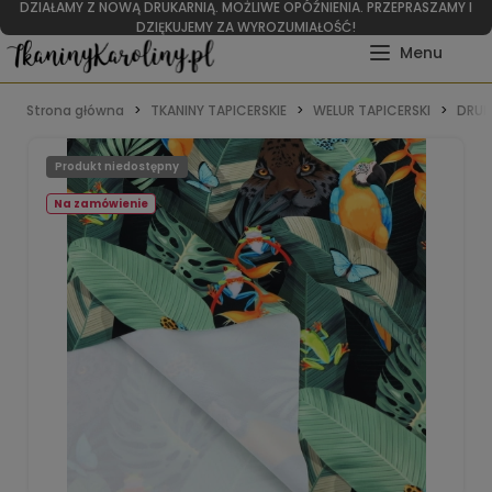
DZIAŁAMY Z NOWĄ DRUKARNIĄ. MOŻLIWE OPÓŹNIENIA. PRZEPRASZAMY I
DZIĘKUJEMY ZA WYROZUMIAŁOŚĆ!
Strona główna
TKANINY TAPICERSKIE
WELUR TAPICERSKI
DRUK
Produkt niedostępny
Na zamówienie