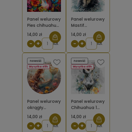
Panel welurowy
Panel welurowy
Pies chihuahua
Mastif
w kwiatach
tybetański 1
14,00 zł
14,00 zł
(Rozmiar
malowany
−
+
−
+
panelu: 50 x
szt.
(Rozmiar
szt.
50)
panelu: 50 x
50)
nowość
nowość
Wysyłka 48h
Wysyłka 48h
Panel welurowy
Panel welurowy
okrągły
Chihuahua 1
Syrenka 2
malowany
14,00 zł
14,00 zł
(Sriednica koła:
(Rozmiar
−
+
−
+
50cm)
szt.
panelu:50x50)
szt.