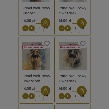
Panel welurowy
Panel welurowy
Pinczer
Owczarek
brązowy
podhalański
14,00 zł
14,00 zł
malowany [6-
malowany [6-
−
+
−
+
8]
szt.
8]
szt.
Na zamówienie
Na zamówienie
Panel welurowy
Panel welurowy
Owczarek
Owczarek
niemiecki
niemiecki
14,00 zł
14,00 zł
długowłosy 2
długowłosy 1
−
+
−
+
malowany [6-
szt.
malowany [6-
szt.
8]
8]