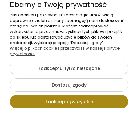
Dbamy o Twoją prywatność
8]
o
Pliki cookies i pokrewne im technologie umożliwiają
Produkt niedostępny
dostępności
poprawne działanie strony i pomagają nam dostosować
Wysyłka 48h
Wysyłka 48h
ofertę do Twoich potrzeb. Możesz zaakceptować
wykorzystanie przez nas wszystkich tych plików i przejść
do sklepu lub dostosować użycie plików do swoich
preferencji, wybierając opcję "Dostosuj zgody".
Więcej o plikach cookies przeczytasz w naszej Polityce
prywatności.
OD RĘKI Panel
OD RĘKI
welurowy
TKANINA
Zaakceptuj tylko niezbędne
50x50 Border
WODOODPORNA
13,00 zł
39,00 zł
Collie 3
OXFORD Wzory
Powiadom
−
+
malowany
świąteczne -
mb
Dostosuj zgody
brązowe chatki
o
na śniegu
1
2
3
4
5
...
48
Zaakceptuj wszystkie
(ciemniejsze
dostępności
tło)
Ocena sklepu
Kontakt
Wpisz szukaną
Konto
Koszyk
Opinie, z których została wyliczona