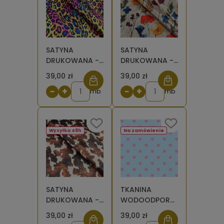
SATYNA
SATYNA
DRUKOWANA -
DRUKOWANA -
Panterka
Kwiaty suszone
39,00 zł
39,00 zł
kolorowa
25
−
+
−
+
mb
mb
Wysyłka 48h
Na zamówienie
SATYNA
TKANINA
DRUKOWANA -
WODOODPORNA
Krowie łaty -
OXFORD
39,00 zł
39,00 zł
gęste brązowe
Groszki 1,5 cm -