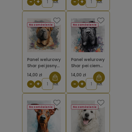
−
+
−
+
szt.
szt.
Na zamówienie
Na zamówienie
Panel welurowy
Panel welurowy
Shar pei jasny
Shar pei ciemny
malowany [6-
malowany [6-
14,00 zł
14,00 zł
8]
8]
−
+
−
+
szt.
szt.
Na zamówienie
Na zamówienie