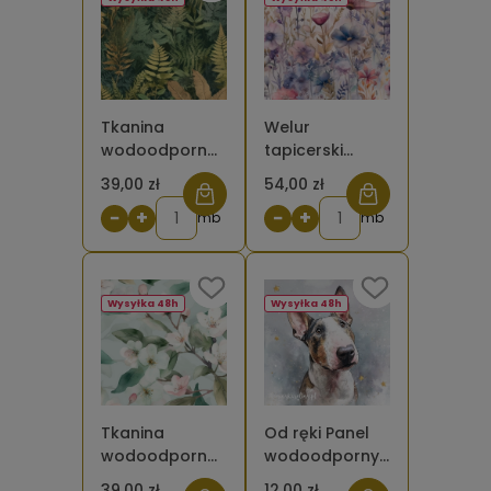
Tkanina
Welur
wodoodporna
tapicerski
oxford -
drukowany -
39,00 zł
54,00 zł
Jesienne
Łąka niebieska
−
+
−
+
paprocie
mb
akwarela
mb
akwarela
Wysyłka 48h
Wysyłka 48h
Tkanina
Od ręki Panel
wodoodporna
wodoodporny
oxford -
- Bulterier
39,00 zł
12,00 zł