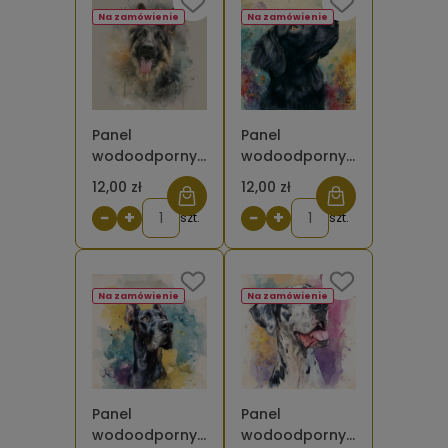
Na zamówienie
Na zamówienie
Panel
Panel
wodoodporny
wodoodporny
Owczarek
Flat coat
12,00 zł
12,00 zł
niemiecki
retriever czarny
−
+
−
+
długowłosy 1
szt.
malowany [6-
szt.
malowany [6-
8]
8]
Na zamówienie
Na zamówienie
Panel
Panel
wodoodporny
wodoodporny