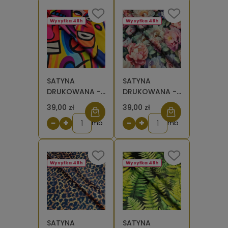
dostępności
Wysyłka 48h
Wysyłka 48h
SATYNA
SATYNA
DRUKOWANA -
DRUKOWANA -
Abstrakcja
Piwonie
39,00 zł
39,00 zł
picasso twarze
pastelowe
−
+
−
+
mb
mb
Wysyłka 48h
Wysyłka 48h
SATYNA
SATYNA