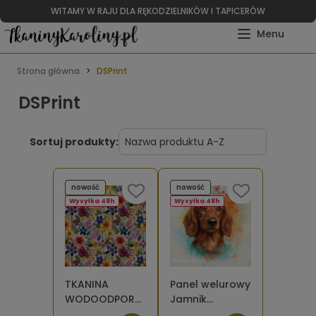
WITAMY W RAJU DLA RĘKODZIELNIKÓW I TAPICERÓW
Strona główna
DSPrint
DSPrint
Sortuj produkty:
nowość
nowość
Wysyłka 48h
Wysyłka 48h
TKANINA
Panel welurowy
WODOODPORNA
Jamnik
OXFORD Łąka
długowłosy 1