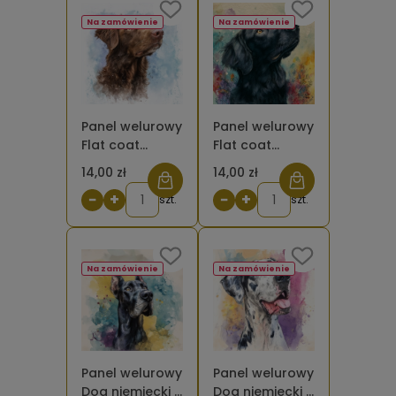
Na zamówienie
Na zamówienie
Panel welurowy
Panel welurowy
Flat coat
Flat coat
retriever
retriever czarny
14,00 zł
14,00 zł
brązowy
malowany [6-
−
+
−
+
malowany [6-
szt.
8]
szt.
8]
Na zamówienie
Na zamówienie
Panel welurowy
Panel welurowy
Dog niemiecki 3
Dog niemiecki 2