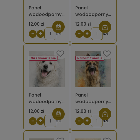
Panel
Panel
wodoodporny
wodoodporny
Shar Pei ciemny
Pinczer
12,00 zł
12,00 zł
malowany [6-
brązowy
−
+
−
+
8]
szt.
malowany [6-
szt.
8]
Na zamówienie
Na zamówienie
Panel
Panel
wodoodporny
wodoodporny
Owczarek
Owczarek
12,00 zł
12,00 zł
podhalański
niemiecki
−
+
−
+
malowany [6-
szt.
długowłosy 2
szt.
8]
malowany [6-
8]