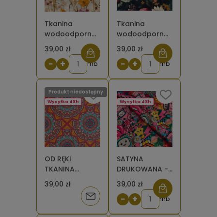
Tkanina
Tkanina
wodoodporna
wodoodporna
oxford - Kwiaty
oxford - Kwiaty
39,00 zł
39,00 zł
suszone 1 -
polne na
−
+
−
+
pomarańczowe
mb
ciemnym tle 3
mb
i różowe
Produkt niedostępny
Wysyłka 48h
Wysyłka 48h
OD RĘKI
SATYNA
TKANINA
DRUKOWANA -
WODOODPORNA
Młodzieżowy
39,00 zł
39,00 zł
OXFORD
mix kawai
Powiadom
−
+
Mandale
mb
pomarańczowe
o