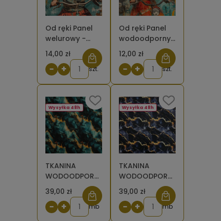
Od ręki Panel
Od ręki Panel
welurowy -
wodoodporny
Frida Kahlo -
- Frida Kahlo -
14,00 zł
12,00 zł
na rowerze bez
na rowerze z
−
+
−
+
lampki
szt.
lampką 50x50
szt.
(Rozmiar
cm
panelu: 50 x
50)
Wysyłka 48h
Wysyłka 48h
TKANINA
TKANINA
WODOODPORNA
WODOODPORNA
OXFORD
OXFORD
39,00 zł
39,00 zł
Marmur
Marmur czarny
−
+
−
+
ciemnoturkusowy
mb
ze złotym - inne
mb
ze złotym -
odcienie