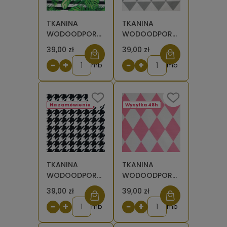
TKANINA
TKANINA
WODOODPORNA
WODOODPORNA
OXFORD Liście
OXFORD
39,00 zł
39,00 zł
tropikalne na
Trójkąty szaro-
−
+
−
+
pasach
mb
białe
mb
Na zamówienie
Wysyłka 48h
TKANINA
TKANINA
WODOODPORNA
WODOODPORNA
OXFORD
OXFORD Od
39,00 zł
39,00 zł
Pepitka
ręki- Romby
−
+
−
+
czarno-biała
mb
różowe
mb
[6-8]