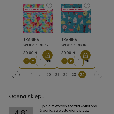
Na zamówienie
Na zamówienie
TKANINA
TKANINA
WODOODPORNA
WODOODPORNA
OXFORD
Misie w lesie
39,00 zł
39,00 zł
Trójkąciki
[6-8]
−
+
−
+
kolorowe [6-8]
mb
mb
1
...
20
21
22
23
24
Ocena sklepu
Opinie, z których została wyliczona
4.81
średnia, są wystawione przez