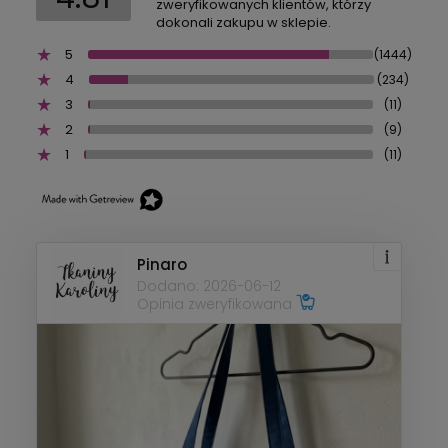
zweryfikowanych klientów, którzy
dokonali zakupu w sklepie.
5
(1444)
4
(234)
3
(11)
2
(9)
1
(11)
Pinaro
Dodano: 2026-06-12
Opinia zweryfikowana