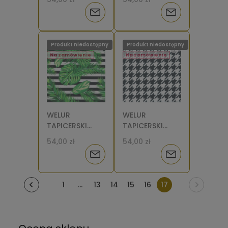
miętowo-złote
Powiadom
Powiadom
[6-8]
o
o
Produkt niedostępny
Produkt niedostępny
dostępności
dostępności
Na zamówienie
Na zamówienie
WELUR
WELUR
TAPICERSKI
TAPICERSKI
Liście
Pepitka duża
54,00 zł
54,00 zł
tropikalne na
[6-8]
Powiadom
Powiadom
pasach [6-8]
o
o
1
...
13
14
15
16
17
dostępności
dostępności