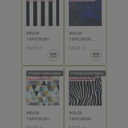
WELUR
WELUR
TAPICERSKI
TAPICERSKI
Pasy czarno-
Galaktyka [6-
54,00 zł
54,00 zł
białe [6-8]
8]
Powiadom
Powiadom
o
o
Produkt niedostępny
Produkt niedostępny
dostępności
dostępności
Na zamówienie
Na zamówienie
WELUR
WELUR
TAPICERSKI
TAPICERSKI
Trójkąty
Zebra [6-8]
54,00 zł
54,00 zł