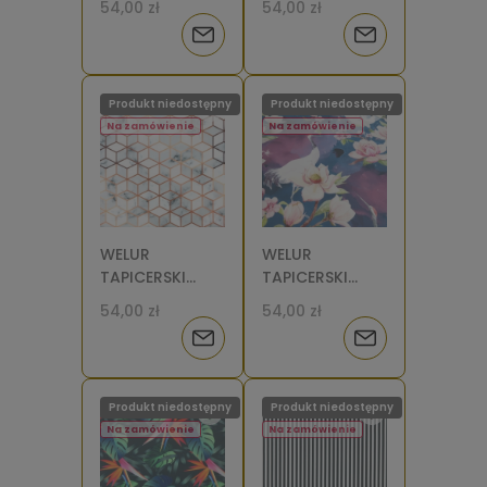
54,00 zł
54,00 zł
białym [6-8]
monstera na
Powiadom
Powiadom
mięcie [6-8]
o
o
Produkt niedostępny
Produkt niedostępny
dostępności
dostępności
Na zamówienie
Na zamówienie
WELUR
WELUR
TAPICERSKI
TAPICERSKI
Marmur 3d
Żurawie i
54,00 zł
54,00 zł
(mały wzór)
magnolie [6-8]
Powiadom
Powiadom
[6-8]
o
o
Produkt niedostępny
Produkt niedostępny
dostępności
dostępności
Na zamówienie
Na zamówienie