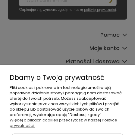
*Zapisując się, wyrażasz zgodę na naszą
politykę prywatności
.
Pomoc
Moje konto
Płatności i dostawa
Informacje
Dbamy o Twoją prywatność
O nas
Pliki cookies i pokrewne im technologie umożliwiają
poprawne działanie strony i pomagają nam dostosować
ofertę do Twoich potrzeb. Możesz zaakceptować
wykorzystanie przez nas wszystkich tych plików i przejść
do sklepu lub dostosować użycie plików do swoich
preferencji, wybierając opcję "Dostosuj zgody".
Więcej o plikach cookies przeczytasz w naszej Polityce
prywatności.
+48 605 141 363