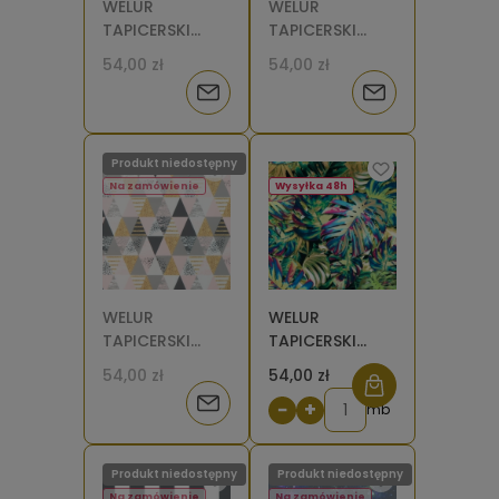
WELUR
WELUR
TAPICERSKI
TAPICERSKI
Pepitka mała
Arabia -
54,00 zł
54,00 zł
[6-8]
paisley [6-8]
Powiadom
Powiadom
o
o
Produkt niedostępny
dostępności
dostępności
Na zamówienie
Wysyłka 48h
WELUR
WELUR
TAPICERSKI
TAPICERSKI
Trójkąty
Monstera
54,00 zł
54,00 zł
różowo-złote
kolorowe
Powiadom
−
+
[6-8]
mb
o
Produkt niedostępny
Produkt niedostępny
dostępności
Na zamówienie
Na zamówienie