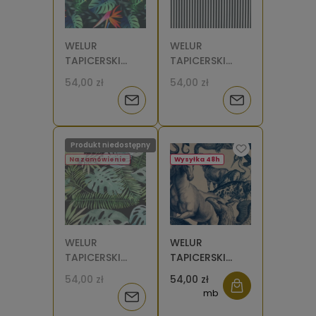
WELUR
WELUR
TAPICERSKI
TAPICERSKI
Strelicja i
Prążki czarno-
54,00 zł
54,00 zł
monstera na
białe (4 mm)
Powiadom
Powiadom
czarnym [6-8]
[6-8]
o
o
Produkt niedostępny
dostępności
dostępności
Na zamówienie
Wysyłka 48h
WELUR
WELUR
TAPICERSKI
TAPICERSKI
Monstera na
Zwierzęta
54,00 zł
54,00 zł
czarnym [6-8]
niebieskie na
mb
Powiadom
beżowym