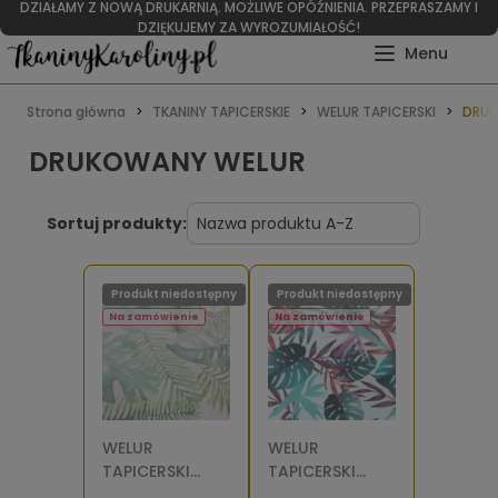
WITAMY W RAJU DLA RĘKODZIELNIKÓW I TAPICERÓW
Strona główna
TKANINY TAPICERSKIE
WELUR TAPICERSKI
DRUK
DRUKOWANY WELUR
Sortuj produkty:
Produkt niedostępny
Produkt niedostępny
Na zamówienie
Na zamówienie
WELUR
WELUR
TAPICERSKI
TAPICERSKI
Monstera na
Strelicja i