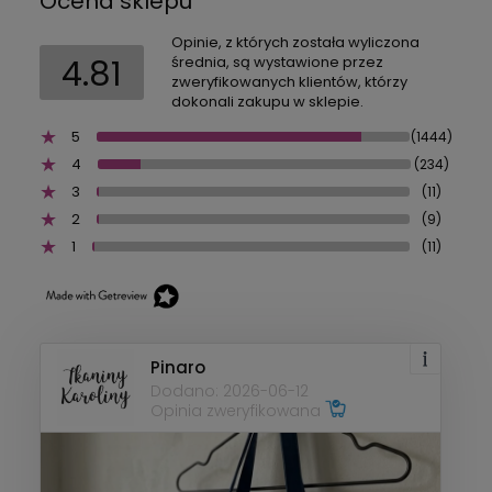
Ocena sklepu
Opinie, z których została wyliczona
4.81
średnia, są wystawione przez
zweryfikowanych klientów, którzy
dokonali zakupu w sklepie.
5
(1444)
4
(234)
3
(11)
2
(9)
1
(11)
Pinaro
Dodano: 2026-06-12
Opinia zweryfikowana