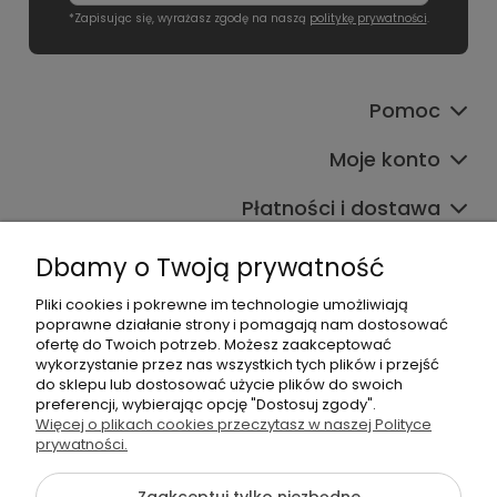
*Zapisując się, wyrażasz zgodę na naszą
politykę prywatności
.
Pomoc
Moje konto
Płatności i dostawa
Informacje
Dbamy o Twoją prywatność
O nas
Pliki cookies i pokrewne im technologie umożliwiają
poprawne działanie strony i pomagają nam dostosować
ofertę do Twoich potrzeb. Możesz zaakceptować
wykorzystanie przez nas wszystkich tych plików i przejść
do sklepu lub dostosować użycie plików do swoich
preferencji, wybierając opcję "Dostosuj zgody".
Więcej o plikach cookies przeczytasz w naszej Polityce
prywatności.
+48 605 141 363
Napisz do nas