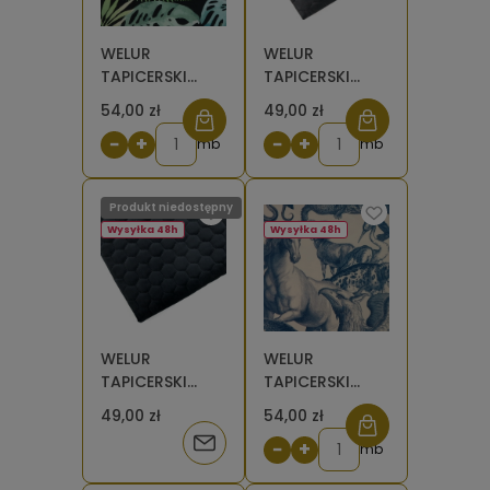
WELUR
WELUR
TAPICERSKI
TAPICERSKI
Monstera na
Riviera szary 95
54,00 zł
49,00 zł
czarnym [6-8]
pikowany
−
+
−
+
mb
plaster miodu
mb
Produkt niedostępny
Wysyłka 48h
Wysyłka 48h
WELUR
WELUR
TAPICERSKI
TAPICERSKI
Riviera czarny
Zwierzęta
49,00 zł
54,00 zł
100 pikowany
niebieskie na
Powiadom
−
+
plaster miodu
beżowym
mb
o