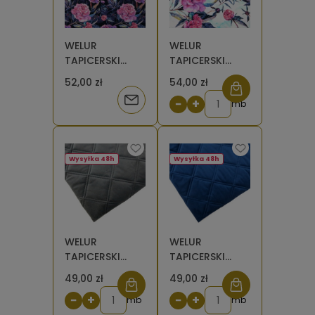
WELUR
WELUR
TAPICERSKI
TAPICERSKI
Piwonie na
Piwonie na
52,00 zł
54,00 zł
czarnym
miętowym [6-
Powiadom
−
+
8]
mb
o
dostępności
Wysyłka 48h
Wysyłka 48h
WELUR
WELUR
TAPICERSKI
TAPICERSKI
Riviera szary 95
Riviera
49,00 zł
49,00 zł
pikowany -
granatowy 81
−
+
−
+
duży kwadrat
mb
pikowany -
mb