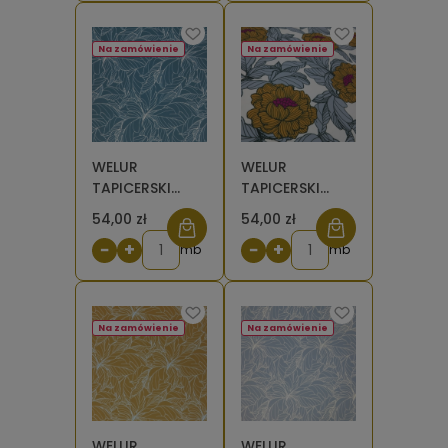
Na zamówienie
Na zamówienie
WELUR
WELUR
TAPICERSKI
TAPICERSKI
English Flowers
English Flowers
54,00 zł
54,00 zł
Leafs TURKUS
MIÓD [6-8]
−
+
−
+
[6-8]
mb
mb
Na zamówienie
Na zamówienie
WELUR
WELUR