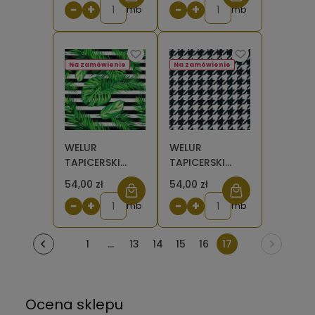
−
+
−
+
[6-8]
mb
mb
Na zamówienie
Na zamówienie
WELUR
WELUR
TAPICERSKI
TAPICERSKI
Liście
Pepitka duża
54,00 zł
54,00 zł
tropikalne na
[6-8]
−
+
−
+
pasach [6-8]
mb
mb
1
...
13
14
15
16
17
Ocena sklepu