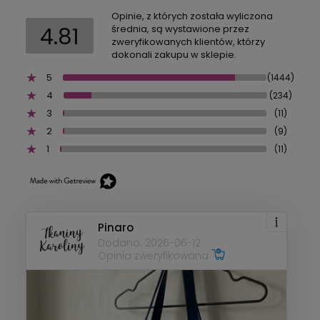
Opinie, z których została wyliczona
4.81
średnia, są wystawione przez
zweryfikowanych klientów, którzy
dokonali zakupu w sklepie.
5
(1444)
4
(234)
3
(11)
2
(9)
1
(11)
Pinaro
Dodano: 2026-06-12
Opinia zweryfikowana