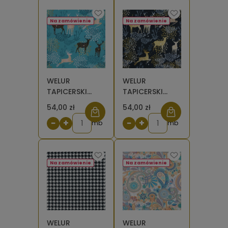
dostępności
Na zamówienie
Na zamówienie
WELUR
WELUR
TAPICERSKI
TAPICERSKI
Jelenie złote na
Jelenie złote na
54,00 zł
54,00 zł
turkusie [6-8]
czarnym [6-8]
−
+
−
+
mb
mb
Na zamówienie
Na zamówienie
WELUR
WELUR