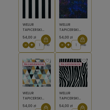
WELUR
WELUR
TAPICERSKI
TAPICERSKI
Pasy czarno-
Galaktyka [6-
54,00 zł
54,00 zł
białe [6-8]
8]
−
+
−
+
mb
mb
Na zamówienie
Na zamówienie
WELUR
WELUR
TAPICERSKI
TAPICERSKI
Trójkąty
Zebra [6-8]
54,00 zł
54,00 zł
miętowo-złote