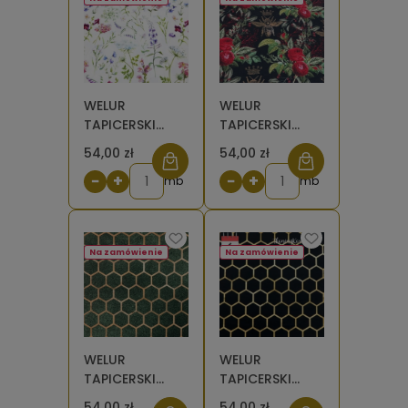
WELUR
WELUR
TAPICERSKI
TAPICERSKI
Wiosenna łąka
Pszczoła z
54,00 zł
54,00 zł
na białym [6-
kwiatami na
−
+
−
+
8]
mb
czarnym [6-8]
mb
Na zamówienie
Na zamówienie
WELUR
WELUR
TAPICERSKI
TAPICERSKI
Złoty plaster
Złoty plaster
54,00 zł
54,00 zł