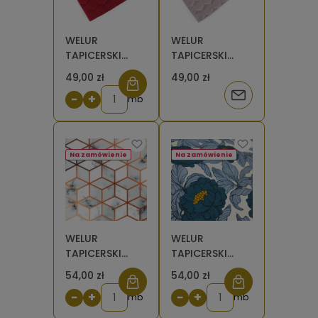
WELUR
WELUR
TAPICERSKI
TAPICERSKI
Riviera
Riviera różowy
49,00 zł
49,00 zł
czerwony
brudny 62
Powiadom
−
+
królewski 61
mb
pikowany
pikowany
plaster miodu
o
plaster miodu
dostępności
Na zamówienie
Na zamówienie
WELUR
WELUR
TAPICERSKI
TAPICERSKI
Marmur 3d
English Flowers
54,00 zł
54,00 zł
(duży wzór)
TURKUS [6-8]
−
+
−
+
mb
mb