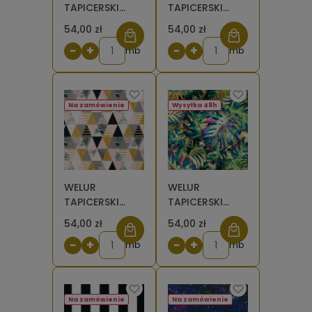
TAPICERSKI
TAPICERSKI
Pepitka mała
Arabia -
54,00 zł
54,00 zł
[6-8]
paisley [6-8]
−
+
−
+
mb
mb
Na zamówienie
Wysyłka 48h
WELUR
WELUR
TAPICERSKI
TAPICERSKI
Trójkąty
Monstera
54,00 zł
54,00 zł
różowo-złote
kolorowe
−
+
−
+
[6-8]
mb
mb
Na zamówienie
Na zamówienie