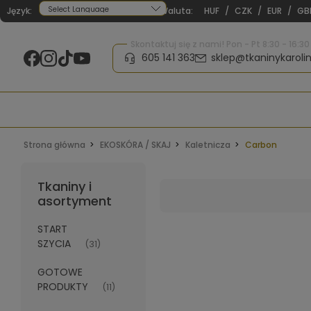
Język:
Waluta:
HUF
/
CZK
/
EUR
/
GB
Powered by
Skontaktuj się z nami! Pon - Pt 8:30 - 16:30
605 141 363
sklep@tkaninykarolin
Strona główna
EKOSKÓRA / SKAJ
Kaletnicza
Carbon
Tkaniny i
asortyment
START
SZYCIA
(31)
GOTOWE
PRODUKTY
(11)