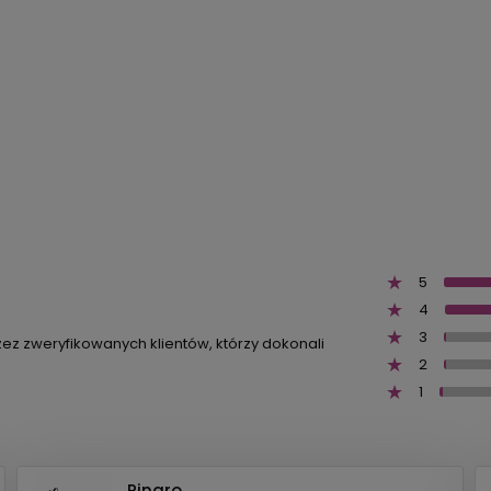
5
4
3
zez zweryfikowanych klientów, którzy dokonali
2
1
Pinaro