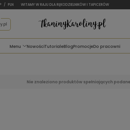
P
/
PLN
WITAMY W RAJU DLA RĘKODZIELNIKÓW I TAPICERÓW
y.pl
Menu
Nowości
Tutoriale
Blog
Promocje
Do pracowni
Nie znaleziono produktów spełniających podane 