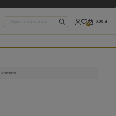
0,00 zł
0
kryteria.