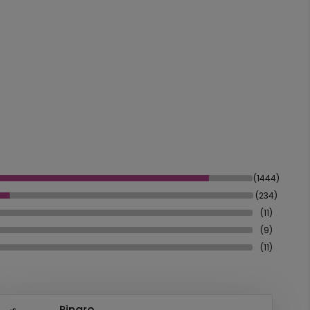
(1444)
(234)
(11)
(9)
(11)
Pinaro