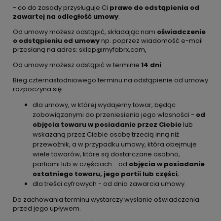
- co do zasady przysługuje Ci
prawo do odstąpienia od
zawartej na odległość umowy
.
Od umowy możesz odstąpić, składając nam
oświadczenie
o odstąpieniu od umowy
np. poprzez wiadomość e-mail
przesłaną na adres: sklep@myfabrx.com,
Od umowy możesz odstąpić w terminie
14 dni
.
Bieg czternastodniowego terminu na odstąpienie od umowy
rozpoczyna się:
dla umowy, w której wydajemy towar, będąc
zobowiązanymi do przeniesienia jego własności -
od
objęcia towaru w posiadanie przez Ciebie
lub
wskazaną przez Ciebie osobę trzecią inną niż
przewoźnik, a w przypadku umowy, która obejmuje
wiele towarów, które są dostarczane osobno,
partiami lub w częściach - od
objęcia w posiadanie
ostatniego towaru, jego partii lub części
;
dla treści cyfrowych - od dnia zawarcia umowy.
Do zachowania terminu wystarczy wysłanie oświadczenia
przed jego upływem.