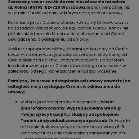
Zwracany towar zwróć do nas niezwłocznie na adres:
ul. Rolna 191/193, 02-729 Warszawa
, jednak nie później niż
w terminie 14 dni od dnia, w którym odstąpiłeś od umowy.
Dokonane przez Ciebie płatności zwrócimy Ci niezwłocznie
na zasadach wskazanych w Regulaminie sklepu, jednak nie
później niż w terminie 14 dni od dnia otrzymania od Ciebie
oświadczenia o odstąpieniu od umowy.
Jeśli nie zaproponowaliśmy, że sami odbierzemy od Ciebie
towar – możemy wstrzymać się ze zwrotem otrzymanej od
Ciebie płatności do chwili otrzymania towaru z powrotem
lub dostarczenia przez Ciebie dowodu jego odesłania - w
zależności od tego, które zdarzenie nastąpi wcześniej.
Pamiętaj, że prawo odstąpienia od umowy zawartej na
odległość nie przysługuje Ci m.in. w odniesieniu do
umowy:
w której przedmiotem świadczenia jest
towar
nieprefabrykowany, wyprodukowany według
Twojej specyfikacji
lub
służący zaspokojeniu
Twoich zindywidualizowanych potrzeb
; Dotyczy to
też tkanin drukowanych, z czasem oczekiwania 6-8
roboczych lub tkanin tapicerskich zamawianych dla