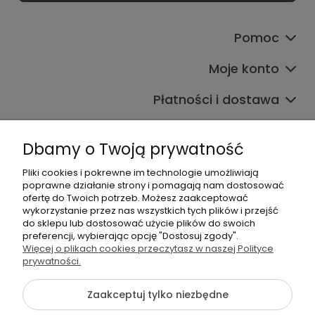
Pomoc
Moje konto
Płatności i dostawa
Informacje
Dbamy o Twoją prywatność
O nas
Pliki cookies i pokrewne im technologie umożliwiają
poprawne działanie strony i pomagają nam dostosować
ofertę do Twoich potrzeb. Możesz zaakceptować
wykorzystanie przez nas wszystkich tych plików i przejść
do sklepu lub dostosować użycie plików do swoich
preferencji, wybierając opcję "Dostosuj zgody".
Więcej o plikach cookies przeczytasz w naszej Polityce
+48 605 141 363
prywatności.
Napisz do nas
Zaakceptuj tylko niezbędne