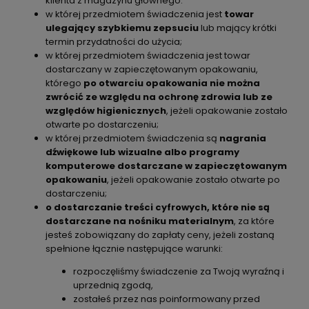
klienta z magazynu głównego.
w której przedmiotem świadczenia jest
towar
ulegający szybkiemu zepsuciu
lub mający krótki
termin przydatności do użycia;
w której przedmiotem świadczenia jest towar
dostarczany w zapieczętowanym opakowaniu,
którego
po otwarciu opakowania nie można
zwrócić ze względu na ochronę zdrowia lub ze
względów higienicznych
, jeżeli opakowanie zostało
otwarte po dostarczeniu;
w której przedmiotem świadczenia są
nagrania
dźwiękowe lub wizualne albo programy
komputerowe dostarczane w zapieczętowanym
opakowaniu
, jeżeli opakowanie zostało otwarte po
dostarczeniu;
o dostarczanie treści cyfrowych, które nie są
dostarczane na nośniku materialnym
, za które
jesteś zobowiązany do zapłaty ceny, jeżeli zostaną
spełnione łącznie następujące warunki:
rozpoczęliśmy świadczenie za Twoją wyraźną i
uprzednią zgodą,
zostałeś przez nas poinformowany przed