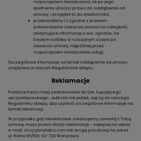
rozpoczęciem świadczenia, że po jego
spełnieniu utracisz prawo do odstąpienia od
umowy, i przyjąłeś to do wiadomości,
przekazaliśmy Ci zgodne z prawem
potwierdzenie zawarcia umowy na odległość,
obejmujące informację o ww. zgodzie, na
trwałym nośniku w rozsądnym czasie po
zawarciu umowy, najpóźniej przez
rozpoczęciem świadczenia usługi.
Szczegółowe informacje na temat odstąpienia od umowy
znajdziesz w naszym Regulaminie sklepu.
Reklamacje
Poniższe treści mają zastosowanie do tzw. kupującego
uprzywilejowanego. Jeśli nim nie jesteś, zajrzyj do naszego
Regulaminu sklepu, aby uzyskać szczegółowe informacje na
temat reklamacji.
W przypadku gdy niewłaściwie zrealizujemy zawartą z Tobą
umowę, masz prawo złożyć reklamację - najlepiej na adres
e-mail:
sklep@
myfabrx.com lub drogą pocztową na adres
ul. Rolna 191/193, 02-729 Warszawa.