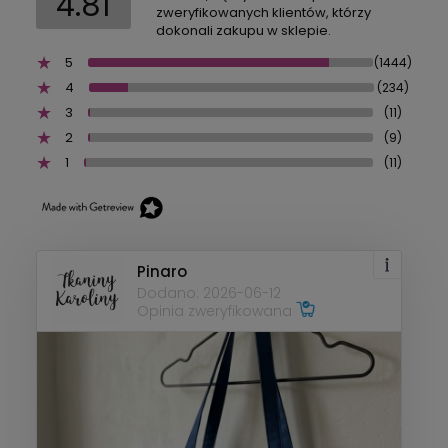
4.81
zweryfikowanych klientów, którzy
dokonali zakupu w sklepie.
5
(1444)
4
(234)
3
(11)
2
(9)
1
(11)
Pinaro
Dodano: 2026-06-12
Opinia zweryfikowana