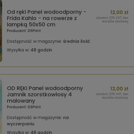
Od ręki Panel wodoodporny -
12,00 zł
Frida Kahlo - na rowerze z
zawiera 23% VAT, bez
kosztów dostawy
lampką 50x50 cm
Producent:
DSPrint
Dostępność w magazynie:
średnia ilość
Wysyłka w:
48 godzin
OD RĘKI Panel wodoodporny
12,00 zł
Jamnik szorstkowłosy 4
zawiera 23% VAT, bez
kosztów dostawy
malowany
Producent:
DSPrint
Dostępność w magazynie:
na
wyczerpaniu
Wysyłka w:
48 godzin