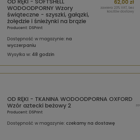
OD RĘKI - SOFTSHELL
62,00 zł
WODOODPORNY Wzory
zawiera 23% VAT, bez
kosztów dostawy
świąteczne - szyszki, gałązki,
żołędzie i śnieżynki na brązie
Producent:
DSPrint
Dostępność w magazynie:
na
wyczerpaniu
Wysyłka w:
48 godzin
OD RĘKI - TKANINA WODOODPORNA OXFORD
Wzór aztecki beżowy 2
za
Producent:
DSPrint
Dostępność w magazynie:
czekamy na dostawę