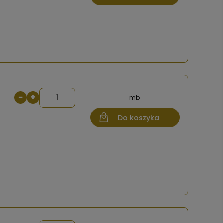
−
+
mb
Do koszyka