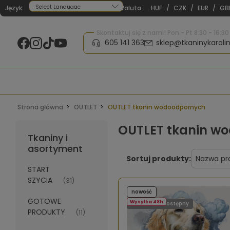
Język:
Waluta:
HUF
/
CZK
/
EUR
/
GB
Powered by
Skontaktuj się z nami! Pon - Pt 8:30 - 16:30
605 141 363
sklep@tkaninykarolin
Strona główna
OUTLET
OUTLET tkanin wodoodpornych
OUTLET tkanin w
Tkaniny i
asortyment
Sortuj produkty:
START
SZYCIA
(31)
nowość
GOTOWE
Wysyłka 48h
Produkt niedostępny
PRODUKTY
(11)