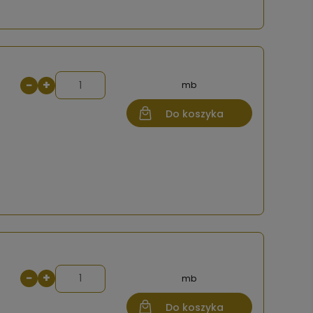
−
+
mb
Do koszyka
−
+
mb
Do koszyka