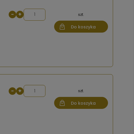
−
+
szt.
Do koszyka
−
+
szt.
Do koszyka