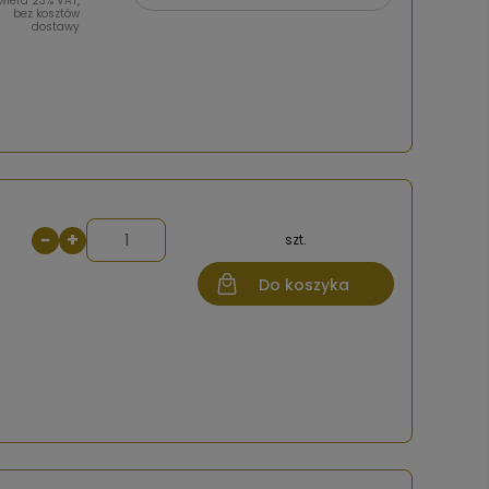
wiera 23% VAT,
bez kosztów
dostawy
−
+
szt.
Do koszyka