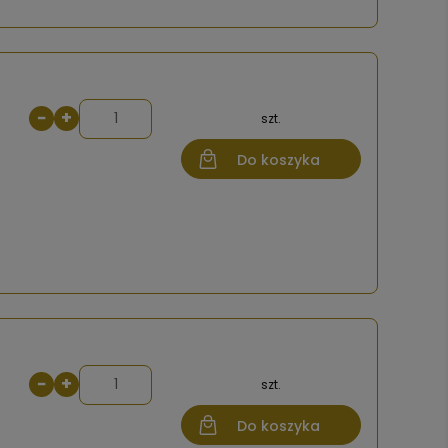
−
+
szt.
Do koszyka
−
+
szt.
Do koszyka