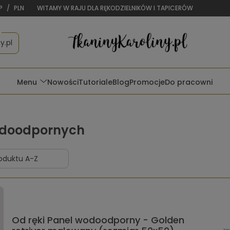
P
/
PLN
WITAMY W RAJU DLA RĘKODZIELNIKÓW I TAPICERÓW
y.pl
Menu
Nowości
Tutoriale
Blog
Promocje
Do pracowni
odoodpornych
Od ręki Panel wodoodporny - Golden