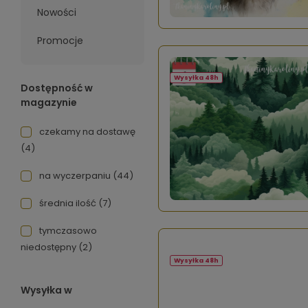
Nowości
Promocje
Wysyłka 48h
Dostępność w
magazynie
czekamy na dostawę
(4)
na wyczerpaniu
(44)
średnia ilość
(7)
tymczasowo
niedostępny
(2)
Wysyłka 48h
Wysyłka w