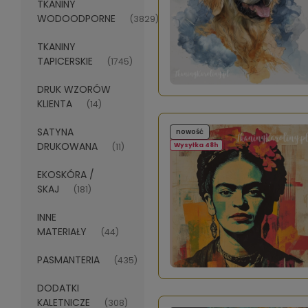
TKANINY
WODOODPORNE
(3829)
TKANINY
TAPICERSKIE
(1745)
DRUK WZORÓW
KLIENTA
(14)
SATYNA
nowość
DRUKOWANA
(11)
Wysyłka 48h
EKOSKÓRA /
SKAJ
(181)
INNE
MATERIAŁY
(44)
PASMANTERIA
(435)
DODATKI
KALETNICZE
(308)