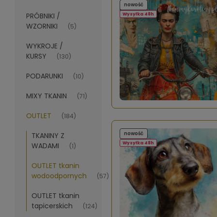
nowość
PRÓBNIKI /
Wysyłka 48h
WZORNIKI
(5)
WYKROJE /
KURSY
(130)
PODARUNKI
(10)
MIXY TKANIN
(71)
OUTLET
(184)
nowość
TKANINY Z
Wysyłka 48h
WADAMI
(1)
OUTLET tkanin
wodoodpornych
(57)
OUTLET tkanin
tapicerskich
(124)