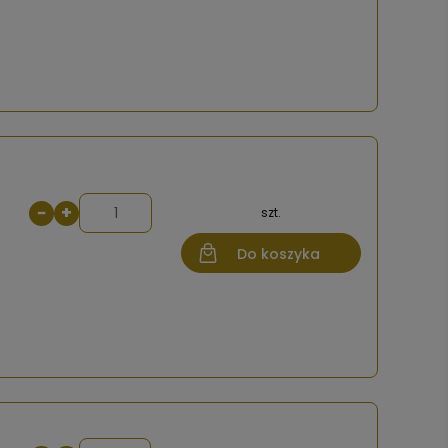
−
+
szt.
Do koszyka