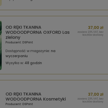
OD RĘKI TKANINA
37,00 zł
WODOODPORNA OXFORD Las
zawiera 23% VAT, bez
kosztów dostawy
zielony
Producent:
DSPrint
Dostępność w magazynie:
na
wyczerpaniu
Wysyłka w:
48 godzin
OD RĘKI TKANINA
37,00 zł
WODOODPORNA Kosmetyki
zawiera 23% VAT, bez
kosztów dostawy
Producent:
DSPrint