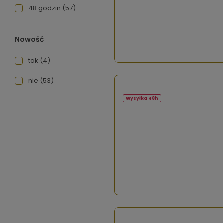
48 godzin
(57)
Nowość
tak
(4)
nie
(53)
Wysyłka 48h