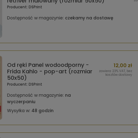
retriver malowany (rozmiar 50x50)
za
Producent:
DSPrint
Dostępność w magazynie:
czekamy na dostawę
Od ręki Panel wodoodporny -
12,00 zł
Frida Kahlo - pop-art (rozmiar
zawiera 23% VAT, bez
kosztów dostawy
50x50)
Producent:
DSPrint
Dostępność w magazynie:
na
wyczerpaniu
Wysyłka w:
48 godzin