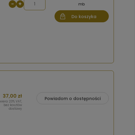
−
+
mb
Do koszyka
37,00 zł
Powiadom o dostępności
wiera 23% VAT,
bez kosztów
dostawy