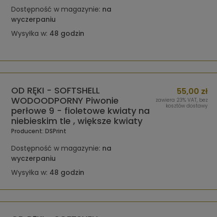
Dostępność w magazynie:
na
wyczerpaniu
Wysyłka w:
48 godzin
OD RĘKI - SOFTSHELL
55,00 zł
WODOODPORNY Piwonie
zawiera 23% VAT, bez
kosztów dostawy
perłowe 9 - fioletowe kwiaty na
niebieskim tle , większe kwiaty
Producent:
DSPrint
Dostępność w magazynie:
na
wyczerpaniu
Wysyłka w:
48 godzin