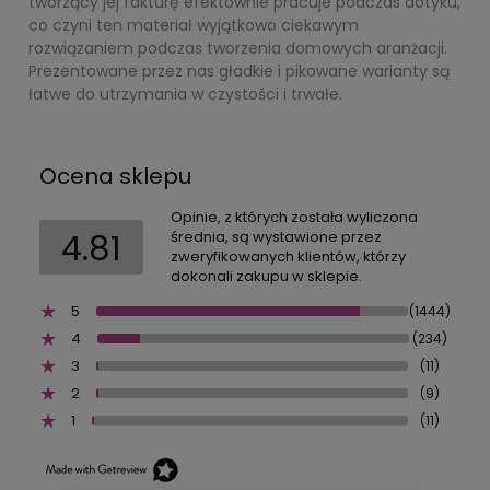
tworzący jej fakturę efektownie pracuje podczas dotyku,
co czyni ten materiał wyjątkowo ciekawym
rozwiązaniem podczas tworzenia domowych aranżacji.
Prezentowane przez nas gładkie i pikowane warianty są
łatwe do utrzymania w czystości i trwałe.
Ocena sklepu
Opinie, z których została wyliczona
4.81
średnia, są wystawione przez
zweryfikowanych klientów, którzy
dokonali zakupu w sklepie.
5
(1444)
4
(234)
3
(11)
2
(9)
1
(11)