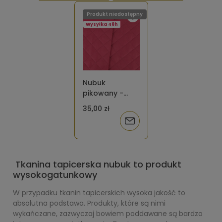
Produkt niedostępny
Wysyłka 48h
Nubuk
pikowany -
kwadrat
35,00 zł
burgund
Powiadom
o
dostępności
Tkanina tapicerska nubuk to produkt
wysokogatunkowy
W przypadku tkanin tapicerskich wysoka jakość to
absolutna podstawa. Produkty, które są nimi
wykańczane, zazwyczaj bowiem poddawane są bardzo