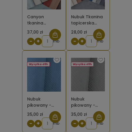
Canyon
Nubuk Tkanina
tkanina
tapicerska
tapicerska
zamszowa
37,00 zł
28,00 zł
−
+
−
+
mb
mb
Wysyłka 48h
Wysyłka 48h
Nubuk
Nubuk
pikowany -
pikowany -
kropki navy
kropki szary
35,00 zł
35,00 zł
blue
jasny
−
+
−
+
mb
mb