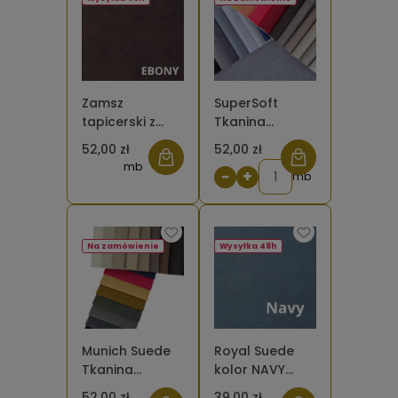
Zamsz
SuperSoft
tapicerski z
Tkanina
fakturą
tapicerska
52,00 zł
52,00 zł
zwierzęcą -
zamszowa
mb
−
+
kolor Ebony
mb
Munich Suede
Na zamówienie
Wysyłka 48h
Munich Suede
Royal Suede
Tkanina
kolor NAVY
tapicerska
Tkanina
52,00 zł
39,00 zł