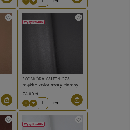
−
+
mb
Wysyłka 48h
EKOSKÓRA KALETNICZA
miękka kolor szary ciemny
74,00 zł
−
+
mb
Wysyłka 48h