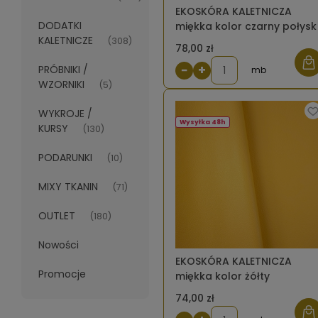
EKOSKÓRA KALETNICZA
DODATKI
miękka kolor czarny połysk
KALETNICZE
(308)
78,00 zł
−
+
PRÓBNIKI /
mb
WZORNIKI
(5)
WYKROJE /
Wysyłka 48h
KURSY
(130)
PODARUNKI
(10)
MIXY TKANIN
(71)
OUTLET
(180)
Nowości
EKOSKÓRA KALETNICZA
Promocje
miękka kolor żółty
74,00 zł