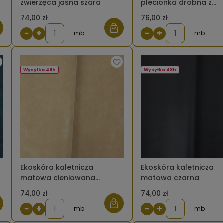
zwierzęca jasna szara
plecionka drobna z
połyskiem czarna
74,00 zł
76,00 zł
−
+
−
+
mb
mb
Wysyłka 48h
Wysyłka 48h
Ekoskóra kaletnicza
Ekoskóra kaletnicza
matowa cieniowana
matowa czarna
beżowa
74,00 zł
74,00 zł
−
+
−
+
mb
mb