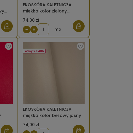
EKOSKÓRA KALETNICZA
wy
miękka kolor zielony
butelkowy ciemny
74,00 zł
−
+
mb
Wysyłka 48h
EKOSKÓRA KALETNICZA
y
miękka kolor beżowy jasny
74,00 zł