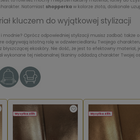
 Jest to również mocny i nieprzemakalny materiał, łatwy do czy
 charakter. Natomiast
shopperka
w kolorze złota, doskonale uzupe
ał kluczem do wyjątkowej stylizacji
 modnie? Oprócz odpowiedniej stylizacji musisz zadbać także o
re odgrywają istotną rolę w odzwierciedlaniu Twojego charakteru.
 błyszczącej ekoskóry. Nie dość, że jest to efektowny materiał, 
i
wykonane tej niebanalnej tkaniny oddadzą charakter Twojej o
Wysyłka 48h
Wysyłka 48h