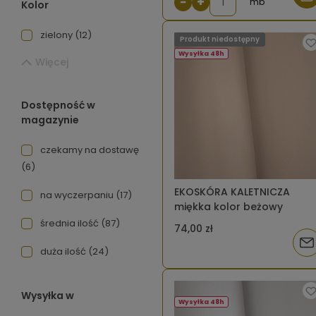
−
+
mb
Kolor
zielony
(12)
Produkt niedostępny
Wysyłka 48h
Więcej
Dostępność w
magazynie
czekamy na dostawę
(6)
EKOSKÓRA KALETNICZA
na wyczerpaniu
(17)
miękka kolor beżowy
średnia ilość
(87)
74,00 zł
Pow
duża ilość
(24)
o
Wysyłka w
dos
Wysyłka 48h