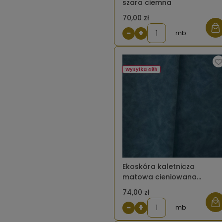
szara ciemna
70,00 zł
−
+
mb
Wysyłka 48h
Ekoskóra kaletnicza
matowa cieniowana
granatowa
74,00 zł
−
+
mb