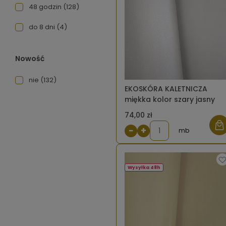
48 godzin
(128)
do 8 dni
(4)
Nowość
nie
(132)
EKOSKÓRA KALETNICZA
miękka kolor szary jasny
74,00 zł
−
+
mb
Wysyłka 48h