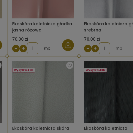
a
Ekoskóra kaletnicza gładka
Ekoskóra kaletnicza g
jasna różowa
srebrna
70,00 zł
70,00 zł
−
+
−
+
mb
mb
Wysyłka 48h
Wysyłka 48h
a
Ekoskóra kaletnicza skóra
Ekoskóra kaletnicza