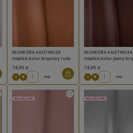
EKOSKÓRA KALETNICZA
EKOSKÓRA KALETNICZA
miękka kolor brązowy rudy
miękka kolor jasny br
74,00 zł
74,00 zł
−
+
−
+
mb
mb
Wysyłka 48h
Wysyłka 48h