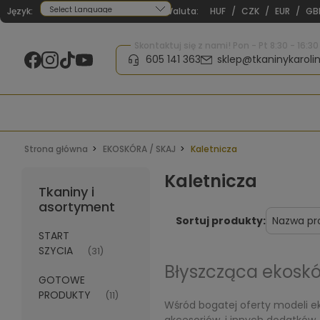
Język:
Waluta:
HUF
/
CZK
/
EUR
/
GB
Powered by
Skontaktuj się z nami! Pon - Pt 8:30 - 16:30
605 141 363
sklep@tkaninykarolin
Strona główna
EKOSKÓRA / SKAJ
Kaletnicza
Kaletnicza
Tkaniny i
asortyment
Sortuj produkty:
START
SZYCIA
(31)
Błyszcząca ekoskó
GOTOWE
PRODUKTY
(11)
Wśród bogatej oferty modeli ek