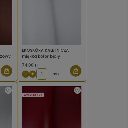
EKOSKÓRA KALETNICZA
ązowy
miękka kolor biały
74,00 zł
−
+
mb
Wysyłka 48h