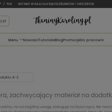
P
/
PLN
WITAMY W RAJU DLA RĘKODZIELNIKÓW I TAPICERÓW
y.pl
Menu
Nowości
Tutoriale
Blog
Promocje
Do pracowni
ra, zachwycający materiał na dodatk
oskóry, na szczególną uwagę zasługuje ta błyszcząca. Nie tworzy 