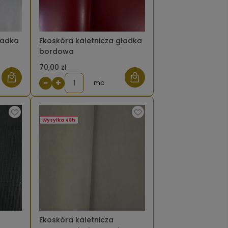
ładka
Ekoskóra kaletnicza gładka
bordowa
70,00 zł
−
+
mb
Wysyłka 48h
Ekoskóra kaletnicza