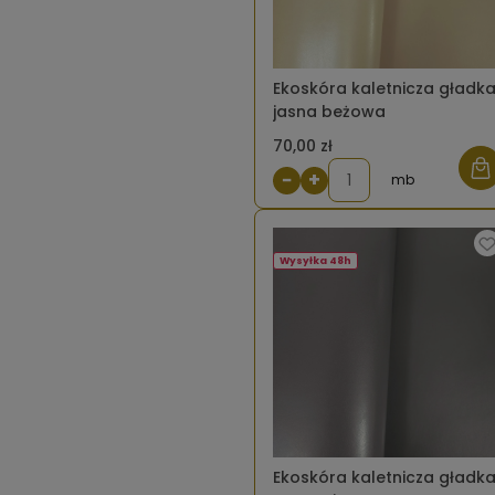
Ekoskóra kaletnicza gładk
jasna beżowa
70,00 zł
−
+
mb
Wysyłka 48h
Ekoskóra kaletnicza gładk