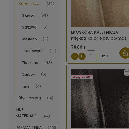
Kaletnicza
(132)
Gładka
(58)
Matowa
(6)
EKOSKÓRA KALETNICZA
miękka kolor złoty półmat
Saffiano
(11)
78,00 zł
Lakierowana
(10)
−
+
mb
Tłoczona
(43)
Carbon
(0)
Wysyłka 48h
Inne
(4)
Błyszcząca
(14)
INNE
MATERIAŁY
(44)
PASMANTERIA
(436)