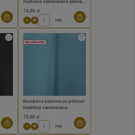
matowa cieniowana jasna
szara
74,00 zł
−
+
mb
Wysyłka 48h
Ekoskóra kaletnicza półmat
błękitna cieniowana
72,00 zł
−
+
mb