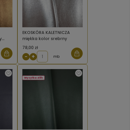
EKOSKÓRA KALETNICZA
y
miękka kolor srebrny
78,00 zł
−
+
mb
Wysyłka 48h