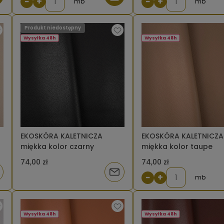
−
+
−
+
mb
mb
Produkt niedostępny
Wysyłka 48h
Wysyłka 48h
EKOSKÓRA KALETNICZA
EKOSKÓRA KALETNICZA
miękka kolor czarny
miękka kolor taupe
74,00 zł
74,00 zł
iadom
Powiadom
−
+
mb
o
tępności
dostępności
Wysyłka 48h
Wysyłka 48h