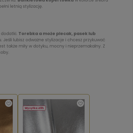
szczenia.
Bankietowa kopertówka
w kolorze srebra
łni letnią stylizację.
 dodatki.
Torebka a może plecak, pasek lub
 Jeśli lubisz odważne stylizacje i chcesz przykuwać
jest także miły w dotyku, mocny i nieprzemakalny. Z
soby.
Wysyłka 48h