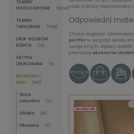
akcesoriów. i innych dodatków.
TKANINY
nada stylizacji niepowtarzalny
WODOODPORNE
(3834)
Odpowiedni materi
TKANINY
TAPICERSKIE
(1745)
Chcesz wyglądać olśniewająco i
DRUK WZORÓW
portfel
to wszystko detale, któ
KLIENTA
(14)
uwagę innych, wybierz dodatki z
pewnością
akcesoria i dodatk
SATYNA
DRUKOWANA
(11)
EKOSKÓRA /
SKAJ
(182)
Skóra
naturalna
(2)
Wysyłka 48h
Gładka
(41)
Pikowana
(7)