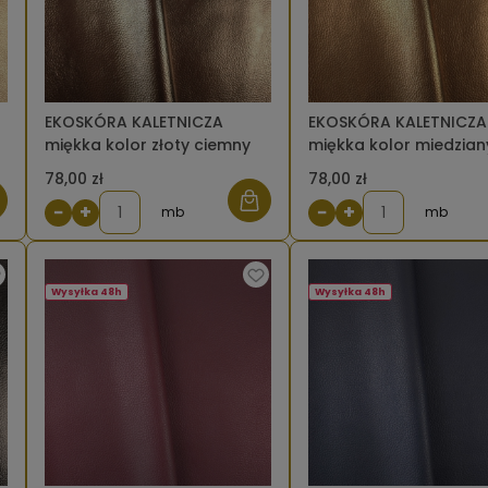
EKOSKÓRA KALETNICZA
EKOSKÓRA KALETNICZA
miękka kolor złoty ciemny
miękka kolor miedzian
połysk
78,00 zł
78,00 zł
−
+
−
+
mb
mb
Wysyłka 48h
Wysyłka 48h