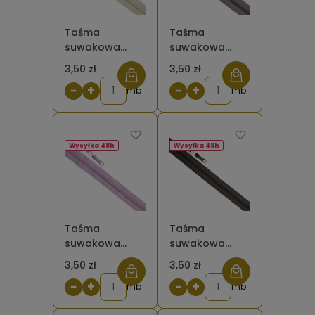
Taśma
Taśma
suwakowa
suwakowa
spiralna 5 mm
spiralna 5 mm
3,50 zł
3,50 zł
beżowy
szary 134
−
+
−
+
waniliowy 122
mb
mb
Wysyłka 48h
Wysyłka 48h
Taśma
Taśma
suwakowa
suwakowa
spiralna 5 mm
spiralna 5 mm
3,50 zł
3,50 zł
różowy
szary grafitowy
−
+
−
+
lawendowy 552
mb
301
mb