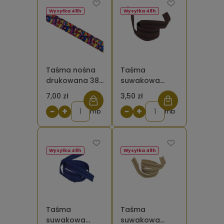
Wysyłka 48h
Wysyłka 48h
Taśma nośna
Taśma
drukowana 38
suwakowa
mm abstrakcja
spiralna 5 mm
7,00 zł
3,50 zł
ala Picasso
brązowa
−
+
−
+
twarze
mb
gorzka
mb
czekolada 141
Wysyłka 48h
Wysyłka 48h
Taśma
Taśma
suwakowa
suwakowa