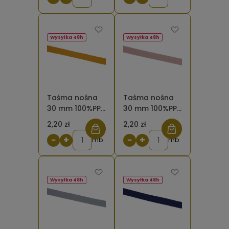
Wysyłka 48h
Wysyłka 48h
Taśma nośna
Taśma nośna
30 mm 100%PP
30 mm 100%PP
żółta
różowa brudna
2,20 zł
2,20 zł
musztardowa
221
−
+
−
+
mb
mb
Wysyłka 48h
Wysyłka 48h