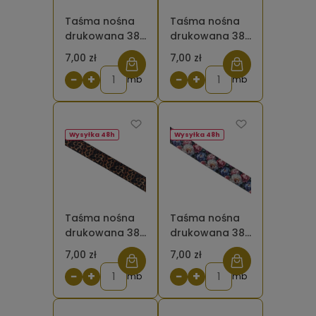
Taśma nośna
Taśma nośna
drukowana 38
drukowana 38
mm Zielone
mm
7,00 zł
7,00 zł
liście paproci
Młodzieżowy
−
+
−
+
mb
mix kawai
mb
Wysyłka 48h
Wysyłka 48h
Taśma nośna
Taśma nośna
drukowana 38
drukowana 38
mm Panterka
mm piwonie
7,00 zł
7,00 zł
brązowa 8
pastelowe
−
+
−
+
mb
mb