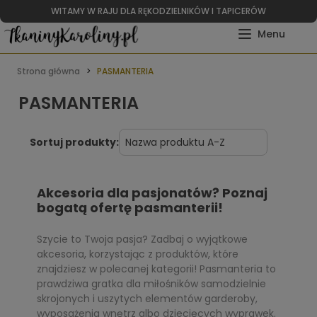
WITAMY W RAJU DLA RĘKODZIELNIKÓW I TAPICERÓW
Strona główna
PASMANTERIA
PASMANTERIA
Sortuj produkty:
Akcesoria dla pasjonat
ó
w? Poznaj
bogat
ą
ofert
ę
pasmanterii!
Szycie to Twoja pasja? Zadbaj o wyjątkowe
akcesoria, korzystając z produktów, które
znajdziesz w polecanej kategorii! Pasmanteria to
prawdziwa gratka dla miłośników samodzielnie
skrojonych i uszytych elementów garderoby,
wyposażenia wnętrz albo dziecięcych wyprawek.