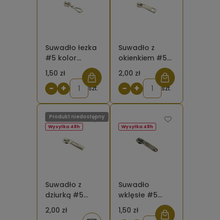
Suwadło łezka
Suwadło z
#5 kolor
okienkiem #5
srebrny do
srebrne do
1,50 zł
2,00 zł
taśmy
taśmy
−
+
−
+
suwakowej
szt.
suwakowej
szt.
spiralnej
Produkt niedostępny
Wysyłka 48h
Wysyłka 48h
Suwadło z
Suwadło
dziurką #5
wklęsłe #5
srebrne do
kolor czarny
2,00 zł
1,50 zł
taśmy
matowy do