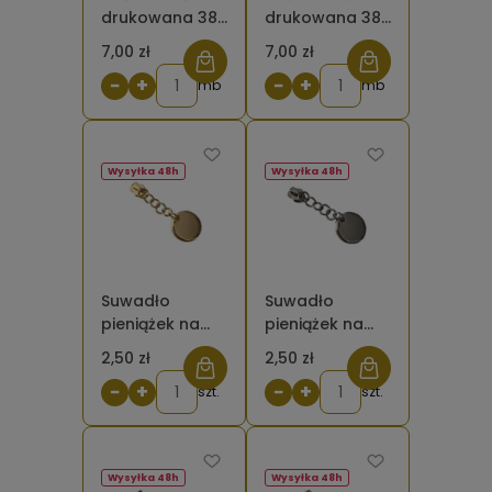
drukowana 38
drukowana 38
mm Rybka koi
mm Truskawki
7,00 zł
7,00 zł
−
+
−
+
mb
mb
Wysyłka 48h
Wysyłka 48h
Suwadło
Suwadło
pieniążek na
pieniążek na
łańcuszku #5
łańcuszku #5
2,50 zł
2,50 zł
kolor złoty do
kolor srebrny
−
+
−
+
taśmy
szt.
do taśmy
szt.
suwakowej
suwakowej
Wysyłka 48h
Wysyłka 48h