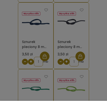
Wysyłka 48h
Wysyłka 48h
Sznurek
Sznurek
pleciony 8 mm
pleciony 8 mm
bawełniany
bawełniany
3,50 zł
3,50 zł
granatowy
grafitowy
−
+
−
+
mb
mb
Wysyłka 48h
Wysyłka 48h