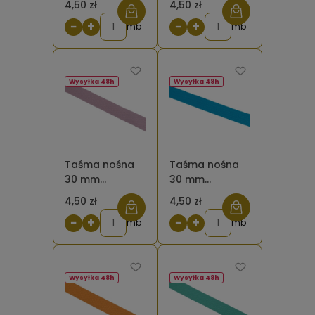
4,50 zł
4,50 zł
bawełniana
bawełniana
−
+
−
+
zielona ciemna
mb
bordowa 520
mb
Wysyłka 48h
Wysyłka 48h
Taśma nośna
Taśma nośna
30 mm
30 mm
poliestrowo -
poliestrowo -
4,50 zł
4,50 zł
bawełniana
bawełniana
−
+
−
+
brudna różowa
mb
lazurowa
mb
Wysyłka 48h
Wysyłka 48h