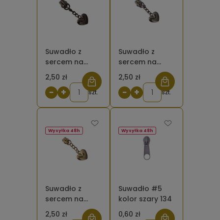
Suwadło z
Suwadło z
sercem na
sercem na
łańcuszku #5
łańcuszku #5
2,50 zł
2,50 zł
kolor czarny do
kolor srebrny
−
+
−
+
taśmy
szt.
do taśmy
szt.
suwakowej
suwakowej
Wysyłka 48h
Wysyłka 48h
Suwadło z
Suwadło #5
sercem na
kolor szary 134
łańcuszku #5
2,50 zł
0,60 zł
kolor złoty do