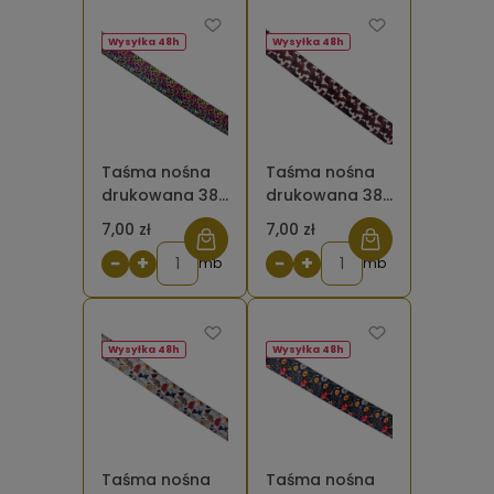
Wysyłka 48h
Wysyłka 48h
Taśma nośna
Taśma nośna
drukowana 38
drukowana 38
mm Panterka
mm Krowie łaty
7,00 zł
7,00 zł
kolorowa 5
- gęste
−
+
−
+
mb
brązowe łaty
mb
Wysyłka 48h
Wysyłka 48h
Taśma nośna
Taśma nośna