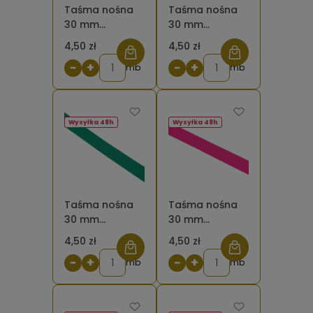
Taśma nośna
Taśma nośna
30 mm
30 mm
poliestrowo -
poliestrowo -
4,50 zł
4,50 zł
bawełniana
bawełniana
−
+
−
+
brązowa
mb
różowa jasna
mb
ciemna
Wysyłka 48h
Wysyłka 48h
Taśma nośna
Taśma nośna
30 mm
30 mm
poliestrowo -
poliestrowo -
4,50 zł
4,50 zł
bawełniana
bawełniana
−
+
−
+
zielona
mb
różowa 516
mb