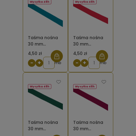
Wysyłka 48h
Wysyłka 48h
Taśma nośna
Taśma nośna
30 mm
30 mm
poliestrowo -
poliestrowo -
4,50 zł
4,50 zł
bawełniana
bawełniana
−
+
−
+
morska 906
mb
czerwona 171
mb
Wysyłka 48h
Wysyłka 48h
Taśma nośna
Taśma nośna
30 mm
30 mm
poliestrowo -
poliestrowo -