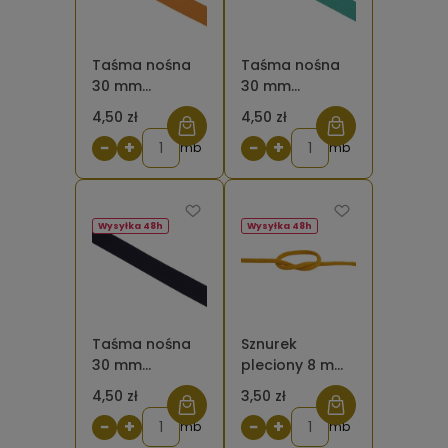
Taśma nośna
Taśma nośna
30 mm
30 mm
poliestrowo -
poliestrowo -
4,50 zł
4,50 zł
bawełniana
bawełniana
−
+
−
+
musztardowa
mb
miętowa 533
mb
żółta
Wysyłka 48h
Wysyłka 48h
Taśma nośna
Sznurek
30 mm
pleciony 8 mm
poliestrowo -
bawełniany
4,50 zł
3,50 zł
bawełniana
musztardowy
−
+
−
+
czarna
mb
żółty
mb