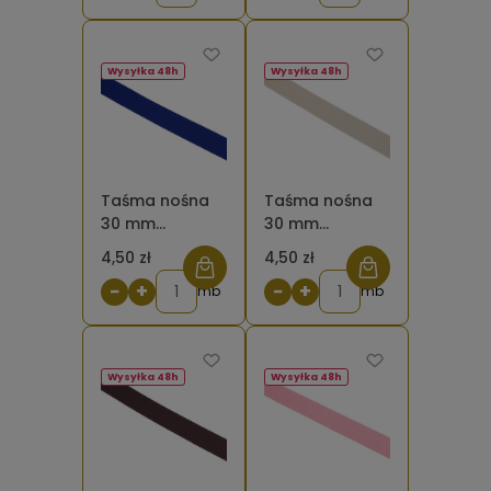
Wysyłka 48h
Wysyłka 48h
Taśma nośna
Taśma nośna
30 mm
30 mm
poliestrowo -
poliestrowo -
4,50 zł
4,50 zł
bawełniana
bawełniana
−
+
−
+
chabrowa 220
mb
beżowa
mb
Wysyłka 48h
Wysyłka 48h