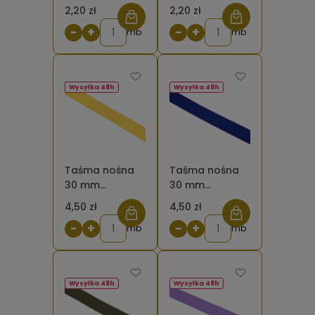
brązowa
różowa 516
2,20 zł
2,20 zł
rdzawa
−
+
−
+
mb
mb
Wysyłka 48h
Wysyłka 48h
Taśma nośna
Taśma nośna
30 mm
30 mm
poliestrowo -
poliestrowo -
4,50 zł
4,50 zł
bawełniana
bawełniana
−
+
−
+
jasnożółta 611
mb
granatowa 058
mb
Wysyłka 48h
Wysyłka 48h