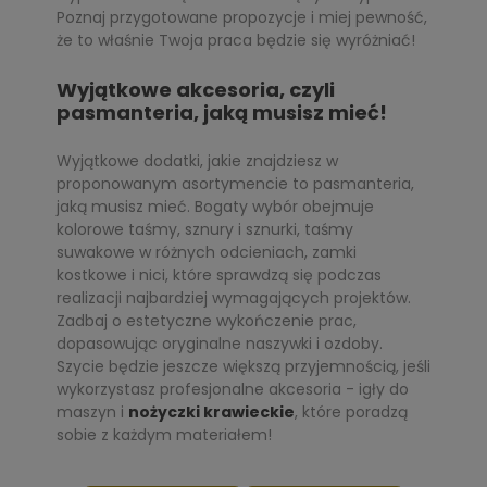
Poznaj przygotowane propozycje i miej pewność,
że to właśnie Twoja praca będzie się wyróżniać!
Wyj
ą
tkowe akcesoria, czyli
pasmanteria, jak
ą
musisz mie
ć
!
Wyjątkowe dodatki, jakie znajdziesz w
proponowanym asortymencie to pasmanteria,
jaką musisz mieć. Bogaty wybór obejmuje
kolorowe taśmy, sznury i sznurki, taśmy
suwakowe w różnych odcieniach, zamki
kostkowe i nici, które sprawdzą się podczas
realizacji najbardziej wymagających projektów.
Zadbaj o estetyczne wykończenie prac,
dopasowując oryginalne naszywki i ozdoby.
Szycie będzie jeszcze większą przyjemnością, jeśli
wykorzystasz profesjonalne akcesoria - igły do
maszyn i
nożyczki krawieckie
, które poradzą
sobie z każdym materiałem!