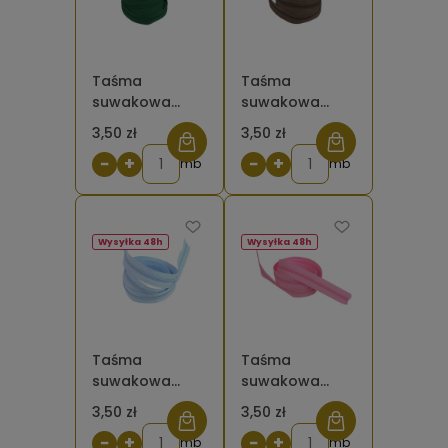
Taśma
Taśma
suwakowa
suwakowa
spiralna 5 mm
spiralna 5 mm
3,50 zł
3,50 zł
zielona ciemna
brązowa 568
−
+
−
+
153
mb
mb
Wysyłka 48h
Wysyłka 48h
Taśma
Taśma
suwakowa
suwakowa
spiralna 5 mm
spiralna 5 mm
3,50 zł
3,50 zł
błękitna 351
różowa 513
−
+
−
+
mb
mb