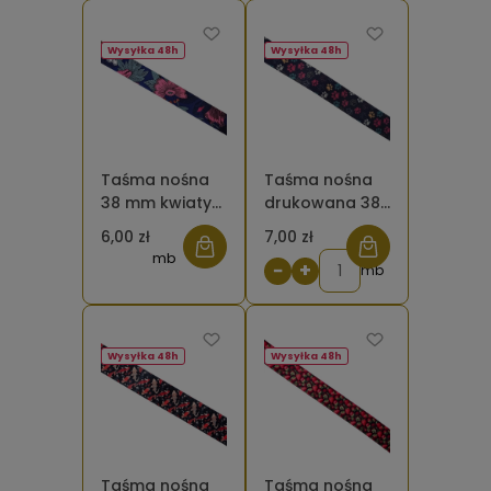
Wysyłka 48h
Wysyłka 48h
Taśma nośna
Taśma nośna
38 mm kwiaty
drukowana 38
szkicowane
mm Psie łapy
6,00 zł
7,00 zł
różowe na
mb
−
+
niebieskim tle
mb
Wysyłka 48h
Wysyłka 48h
Taśma nośna
Taśma nośna