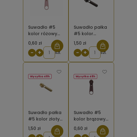
Suwadło #5
Suwadło pałka
kolor różowy
#5 kolor
brudny do
czarny do
0,60 zł
1,50 zł
taśmy
taśmy
−
+
−
+
suwakowej 377
szt.
suwakowej
szt.
Wysyłka 48h
Wysyłka 48h
Suwadło pałka
Suwadło #5
#5 kolor złoty
kolor brązowy
do taśmy
jasny 568
1,50 zł
0,60 zł
suwakowej