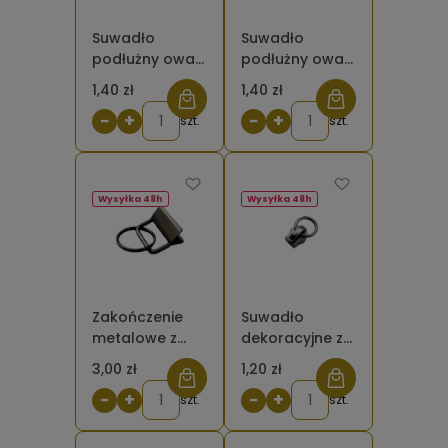
Suwadło
Suwadło
podłużny owal
podłużny owal
#5 kolor
#5 kolor
1,40 zł
1,40 zł
srebrny do
czarny do
−
+
−
+
taśmy
szt.
taśmy
szt.
kostkowej
kostkowej
Wysyłka 48h
Wysyłka 48h
Zakończenie
Suwadło
metalowe z
dekoracyjne z
kółkiem do
kółkiem czarne
3,00 zł
1,20 zł
taśmy nośnej
do taśmy
−
+
−
+
25 mm kolor
szt.
suwakowej
szt.
czarny
5mm