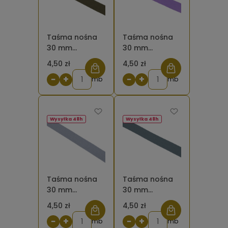
Taśma nośna
Taśma nośna
30 mm
30 mm
poliestrowo -
poliestrowo -
4,50 zł
4,50 zł
bawełniana
bawełniana
−
+
−
+
khaki
mb
jasnofioletowa
mb
Wysyłka 48h
Wysyłka 48h
Taśma nośna
Taśma nośna
30 mm
30 mm
poliestrowo -
poliestrowo -
4,50 zł
4,50 zł
bawełniana
bawełniana
−
+
−
+
szara 134
mb
szara
mb