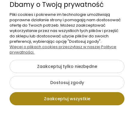
Sznurek
Sznurek
Dbamy o Twoją prywatność
pleciony 8 mm
pleciony 8 mm
bawełniany
bawełniany
Pliki cookies i pokrewne im technologie umożliwiają
3,50 zł
3,50 zł
poprawne działanie strony i pomagają nam dostosować
zielony
seledynowy
ofertę do Twoich potrzeb. Możesz zaakceptować
−
+
−
+
mb
neon
mb
wykorzystanie przez nas wszystkich tych plików i przejść
do sklepu lub dostosować użycie plików do swoich
preferencji, wybierając opcję "Dostosuj zgody".
Więcej o plikach cookies przeczytasz w naszej Polityce
Wysyłka 48h
Wysyłka 48h
prywatności.
Zaakceptuj tylko niezbędne
Dostosuj zgody
Sznurek
Sznurek
pleciony 8 mm
pleciony 8 mm
bawełniany
bawełniany
Zaakceptuj wszystkie
3,50 zł
3,50 zł
różowy
różowy jasny
−
+
−
+
mb
mb
Kontakt
Wpisz szukaną
Konto
Koszyk
Wysyłka 48h
Wysyłka 48h