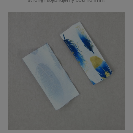
stronę i stębnujemy boki na 1mm.