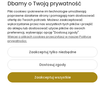
Dbamy o Twoją prywatność
Pliki cookies i pokrewne im technologie umożliwiają
Z drugiej strony robimy to samo.
poprawne działanie strony i pomagają nam dostosować
ofertę do Twoich potrzeb. Możesz zaakceptować
wykorzystanie przez nas wszystkich tych plików i przejść
do sklepu lub dostosować użycie plików do swoich
preferencji, wybierając opcję "Dostosuj zgody".
Więcej o plikach cookies przeczytasz w naszej Polityce
prywatności.
Zaakceptuj tylko niezbędne
Dostosuj zgody
Zaakceptuj wszystkie
Kontakt
Wpisz szukaną
Konto
Koszyk