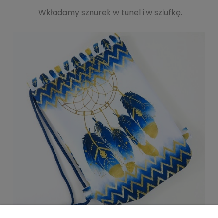
Wkładamy sznurek w tunel i w szlufkę.