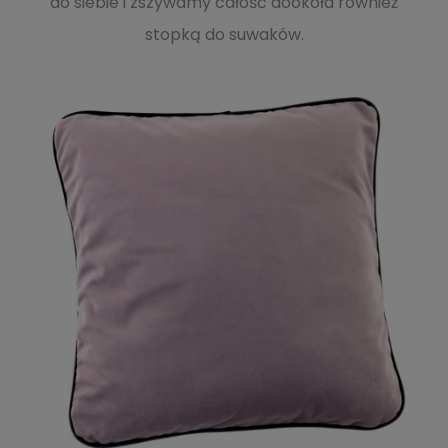
do siebie i zszywamy całość dookoła również
stopką do suwaków.