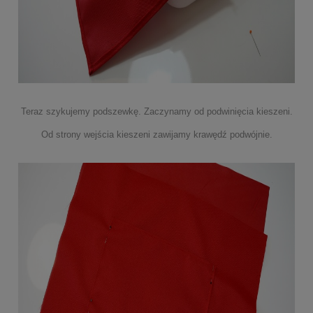
Teraz szykujemy podszewkę. Zaczynamy od podwinięcia kieszeni.
Od strony wejścia kieszeni zawijamy krawędź podwójnie.