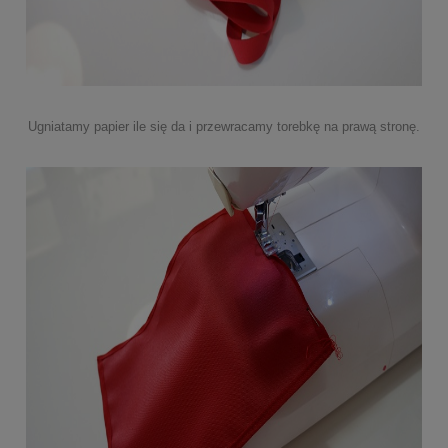
Ugniatamy papier ile się da i przewracamy torebkę na prawą stronę.