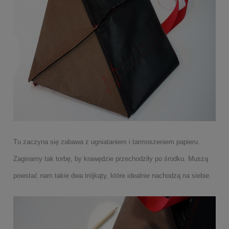
Tu zaczyna się zabawa z ugniataniem i tarmoszeniem papieru.
Zaginamy tak torbę, by krawędzie przechodziły po środku. Muszą
powstać nam takie dwa trójkąty, które idealnie nachodzą na siebie.