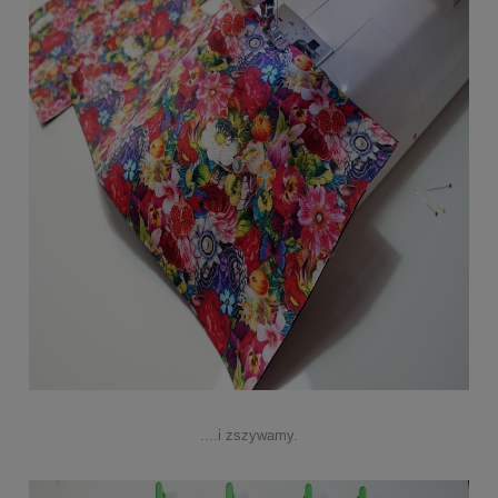
....i zszywamy.