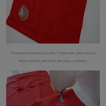
Przypinamy kieszenie na środku. U mnie dwie, takie same po
dwóch stronach, ale można dać jedną z zamkiem.