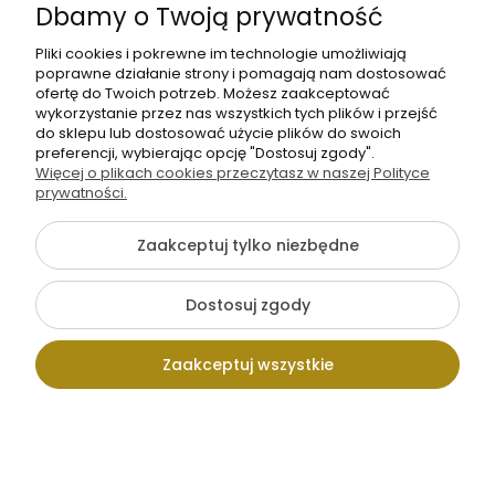
Dbamy o Twoją prywatność
Pliki cookies i pokrewne im technologie umożliwiają
poprawne działanie strony i pomagają nam dostosować
ofertę do Twoich potrzeb. Możesz zaakceptować
wykorzystanie przez nas wszystkich tych plików i przejść
do sklepu lub dostosować użycie plików do swoich
preferencji, wybierając opcję "Dostosuj zgody".
Więcej o plikach cookies przeczytasz w naszej Polityce
prywatności.
Zaakceptuj tylko niezbędne
Dostosuj zgody
...i składamy całość na pół, prawymi stronami do siebie. Jeśli
Zaakceptuj wszystkie
mamy smycz na klucze to przypinamy ją teraz. Smycz zrobiłam
również z poliestru czerwonego, a na końcu przyszyłam
karabińczyk.
Kontakt
Wpisz szukaną
Konto
Koszyk