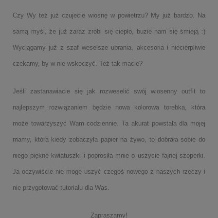
Czy Wy też już czujecie wiosnę w powietrzu? My już bardzo. Na
samą myśl, że już zaraz zrobi się ciepło, buzie nam się śmieją :)
Wyciągamy już z szaf weselsze ubrania, akcesoria i niecierpliwie
czekamy, by w nie wskoczyć. Też tak macie?
Jeśli zastanawiacie się jak rozweselić swój wiosenny outfit to
najlepszym rozwiązaniem będzie nowa kolorowa torebka, która
może towarzyszyć Wam codziennie. Ta akurat powstała dla mojej
mamy, która kiedy zobaczyła papier na żywo, to dobrała sobie do
niego piękne kwiatuszki i poprosiła mnie o uszycie fajnej szoperki.
Ja oczywiście nie mogę uszyć czegoś nowego z naszych rzeczy i
nie przygotować tutorialu dla Was.
Zapraszamy!