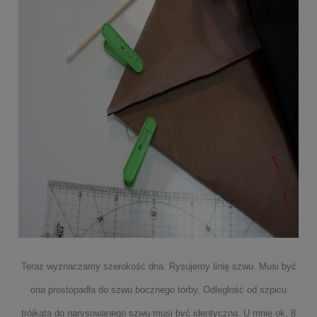
Teraz wyznaczamy szerokość dna. Rysujemy linię szwu. Musi być
ona prostopadła do szwu bocznego torby. Odległość od szpicu
trójkąta do narysowanego szwu musi być identyczna. U mnie ok. 8