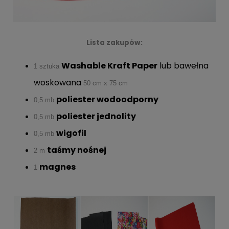
Lista zakupów:
Washable Kraft Paper
lub
bawełna
1 sztuka
woskowana
50 cm x 75 cm
poliester wodoodporny
0,5 mb
poliester jednolity
0,5 mb
wigofil
0,5 mb
taśmy nośnej
2 m
magnes
1