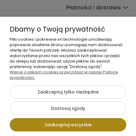
Płatności i dostawa
Informacje
Dbamy o Twoją prywatność
O nas
Pliki cookies i pokrewne im technologie umożliwiają
poprawne działanie strony i pomagają nam dostosować
ofertę do Twoich potrzeb. Możesz zaakceptować
wykorzystanie przez nas wszystkich tych plików i przejść
do sklepu lub dostosować użycie plików do swoich
preferencji, wybierając opcję "Dostosuj zgody".
Więcej o plikach cookies przeczytasz w naszej Polityce
+48 605 141 363
prywatności.
Napisz do nas
Zaakceptuj tylko niezbędne
{literal}
Dostosuj zgody
Pokaż pełną wersję strony
Zaakceptuj wszystkie
Sklep internetowy Shoper.pl