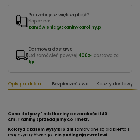
Potrzebujesz większą ilość?
Napisz na:
zamówienia@tkaninykaroliny.pl
Darmowa dostawa
Od zamówień powyżej
400zł
, dostawa za
1gr
.
Opis produktu
Bezpieczeństwo
Koszty dostawy
Cena dotyczy 1 mb tkaniny o szerokości 140
cm.
Tkaninę sprzedajemy co 1 metr.
Kolory z czasem wysyłki 6 dni
zamawiane są dla klienta z
magazynu głównego i
nie podlegają zwrotowi.