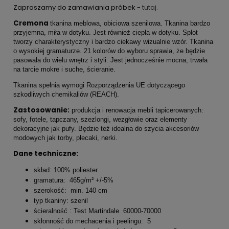
Zapraszamy do zamawiania próbek -
tutaj.
Cremona
tkanina meblowa, obiciowa szenilowa. Tkanina bardzo
przyjemna, miła w dotyku. Jest również ciepła w dotyku. Splot
tworzy charakterystyczny i bardzo ciekawy wizualnie wzór. Tkanina
o wysokiej gramaturze. 21 kolorów do wyboru sprawia, że będzie
pasowała do wielu wnętrz i styli. Jest jednocześnie mocna, trwała
na tarcie mokre i suche, ścieranie.
Tkanina spełnia wymogi Rozporządzenia UE dotyczącego
szkodliwych chemikaliów (REACH).
Zastosowanie:
produkcja i renowacja mebli tapicerowanych:
sofy, fotele, tapczany, szezlongi, wezgłowie oraz elementy
dekoracyjne jak pufy. Będzie też idealna do szycia akcesoriów
modowych jak torby, plecaki, nerki.
Dane techniczne:
skład: 100% poliester
gramatura: 465g/m² +/-5%
szerokość: min. 140 cm
typ tkaniny: szenil
ścieralność : Test Martindale 60000-70000
skłonność do mechacenia i peelingu: 5