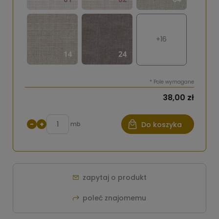
+16
*
Pole wymagane
38,00 zł
−
+
mb
Do koszyka
zapytaj o produkt
poleć znajomemu