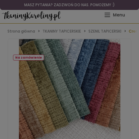
MASZ PYTANIA? ZADZWOŃ DO NAS. POMOŻEMY :)
Strona główna
TKANINY TAPICERSKIE
SZENIL TAPICERSKI
Crem
Na zamówienie