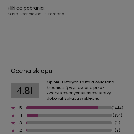
Pliki do pobrania:
Karta Techniczna - Cremona
Ocena sklepu
Opinie, z których została wyliczona
4.81
średnia, są wystawione przez
zweryfikowanych klientów, którzy
dokonali zakupu w sklepie.
5
(1444)
4
(234)
3
(11)
2
(9)