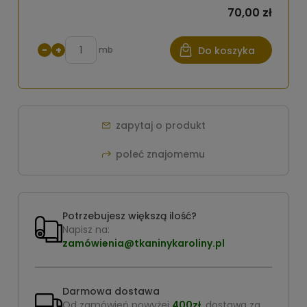
70,00 zł
−
+
mb
Do koszyka
zapytaj o produkt
poleć znajomemu
Potrzebujesz większą ilość?
Napisz na:
zamówienia@tkaninykaroliny.pl
Darmowa dostawa
Od zamówień powyżej
400zł
, dostawa za