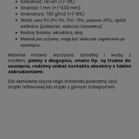
Szerokość: 141 cm (+/-3%)
Grubość: 1 mm (+/-0,03 mm)
Gramatura: 700 g/m2 (+/-10%)
Skład:
spód:
semi PU (PU 5%, PVc 75%, poliester 20%),
włóknina (poliester, wiskoza i bawełna)
Rodzaj tkaniny: ekoskóra, skaj
Materiał jest sztywny, mogą być widoczne zagniecenia po
wywinięciu.
Materiał możesz wyczyścić szmatką i wodą z
mydłem,
plamy z długopisu, smaru itp. są trudne do
usunięcia, radzimy unikać kontaktu ekoskóry z takimi
zabrudzeniami.
Dla ułatwienia szycia tego materiału polecamy użyć
stopki teflonowej lub stopki z górnym transportem.