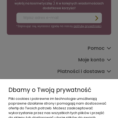
wykrój na kosmetyczkę :) A w kolejnych wiadomościach
dodatkowe korzyści!
*Zapisując się, wyrażasz zgodę na naszą
politykę prywatności
.
Pomoc
Moje konto
Płatności i dostawa
Informacje
Dbamy o Twoją prywatność
O nas
Pliki cookies i pokrewne im technologie umożliwiają
poprawne działanie strony i pomagają nam dostosować
ofertę do Twoich potrzeb. Możesz zaakceptować
wykorzystanie przez nas wszystkich tych plików i przejść
do sklepu lub dostosować użycie plików do swoich