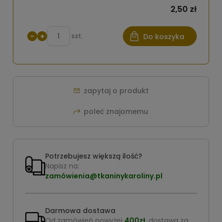
2,50 zł
−
+
szt.
Do koszyka
zapytaj o produkt
poleć znajomemu
Potrzebujesz większą ilość?
Napisz na:
zamówienia@tkaninykaroliny.pl
Darmowa dostawa
Od zamówień powyżej
400zł
, dostawa za