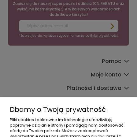
Zapisz się do naszej super paczki i odbierz 10% RABATU oraz
wykrój na kosmetyczkę :) A w kolejnych wiadomościach
dodatkowe korzyści!
*Zapisując się, wyrażasz zgodę na naszą
politykę prywatności
.
Pomoc
Moje konto
Płatności i dostawa
Informacje
Dbamy o Twoją prywatność
O nas
Pliki cookies i pokrewne im technologie umożliwiają
poprawne działanie strony i pomagają nam dostosować
ofertę do Twoich potrzeb. Możesz zaakceptować
wykorzystanie przez nas wszystkich tych plików i przejść