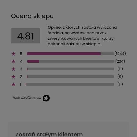
Ocena sklepu
Opinie, z których została wyliczona
4.81
średnia, są wystawione przez
zweryfikowanych klientów, którzy
dokonali zakupu w sklepie.
5
(1444)
4
(234)
3
(11)
2
(9)
1
(11)
Zostań stałym klientem