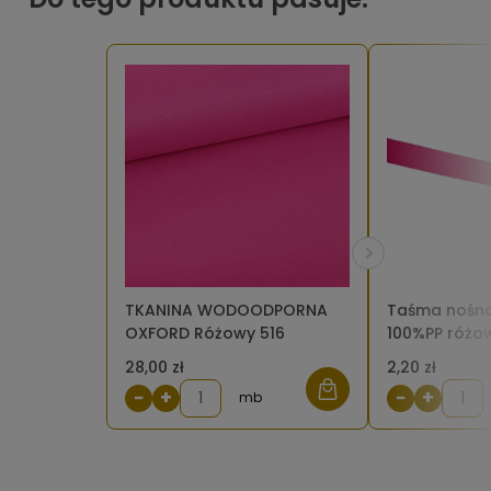
TKANINA WODOODPORNA
Taśma nośn
OXFORD Różowy 516
100%PP różo
28,00 zł
2,20 zł
−
+
−
+
mb