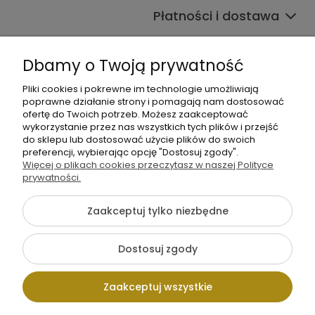
Płatności i dostawa
Informacje
Dbamy o Twoją prywatność
O nas
Pliki cookies i pokrewne im technologie umożliwiają
poprawne działanie strony i pomagają nam dostosować
ofertę do Twoich potrzeb. Możesz zaakceptować
wykorzystanie przez nas wszystkich tych plików i przejść
do sklepu lub dostosować użycie plików do swoich
preferencji, wybierając opcję "Dostosuj zgody".
Więcej o plikach cookies przeczytasz w naszej Polityce
+48 605 141 363
prywatności.
Napisz do nas
Zaakceptuj tylko niezbędne
{literal}
Dostosuj zgody
Pokaż pełną wersję strony
Zaakceptuj wszystkie
Sklep internetowy Shoper.pl