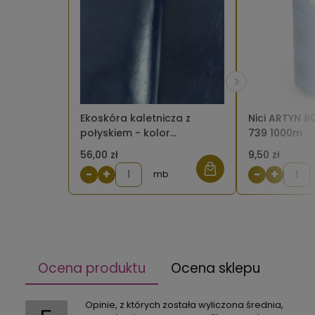
Ekoskóra kaletnicza z
Nici ARTYN 8
połyskiem - kolor
739 1000m
granatowy
56,00 zł
9,50 zł
−
+
−
+
mb
Ocena produktu
Ocena sklepu
Opinie, z których została wyliczona średnia,