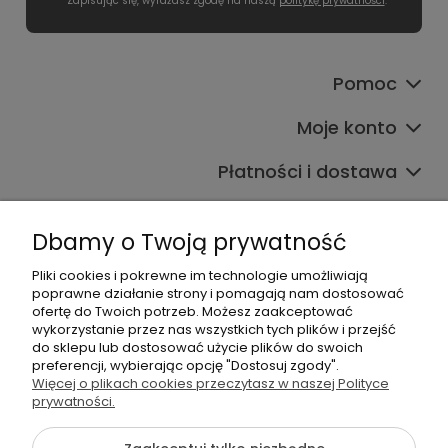
*Zapisując się, wyrażasz zgodę na naszą
politykę prywatności
.
Pomoc
Moje konto
Płatności i dostawa
Informacje
Dbamy o Twoją prywatność
O nas
Pliki cookies i pokrewne im technologie umożliwiają
poprawne działanie strony i pomagają nam dostosować
ofertę do Twoich potrzeb. Możesz zaakceptować
wykorzystanie przez nas wszystkich tych plików i przejść
do sklepu lub dostosować użycie plików do swoich
preferencji, wybierając opcję "Dostosuj zgody".
Więcej o plikach cookies przeczytasz w naszej Polityce
+48 605 141 363
prywatności.
Napisz do nas