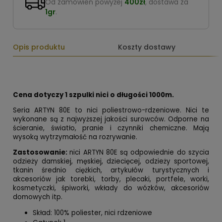
Od zamówień powyżej
400zł
, dostawa za
1gr
.
Opis produktu
Koszty dostawy
Cena dotyczy 1 szpulki nici o długości 1000m.
Seria ARTYN 80E to nici poliestrowo-rdzeniowe. Nici te
wykonane są z najwyższej jakości surowców. Odporne na
ścieranie, światło, pranie i czynniki chemiczne. Mają
wysoką wytrzymałość na rozrywanie.
Zastosowanie:
nici ARTYN 80E są odpowiednie do szycia
odzieży damskiej, męskiej, dziecięcej, odzieży sportowej,
tkanin średnio ciężkich, artykułów turystycznych i
akcesoriów jak torebki, torby, plecaki, portfele, worki,
kosmetyczki, śpiworki, wkłady do wózków, akcesoriów
domowych itp.
Skład: 100% poliester, nici rdzeniowe