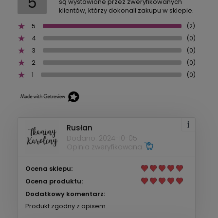
5
są wystawione przez zweryfikowanych
klientów, którzy dokonali zakupu w sklepie.
5
(2)
4
(0)
3
(0)
2
(0)
1
(0)
Rusłan
Dodano: 2024-10-05
Opinia zweryfikowana
Ocena sklepu:
Ocena produktu:
Dodatkowy komentarz:
Produkt zgodny z opisem.