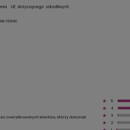
zenia UE dotyczącego szkodliwych
e różnić.
5
4
3
zez zweryfikowanych klientów, którzy dokonali
2
1