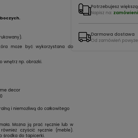
Potrzebujesz większą 
Napisz na:
zamówieni
oboczych.
Darmowa dostawa
drukowany).
Od zamówień powyże
 która może być wykorzystana do
o wnętrz np. obrazki.
home decor
00
uralną i niemożliwą do całkowitego
mała. Można ją prać ręcznie lub w
 również czyścić ręcznie (meble).
 środka do tapicerki.