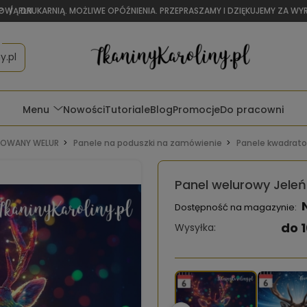
OWĄ DRUKARNIĄ. MOŻLIWE OPÓŹNIENIA. PRZEPRASZAMY I DZIĘKUJEMY ZA W
P
/
PLN
y.pl
Menu
Nowości
Tutoriale
Blog
Promocje
Do pracowni
OWANY WELUR
Panele na poduszki na zamówienie
Panele kwadrat
Panel welurowy Jele
Dostępność na magazynie:
do 1
Wysyłka: