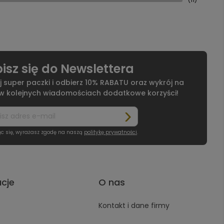
isz się do Newslettera
j super paczki i odbierz 10% RABATU oraz wykrój na
 w kolejnych wiadomościach dodatkowe korzyści!
ąc się, wyrażasz zgodę na naszą
politykę prywatności
.
acje
O nas
Kontakt i dane firmy