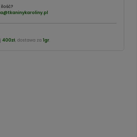
ilość?
a@tkaninykaroliny.pl
j
400zł
, dostawa za
1gr
.