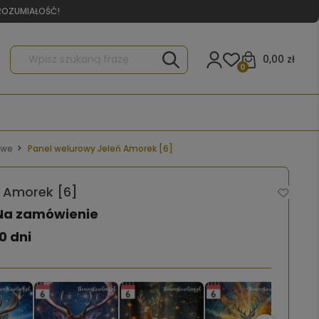
YROZUMIAŁOŚĆ!
0,00 zł
0
owe
Panel welurowy Jeleń Amorek [6]
ń Amorek [6]
Na zamówienie
0 dni