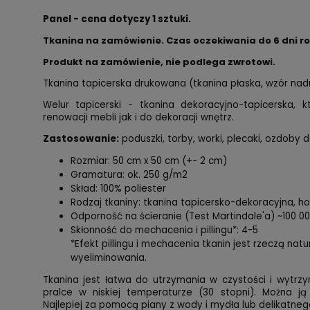
Panel - cena dotyczy 1 sztuki.
Tkanina na zamówienie. Czas oczekiwania do 6 dni r
Produkt na zamówienie, nie podlega zwrotowi.
Tkanina tapicerska drukowana (tkanina płaska, wzór na
Welur tapicerski - tkanina dekoracyjno-tapicerska,
renowacji mebli jak i do dekoracji wnętrz.
Zastosowanie:
poduszki, torby, worki, plecaki, ozdoby d
Rozmiar: 50 cm x 50 cm (+- 2 cm)
Gramatura: ok. 250 g/m2
Skład: 100% poliester
Rodzaj tkaniny: tkanina tapicersko-dekoracyjna, 
Odporność na ścieranie (Test Martindale'a) ~100 0
Skłonność do mechacenia i pillingu*: 4-5
*Efekt pillingu i mechacenia tkanin jest rzeczą nat
wyeliminowania.
Tkanina jest łatwa do utrzymania w czystości i wytrzy
pralce w niskiej temperaturze (30 stopni). Można ją
Najlepiej za pomocą piany z wody i mydła lub delikatnego