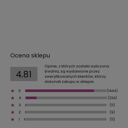
Ocena sklepu
Opinie, z których została wyliczona
4.81
średnia, są wystawione przez
zweryfikowanych klientów, którzy
dokonali zakupu w sklepie.
5
(1444)
4
(234)
3
(11)
2
(9)
1
(11)