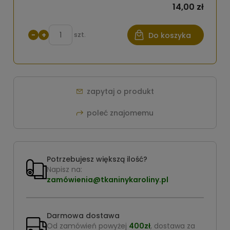
14,00 zł
−
+
szt.
Do koszyka
zapytaj o produkt
poleć znajomemu
Potrzebujesz większą ilość?
Napisz na:
zamówienia@tkaninykaroliny.pl
Darmowa dostawa
Od zamówień powyżej
400zł
, dostawa za