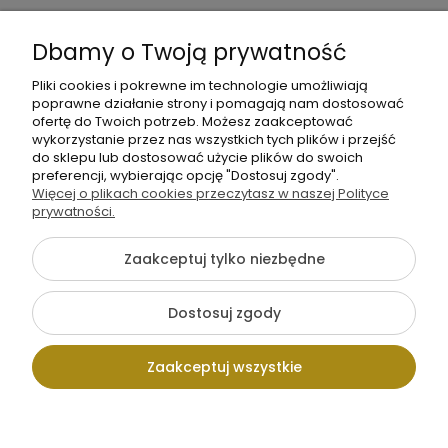
Informacje
Dbamy o Twoją prywatność
O nas
Pliki cookies i pokrewne im technologie umożliwiają
poprawne działanie strony i pomagają nam dostosować
ofertę do Twoich potrzeb. Możesz zaakceptować
wykorzystanie przez nas wszystkich tych plików i przejść
do sklepu lub dostosować użycie plików do swoich
preferencji, wybierając opcję "Dostosuj zgody".
Więcej o plikach cookies przeczytasz w naszej Polityce
+48 605 141 363
prywatności.
Napisz do nas
Zaakceptuj tylko niezbędne
{literal}
Dostosuj zgody
Pokaż pełną wersję strony
Zaakceptuj wszystkie
Sklep internetowy Shoper.pl