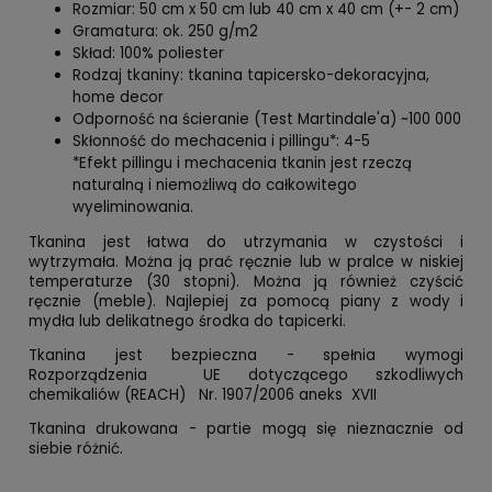
Rozmiar: 50 cm x 50 cm lub 40 cm x 40 cm (+- 2 cm)
Gramatura: ok. 250 g/m2
Skład: 100% poliester
Rodzaj tkaniny: tkanina tapicersko-dekoracyjna,
home decor
Odporność na ścieranie (Test Martindale'a) ~100 000
Skłonność do mechacenia i pillingu*: 4-5
*Efekt pillingu i mechacenia tkanin jest rzeczą
naturalną i niemożliwą do całkowitego
wyeliminowania.
Tkanina jest łatwa do utrzymania w czystości i
wytrzymała. Można ją prać ręcznie lub w pralce w niskiej
temperaturze (30 stopni). Można ją również czyścić
ręcznie (meble). Najlepiej za pomocą piany z wody i
mydła lub delikatnego środka do tapicerki.
Tkanina jest bezpieczna - spełnia wymogi
Rozporządzenia UE dotyczącego szkodliwych
chemikaliów (REACH) Nr. 1907/2006 aneks XVII
Tkanina drukowana - partie mogą się nieznacznie od
siebie różnić.