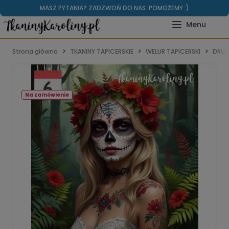
MASZ PYTANIA? ZADZWOŃ DO NAS. POMOŻEMY :)
Strona główna
TKANINY TAPICERSKIE
WELUR TAPICERSKI
DRUK
Na zamówienie