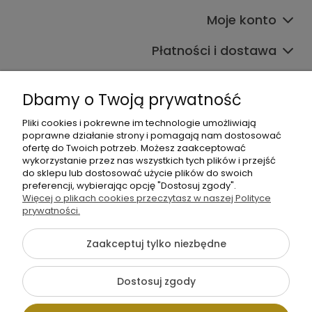
Moje konto
Płatności i dostawa
Informacje
Dbamy o Twoją prywatność
O nas
Pliki cookies i pokrewne im technologie umożliwiają
poprawne działanie strony i pomagają nam dostosować
ofertę do Twoich potrzeb. Możesz zaakceptować
wykorzystanie przez nas wszystkich tych plików i przejść
do sklepu lub dostosować użycie plików do swoich
preferencji, wybierając opcję "Dostosuj zgody".
Więcej o plikach cookies przeczytasz w naszej Polityce
+48 605 141 363
prywatności.
Napisz do nas
Zaakceptuj tylko niezbędne
{literal}
Dostosuj zgody
Pokaż pełną wersję strony