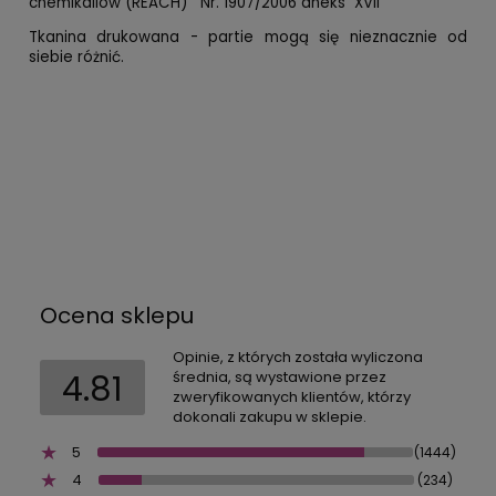
chemikaliów (REACH) Nr. 1907/2006 aneks XVII
Tkanina drukowana - partie mogą się nieznacznie od
siebie różnić.
Ocena sklepu
Opinie, z których została wyliczona
4.81
średnia, są wystawione przez
zweryfikowanych klientów, którzy
dokonali zakupu w sklepie.
5
(1444)
4
(234)