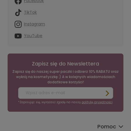
Facebook
TikTok
Instagram
YouTube
Zapisz się do Newslettera
Zapisz się do naszej super paczki i odbierz 10% RABATU oraz
wykrój na kosmetyczkę :) A w kolejnych wiadomościach
dodatkowe korzyści!
*Zapisując się, wyrażasz zgodę na naszą
politykę prywatności
.
Pomoc