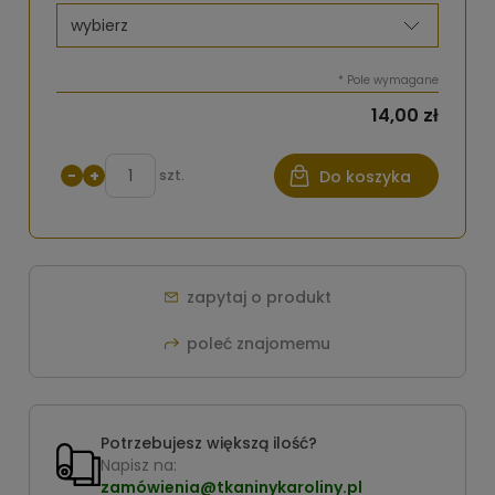
*
Pole wymagane
14,00 zł
−
+
szt.
Do koszyka
zapytaj o produkt
poleć znajomemu
Potrzebujesz większą ilość?
Napisz na:
zamówienia@tkaninykaroliny.pl