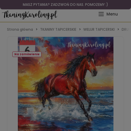
MASZ PYTANIA? ZADZWOŃ DO NAS. POMOŻEMY :)
Strona główna
TKANINY TAPICERSKIE
WELUR TAPICERSKI
DRUK
Na zamówienie