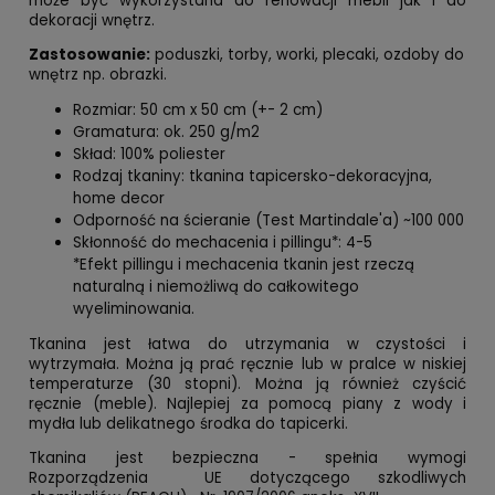
może być wykorzystana do renowacji mebli jak i do
dekoracji wnętrz.
Zastosowanie:
poduszki, torby, worki, plecaki, ozdoby do
wnętrz np. obrazki.
Rozmiar: 50 cm x 50 cm (+- 2 cm)
Gramatura: ok. 250 g/m2
Skład: 100% poliester
Rodzaj tkaniny: tkanina tapicersko-dekoracyjna,
home decor
Odporność na ścieranie (Test Martindale'a) ~100 000
Skłonność do mechacenia i pillingu*: 4-5
*Efekt pillingu i mechacenia tkanin jest rzeczą
naturalną i niemożliwą do całkowitego
wyeliminowania.
Tkanina jest łatwa do utrzymania w czystości i
wytrzymała. Można ją prać ręcznie lub w pralce w niskiej
temperaturze (30 stopni). Można ją również czyścić
ręcznie (meble). Najlepiej za pomocą piany z wody i
mydła lub delikatnego środka do tapicerki.
Tkanina jest bezpieczna - spełnia wymogi
Rozporządzenia UE dotyczącego szkodliwych