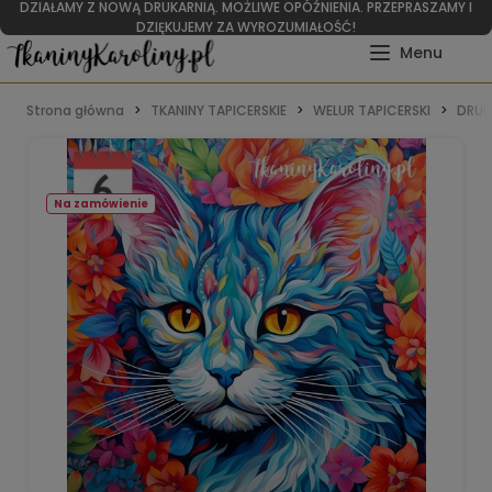
DZIAŁAMY Z NOWĄ DRUKARNIĄ. MOŻLIWE OPÓŹNIENIA. PRZEPRASZAMY I
DZIĘKUJEMY ZA WYROZUMIAŁOŚĆ!
Strona główna
TKANINY TAPICERSKIE
WELUR TAPICERSKI
DRUK
Na zamówienie