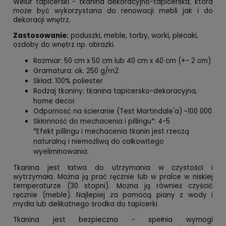
Welur tapicerski - tkanina dekoracyjno-tapicerska, która
może być wykorzystana do renowacji mebli jak i do
dekoracji wnętrz.
Zastosowanie:
poduszki, meble, torby, worki, plecaki,
ozdoby do wnętrz np. obrazki.
Rozmiar: 50 cm x 50 cm lub 40 cm x 40 cm (+- 2 cm)
Gramatura: ok. 250 g/m2
Skład: 100% poliester
Rodzaj tkaniny: tkanina tapicersko-dekoracyjna,
home decor
Odporność na ścieranie (Test Martindale'a) ~100 000
Skłonność do mechacenia i pillingu*: 4-5
*Efekt pillingu i mechacenia tkanin jest rzeczą
naturalną i niemożliwą do całkowitego
wyeliminowania.
Tkanina jest łatwa do utrzymania w czystości i
wytrzymała. Można ją prać ręcznie lub w pralce w niskiej
temperaturze (30 stopni). Można ją również czyścić
ręcznie (meble). Najlepiej za pomocą piany z wody i
mydła lub delikatnego środka do tapicerki.
Tkanina jest bezpieczna - spełnia wymogi