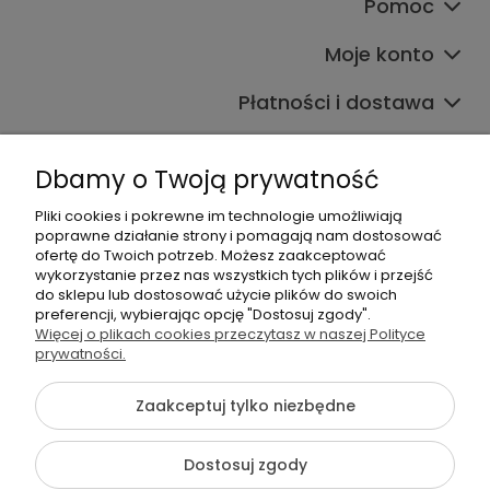
Pomoc
Moje konto
Płatności i dostawa
Informacje
Dbamy o Twoją prywatność
O nas
Pliki cookies i pokrewne im technologie umożliwiają
poprawne działanie strony i pomagają nam dostosować
ofertę do Twoich potrzeb. Możesz zaakceptować
wykorzystanie przez nas wszystkich tych plików i przejść
do sklepu lub dostosować użycie plików do swoich
preferencji, wybierając opcję "Dostosuj zgody".
Więcej o plikach cookies przeczytasz w naszej Polityce
+48 605 141 363
prywatności.
Napisz do nas
Zaakceptuj tylko niezbędne
{literal}
Dostosuj zgody
Pokaż pełną wersję strony