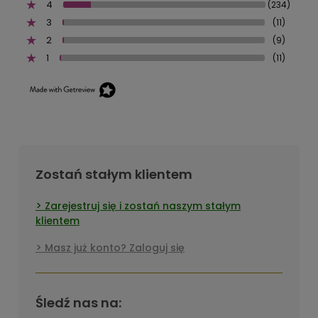
4
(234)
3
(11)
2
(9)
1
(11)
Zostań stałym klientem
Zarejestruj się i zostań naszym stałym
klientem
Masz już konto? Zaloguj się
Śledź nas na: