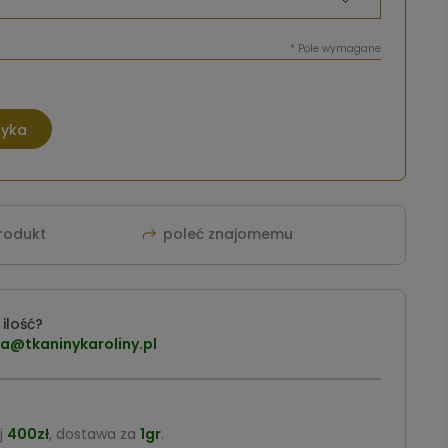
*
Pole wymagane
zyka
produkt
poleć znajomemu
ilość?
a@tkaninykaroliny.pl
j
400zł
, dostawa za
1gr
.