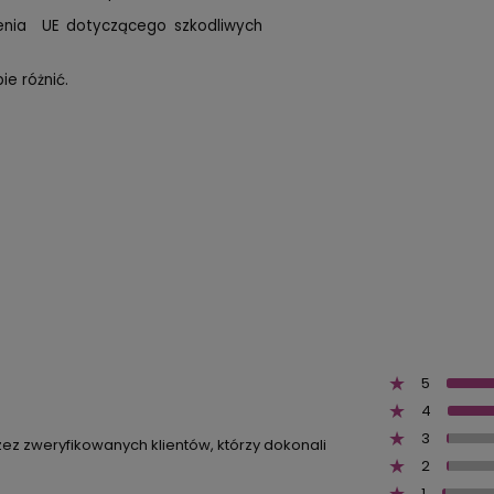
zenia UE dotyczącego szkodliwych
e różnić.
5
4
3
zez zweryfikowanych klientów, którzy dokonali
2
1