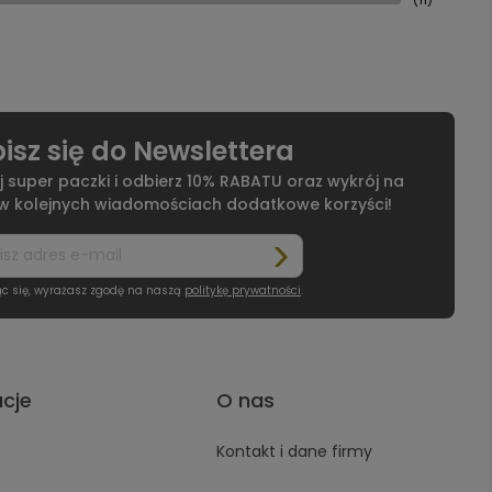
isz się do Newslettera
j super paczki i odbierz 10% RABATU oraz wykrój na
 w kolejnych wiadomościach dodatkowe korzyści!
ąc się, wyrażasz zgodę na naszą
politykę prywatności
.
acje
O nas
Kontakt i dane firmy