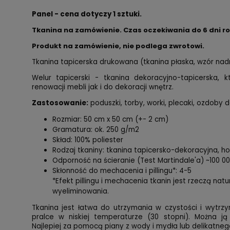
Panel - cena dotyczy 1 sztuki.
Tkanina na zamówienie. Czas oczekiwania do 6 dni r
Produkt na zamówienie, nie podlega zwrotowi.
Tkanina tapicerska drukowana (tkanina płaska, wzór na
Welur tapicerski - tkanina dekoracyjno-tapicerska,
renowacji mebli jak i do dekoracji wnętrz.
Zastosowanie:
poduszki, torby, worki, plecaki, ozdoby d
Rozmiar: 50 cm x 50 cm (+- 2 cm)
Gramatura: ok. 250 g/m2
Skład: 100% poliester
Rodzaj tkaniny: tkanina tapicersko-dekoracyjna, 
Odporność na ścieranie (Test Martindale'a) ~100 0
Skłonność do mechacenia i pillingu*: 4-5
*Efekt pillingu i mechacenia tkanin jest rzeczą nat
wyeliminowania.
Tkanina jest łatwa do utrzymania w czystości i wytrzy
pralce w niskiej temperaturze (30 stopni). Można ją
Najlepiej za pomocą piany z wody i mydła lub delikatnego