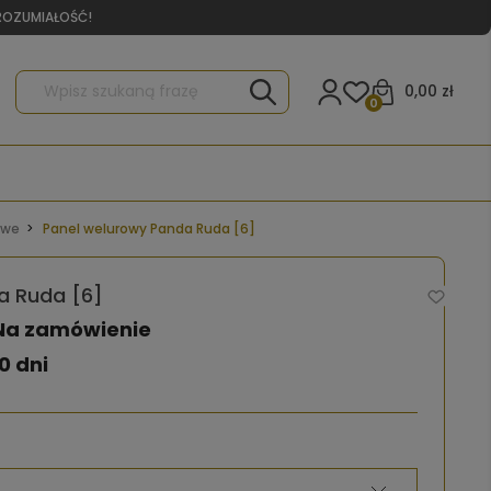
YROZUMIAŁOŚĆ!
0,00 zł
0
owe
Panel welurowy Panda Ruda [6]
a Ruda [6]
Na zamówienie
0 dni