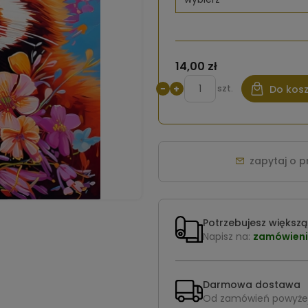
14,00 zł
−
+
szt.
Do kos
zapytaj o 
Potrzebujesz większą 
Napisz na:
zamówieni
Darmowa dostawa
Od zamówień powyże