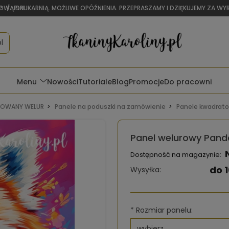
OWĄ DRUKARNIĄ. MOŻLIWE OPÓŹNIENIA. PRZEPRASZAMY I DZIĘKUJEMY ZA W
P
/
PLN
l
Menu
Nowości
Tutoriale
Blog
Promocje
Do pracowni
OWANY WELUR
Panele na poduszki na zamówienie
Panele kwadrat
Panel welurowy Pand
Dostępność na magazynie:
do 1
Wysyłka:
*
Rozmiar panelu: