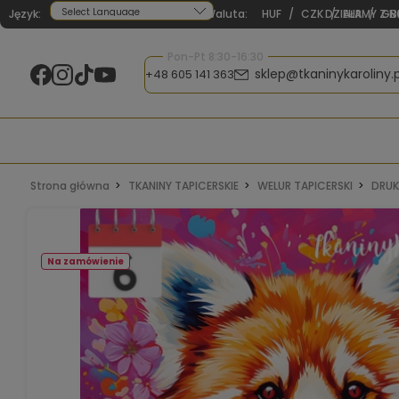
Język:
Waluta:
HUF
/
CZK
DZIAŁAMY Z N
/
EUR
/
GB
Powered by
Pon-Pt 8:30-16:30
sklep@tkaninykaroliny.p
+48 605 141 363
Strona główna
TKANINY TAPICERSKIE
WELUR TAPICERSKI
DRUK
Na zamówienie