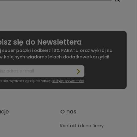
isz się do Newslettera
j super paczki i odbierz 10% RABATU oraz wykrój na
 w kolejnych wiadomościach dodatkowe korzyści!
ąc się, wyrażasz zgodę na naszą
politykę prywatności
.
acje
O nas
Kontakt i dane firmy