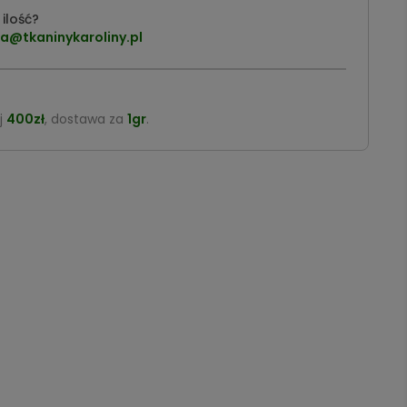
ilość?
a@tkaninykaroliny.pl
j
400zł
, dostawa za
1gr
.