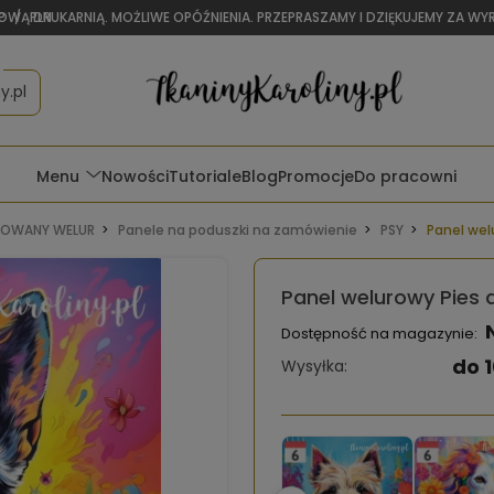
OWĄ DRUKARNIĄ. MOŻLIWE OPÓŹNIENIA. PRZEPRASZAMY I DZIĘKUJEMY ZA W
P
/
PLN
y.pl
Menu
Nowości
Tutoriale
Blog
Promocje
Do pracowni
OWANY WELUR
Panele na poduszki na zamówienie
PSY
Panel wel
Panel welurowy Pies a
Dostępność na magazynie:
do 1
Wysyłka: