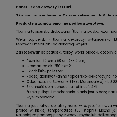
Panel - cena dotyczy 1 sztuki.
Tkanina na zamówienie. Czas oczekiwania do 6 dni r
Produkt na zamówienie, nie podlega zwrotowi.
Tkanina tapicerska drukowana (tkanina płaska, wzór na
Welur tapicerski - tkanina dekoracyjno-tapicerska,
renowacji mebli jak i do dekoracji wnętrz.
Zastosowanie:
poduszki, torby, worki, plecaki, ozdoby d
Rozmiar: 50 cm x 50 cm (+- 2 cm)
Gramatura: ok. 250 g/m2
Skład: 100% poliester
Rodzaj tkaniny: tkanina tapicersko-dekoracyjna, 
Odporność na ścieranie (Test Martindale'a) ~100 0
Skłonność do mechacenia i pillingu*: 4-5
*Efekt pillingu i mechacenia tkanin jest rzeczą nat
wyeliminowania.
Tkanina jest łatwa do utrzymania w czystości i wytrzy
pralce w niskiej temperaturze (30 stopni). Można ją
Najlepiej za pomocą piany z wody i mydła lub delikatnego