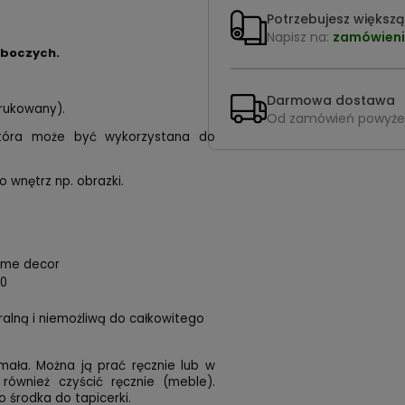
Potrzebujesz większą 
Napisz na:
zamówieni
oboczych.
Darmowa dostawa
drukowany).
Od zamówień powyże
 która może być wykorzystana do
o wnętrz np. obrazki.
home decor
00
uralną i niemożliwą do całkowitego
mała. Można ją prać ręcznie lub w
 również czyścić ręcznie (meble).
 środka do tapicerki.