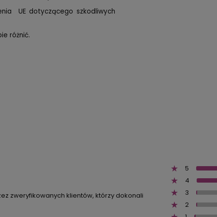
zenia UE dotyczącego szkodliwych
e różnić.
5
4
3
zez zweryfikowanych klientów, którzy dokonali
2
1