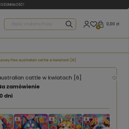
YROZUMIAŁOŚĆ!
0,00 zł
0
urowy Pies australian cattle w kwiatach [6]
ustralian cattle w kwiatach [6]
Na zamówienie
0 dni