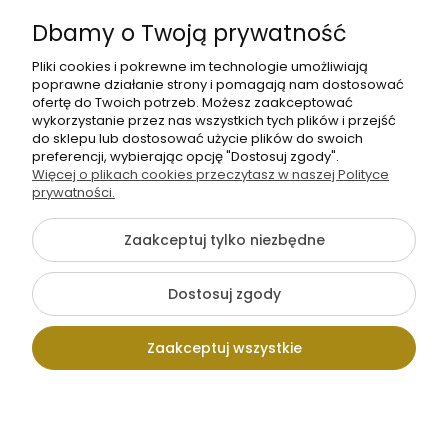
Informacje
Dbamy o Twoją prywatność
O nas
Pliki cookies i pokrewne im technologie umożliwiają
poprawne działanie strony i pomagają nam dostosować
ofertę do Twoich potrzeb. Możesz zaakceptować
wykorzystanie przez nas wszystkich tych plików i przejść
do sklepu lub dostosować użycie plików do swoich
preferencji, wybierając opcję "Dostosuj zgody".
Więcej o plikach cookies przeczytasz w naszej Polityce
prywatności.
+48 605 141 363
Napisz do nas
Zaakceptuj tylko niezbędne
Dostosuj zgody
Pokaż pełną wersję strony
Zaakceptuj wszystkie
Sklep internetowy Shoper.pl
Kontakt
Wpisz szukaną
Konto
Koszyk