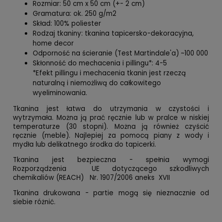
Rozmiar: 50 cm x 50 cm (+- 2 cm)
Gramatura: ok. 250 g/m2
Skład: 100% poliester
Rodzaj tkaniny: tkanina tapicersko-dekoracyjna,
home decor
Odporność na ścieranie (Test Martindale'a) ~100 000
Skłonność do mechacenia i pillingu*: 4-5
*Efekt pillingu i mechacenia tkanin jest rzeczą
naturalną i niemożliwą do całkowitego
wyeliminowania.
Tkanina jest łatwa do utrzymania w czystości i
wytrzymała. Można ją prać ręcznie lub w pralce w niskiej
temperaturze (30 stopni). Można ją również czyścić
ręcznie (meble). Najlepiej za pomocą piany z wody i
mydła lub delikatnego środka do tapicerki.
Tkanina jest bezpieczna - spełnia wymogi
Rozporządzenia UE dotyczącego szkodliwych
chemikaliów (REACH) Nr. 1907/2006 aneks XVII
Tkanina drukowana - partie mogą się nieznacznie od
siebie różnić.