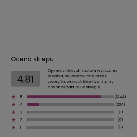
Ocena sklepu
Opinie, z których została wyliczona
4.81
średnia, są wystawione przez
zweryfikowanych klientów, którzy
dokonali zakupu w sklepie.
5
(1444)
4
(234)
3
(11)
2
(9)
1
(11)