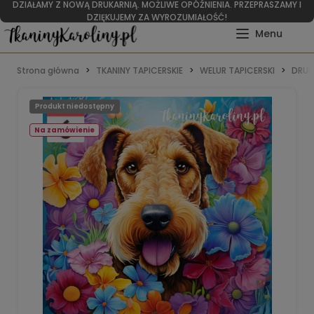
DZIAŁAMY Z NOWĄ DRUKARNIĄ. MOŻLIWE OPÓŹNIENIA. PRZEPRASZAMY I
DZIĘKUJEMY ZA WYROZUMIAŁOŚĆ!
Strona główna
TKANINY TAPICERSKIE
WELUR TAPICERSKI
DRUK
Produkt niedostępny
Na zamówienie