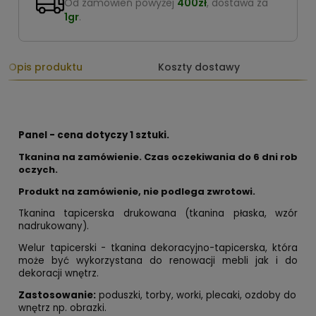
Od zamówień powyżej
400zł
, dostawa za
1gr
.
Opis produktu
Koszty dostawy
Panel - cena dotyczy 1 sztuki.
Tkanina na zamówienie. Czas oczekiwania do 6 dni rob
oczych.
Produkt na zamówienie, nie podlega zwrotowi.
Tkanina tapicerska drukowana (tkanina płaska, wzór
nadrukowany).
Welur tapicerski - tkanina dekoracyjno-tapicerska, która
może być wykorzystana do renowacji mebli jak i do
dekoracji wnętrz.
Zastosowanie:
poduszki, torby, worki, plecaki, ozdoby do
wnętrz np. obrazki.