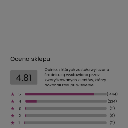
Ocena sklepu
Opinie, z których została wyliczona
4.81
średnia, są wystawione przez
zweryfikowanych klientów, którzy
dokonali zakupu w sklepie.
5
(1444)
4
(234)
3
(11)
2
(9)
1
(11)