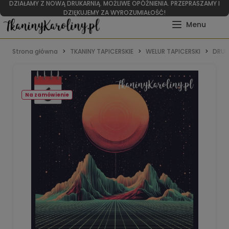
DZIAŁAMY Z NOWĄ DRUKARNIĄ. MOŻLIWE OPÓŹNIENIA. PRZEPRASZAMY I
DZIĘKUJEMY ZA WYROZUMIAŁOŚĆ!
Strona główna
TKANINY TAPICERSKIE
WELUR TAPICERSKI
DRUK
Na zamówienie