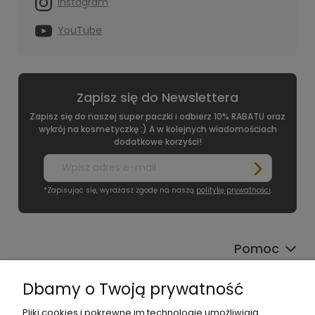
Instagram
YouTube
Zapisz się do Newslettera
Zapisz się do naszej super paczki i odbierz 10% RABATU oraz
wykrój na kosmetyczkę :) A w kolejnych wiadomościach
dodatkowe korzyści!
*Zapisując się, wyrażasz zgodę na naszą
politykę prywatności
.
Pomoc
Moje konto
Dbamy o Twoją prywatność
Płatności i dostawa
Pliki cookies i pokrewne im technologie umożliwiają