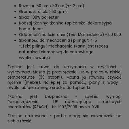
Rozmiar: 50 cm x 50 cm (+- 2 cm)
Gramatura: ok. 250 g/m2
Skład: 100% poliester
Rodzaj tkaniny: tkanina tapicersko-dekoracyjna,
home decor
Odporność na ścieranie (Test Martindale'a) ~100 000
Skłonność do mechacenia i pillingu*: 4-5
*Efekt pillingu i mechacenia tkanin jest rzeczą
naturalną i niemożliwą do całkowitego
wyeliminowania.
Tkanina jest łatwa do utrzymania w czystości i
wytrzymała. Można ją prać ręcznie lub w pralce w niskiej
temperaturze (30 stopni). Można ją również czyścić
ręcznie (meble). Najlepiej za pomocą piany z wody i
mydła lub delikatnego środka do tapicerki.
Tkanina jest bezpieczna - spełnia wymogi
Rozporządzenia UE dotyczącego szkodliwych
chemikaliów (REACH) Nr. 1907/2006 aneks XVII
Tkanina drukowana - partie mogą się nieznacznie od
siebie różnić.