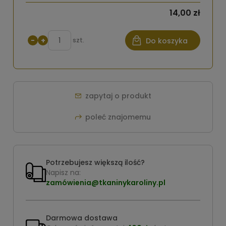
14,00 zł
−
+
szt.
Do koszyka
zapytaj o produkt
poleć znajomemu
Potrzebujesz większą ilość?
Napisz na:
zamówienia@tkaninykaroliny.pl
Darmowa dostawa